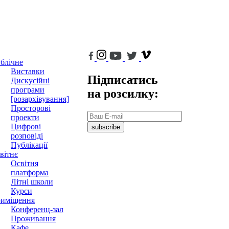
блічне
Виставки
Підписатись
Дискусійні
програми
на розсилку:
[розархівування]
Просторові
проекти
Цифрові
subscribe
розповіді
Публікації
вітнє
Освітня
платформа
Літні школи
Курси
иміщення
Конференц-зал
Проживання
Кафе