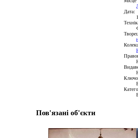
Місце
Дата:
Технік
Творе
Колекц
Право
Видав
Ключов
Катего
Пов'язані об'єкти