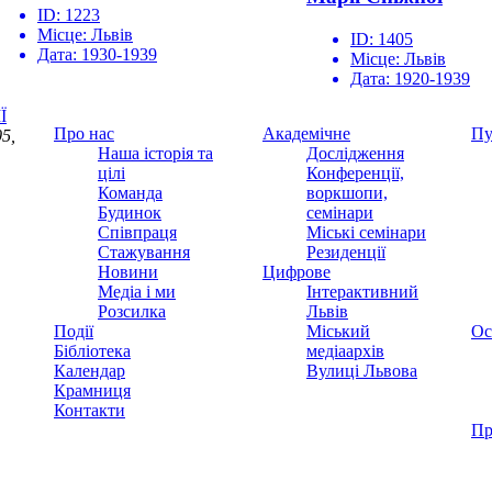
ID:
1223
Місце:
Львів
ID:
1405
Дата:
1930-1939
Місце:
Львів
Дата:
1920-1939
Ї
Про нас
Академічне
Пу
5,
Наша історія та
Дослідження
цілі
Конференції,
Команда
воркшопи,
Будинок
семінари
Співпраця
Міські семінари
Стажування
Резиденції
Новини
Цифрове
Медіа і ми
Інтерактивний
Розсилка
Львів
Події
Міський
Ос
Бібліотека
медіаархів
Календар
Вулиці Львова
Крамниця
Контакти
Пр