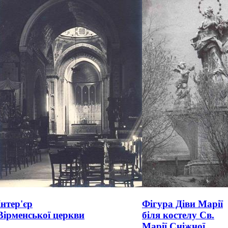
Інтер'єр
Фігура Діви Марії
Вірменської церкви
біля костелу Св.
Марії Сніжної