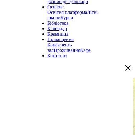
розповіді
Публікації
Освітнє
Освітня платформа
Літні
школи
Курси
Бібліотека
Календар
Крамниця
Приміщення
Конференц-
зал
Проживання
Кафе
Контакти