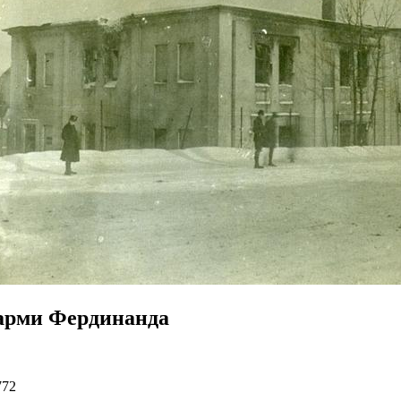
арми Фердинанда
772