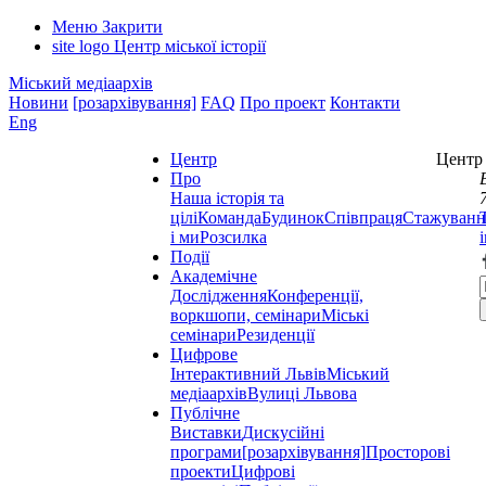
Меню
Закрити
site logo
Центр міської історії
Міський медіаархів
Новини
[розархівування]
FAQ
Про проект
Контакти
Eng
Центр
Центр 
Про
Наша історія та
цілі
Команда
Будинок
Співпраця
Стажуванн
і ми
Розсилка
Події
Академічне
Дослідження
Конференції,
воркшопи, семінари
Міські
семінари
Резиденції
Цифрове
Інтерактивний Львів
Міський
медіаархів
Вулиці Львова
Публічне
Виставки
Дискусійні
програми
[розархівування]
Просторові
проекти
Цифрові