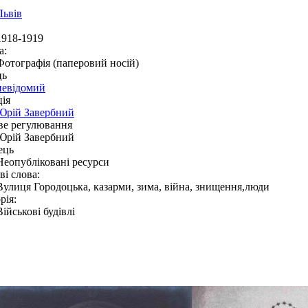
Львів
1918-1919
а:
Фотографія (паперовий носій)
ць
невідомий
ія
Юрій Завербний
ве регулювання
Юрій Завербний
ець
Неопубліковані ресурси
і слова:
Вулиця Городоцька, казарми, зима, війна, знищення,люди
рія:
Військові будівлі