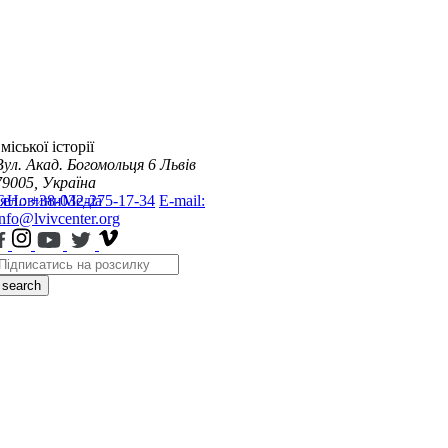
міської історії
Вул. Акад. Богомольця 6
Львів
79005, Україна
я
Тел.: +38-032-275-17-34
Новини
Медіа
E-mail:
info@lvivcenter.org
search