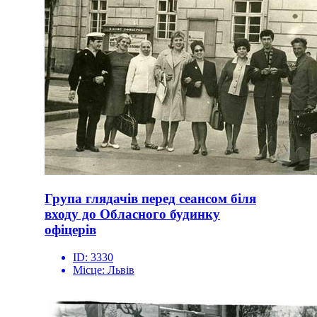
Група глядачів перед сеансом біля
входу до Обласного будинку
офіцерів
ID:
3330
Місце:
Львів