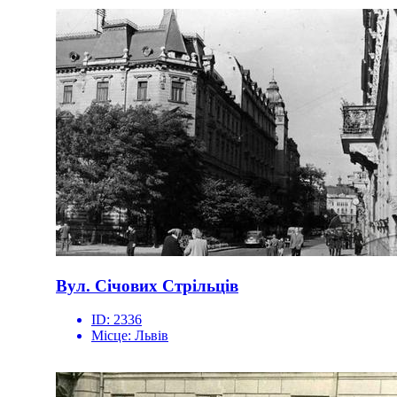
Вул. Січових Стрільців
ID:
2336
Місце:
Львів