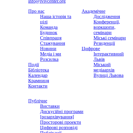
info@lvivcenter.org
Про нас
Академічне
Наша історія та
Дослідження
цілі
Конференції,
Команда
воркшопи,
Будинок
семінари
Співпраця
Міські семінари
Стажування
Резиденції
Новини
Цифрове
Медіа і ми
Інтерактивний
Розсилка
Львів
Події
Міський
Бібліотека
медіаархів
Календар
Вулиці Львова
Крамниця
Контакти
Публічне
Виставки
Дискусійні програми
[розархівування]
Просторові проекти
Цифрові розповіді
Публікації