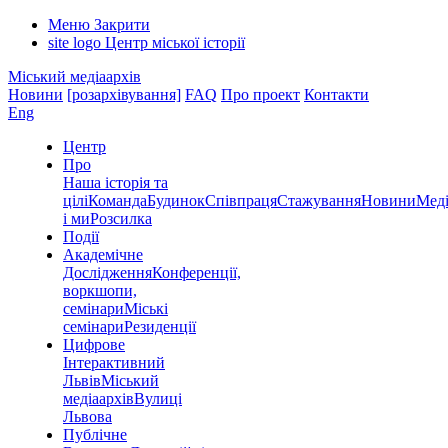
Меню
Закрити
site logo
Центр міської історії
Міський медіаархів
Новини
[розархівування]
FAQ
Про проект
Контакти
Eng
Центр
Про
Наша історія та
цілі
Команда
Будинок
Співпраця
Стажування
Новини
Меді
і ми
Розсилка
Події
Академічне
Дослідження
Конференції,
воркшопи,
семінари
Міські
семінари
Резиденції
Цифрове
Інтерактивний
Львів
Міський
медіаархів
Вулиці
Львова
Публічне