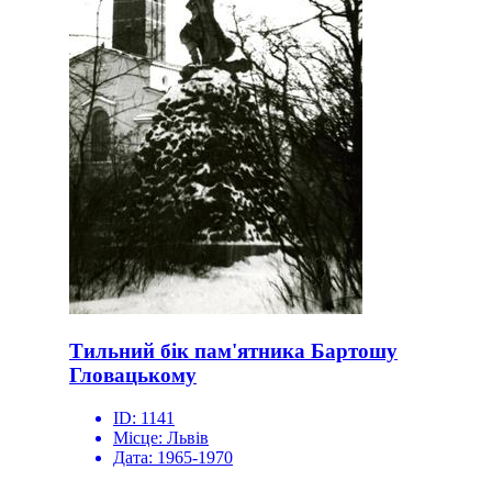
Тильний бік пам'ятника Бартошу
Гловацькому
ID:
1141
Місце:
Львів
Дата:
1965-1970