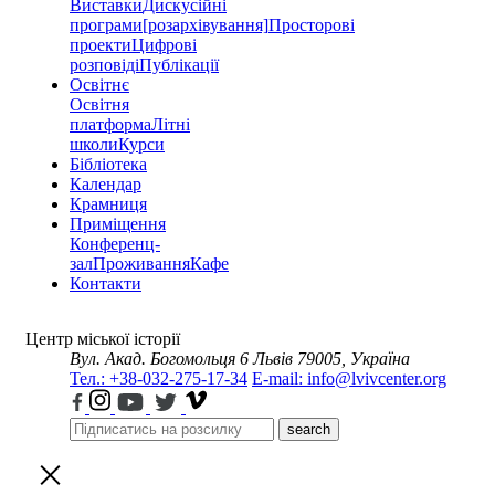
Виставки
Дискусійні
програми
[розархівування]
Просторові
проекти
Цифрові
розповіді
Публікації
Освітнє
Освітня
платформа
Літні
школи
Курси
Бібліотека
Календар
Крамниця
Приміщення
Конференц-
зал
Проживання
Кафе
Контакти
Центр міської історії
Вул. Акад. Богомольця 6
Львів 79005, Україна
Тел.: +38-032-275-17-34
E-mail: info@lvivcenter.org
search