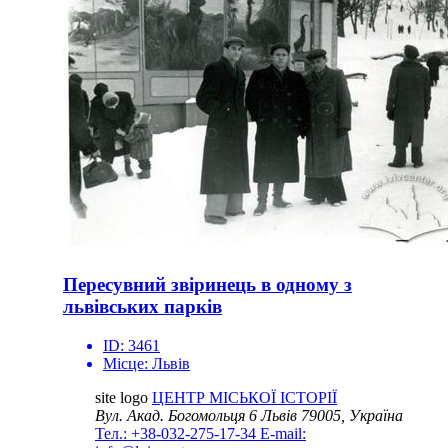
Пересувний звіринець в одному з
львівських парків
ID:
3461
Місце:
Львів
site logo
ЦЕНТР МІСЬКОЇ ІСТОРІЇ
Вул. Акад. Богомольця 6
Львів 79005, Україна
Тел.: +38-032-275-17-34
E-mail: