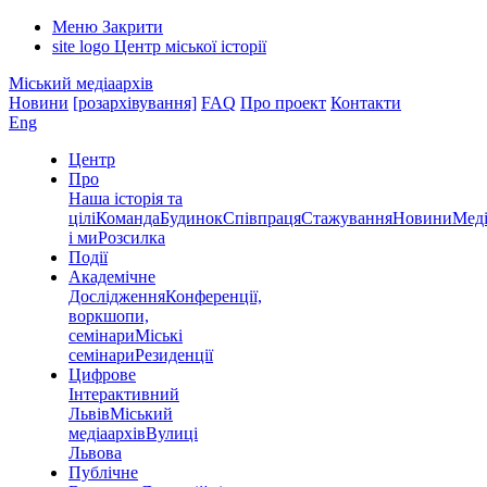
Меню
Закрити
site logo
Центр міської історії
Міський медіаархів
Новини
[розархівування]
FAQ
Про проект
Контакти
Eng
Центр
Про
Наша історія та
цілі
Команда
Будинок
Співпраця
Стажування
Новини
Меді
і ми
Розсилка
Події
Академічне
Дослідження
Конференції,
воркшопи,
семінари
Міські
семінари
Резиденції
Цифрове
Інтерактивний
Львів
Міський
медіаархів
Вулиці
Львова
Публічне