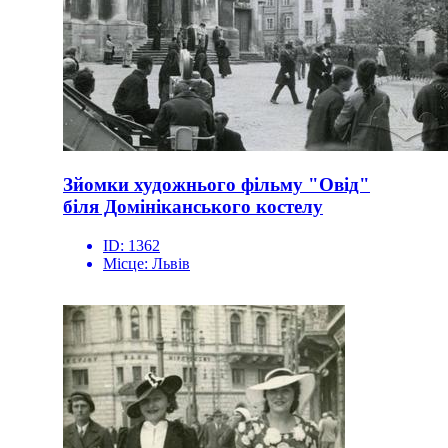
Зйомки художнього фільму "Овід"
біля Домініканського костелу
ID:
1362
Місце:
Львів