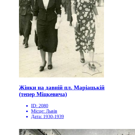
Жінки на давній пл. Маріацькій
(тепер Міцкевича)
ID:
2080
Місце:
Львів
Дата:
1930-1939