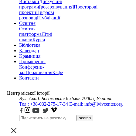
Виставки
Дискусійні
програми
[розархівування]
Просторові
проекти
Цифрові
розповіді
Публікації
Освітнє
Освітня
платформа
Літні
школи
Курси
Бібліотека
Календар
Крамниця
Приміщення
Конференц-
зал
Проживання
Кафе
Контакти
Центр міської історії
Вул. Акад. Богомольця 6
Львів 79005, Україна
Тел.: +38-032-275-17-34
E-mail: info@lvivcenter.org
search