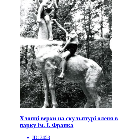
Хлопці верхи на скульптурі оленя в
парку ім. І. Франка
ID:
3453