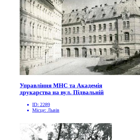
Управління МНС та Академія
друкарства на вул. Підвальній
ID:
2289
Місце:
Львів