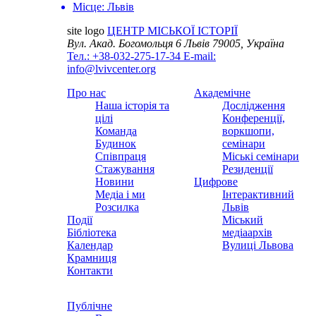
Місце:
Львів
site logo
ЦЕНТР МІСЬКОЇ ІСТОРІЇ
Вул. Акад. Богомольця 6
Львів 79005, Україна
Тел.: +38-032-275-17-34
E-mail:
info@lvivcenter.org
Про нас
Академічне
Наша історія та
Дослідження
цілі
Конференції,
Команда
воркшопи,
Будинок
семінари
Співпраця
Міські семінари
Стажування
Резиденції
Новини
Цифрове
Медіа і ми
Інтерактивний
Розсилка
Львів
Події
Міський
Бібліотека
медіаархів
Календар
Вулиці Львова
Крамниця
Контакти
Публічне