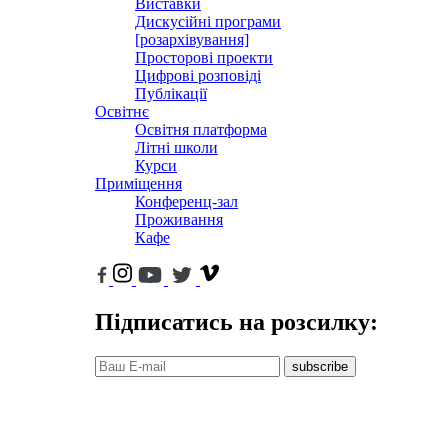
Виставки
Дискусійні програми
[розархівування]
Просторові проекти
Цифрові розповіді
Публікації
Освітнє
Освітня платформа
Літні школи
Курси
Приміщення
Конференц-зал
Проживання
Кафе
Підписатись на розсилку:
subscribe