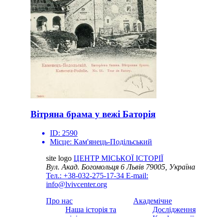
Вітряна брама у вежі Баторія
ID:
2590
Місце:
Кам'янець-Подільський
site logo
ЦЕНТР МІСЬКОЇ ІСТОРІЇ
Вул. Акад. Богомольця 6
Львів 79005, Україна
Тел.: +38-032-275-17-34
E-mail:
info@lvivcenter.org
Про нас
Академічне
Наша історія та
Дослідження