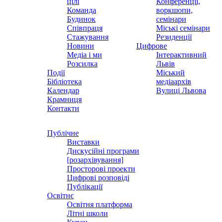
цілі
Конференції,
Команда
воркшопи,
Будинок
семінари
Співпраця
Міські семінари
Стажування
Резиденції
Новини
Цифрове
Медіа і ми
Інтерактивний
Розсилка
Львів
Події
Міський
Бібліотека
медіаархів
Календар
Вулиці Львова
Крамниця
Контакти
Публічне
Виставки
Дискусійні програми
[розархівування]
Просторові проекти
Цифрові розповіді
Публікації
Освітнє
Освітня платформа
Літні школи