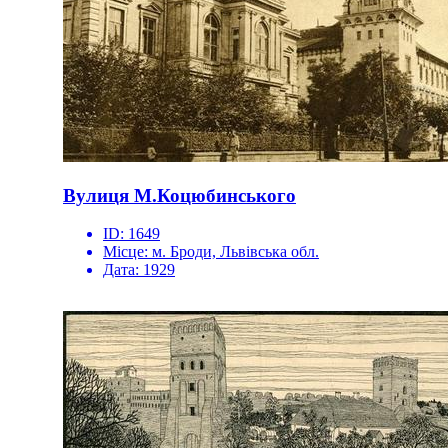
Вулиця М.Коцюбинського
ID:
1649
Місце:
м. Броди, Львівська обл.
Дата:
1929