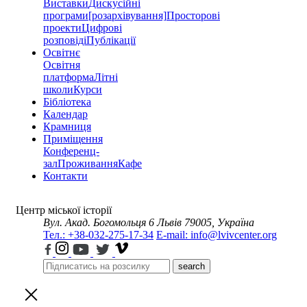
Виставки
Дискусійні
програми
[розархівування]
Просторові
проекти
Цифрові
розповіді
Публікації
Освітнє
Освітня
платформа
Літні
школи
Курси
Бібліотека
Календар
Крамниця
Приміщення
Конференц-
зал
Проживання
Кафе
Контакти
Центр міської історії
Вул. Акад. Богомольця 6
Львів 79005, Україна
Тел.: +38-032-275-17-34
E-mail: info@lvivcenter.org
search