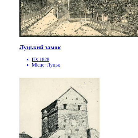
Луцький замок
ID:
1828
Місце:
Луцьк