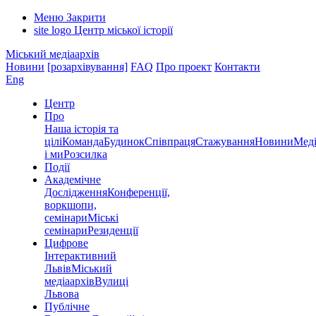
Меню
Закрити
site logo
Центр міської історії
Міський медіаархів
Новини
[розархівування]
FAQ
Про проект
Контакти
Eng
Центр
Про
Наша історія та
цілі
Команда
Будинок
Співпраця
Стажування
Новини
Меді
і ми
Розсилка
Події
Академічне
Дослідження
Конференції,
воркшопи,
семінари
Міські
семінари
Резиденції
Цифрове
Інтерактивний
Львів
Міський
медіаархів
Вулиці
Львова
Публічне