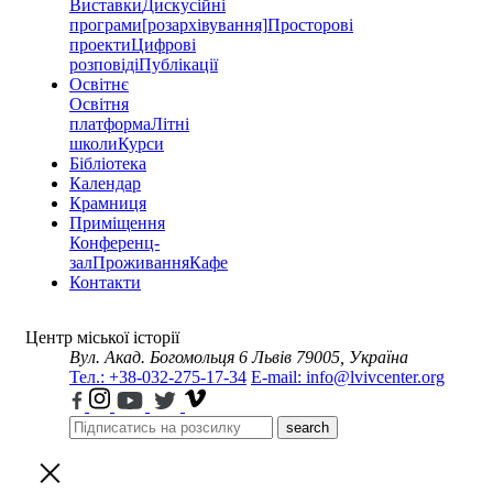
Виставки
Дискусійні
програми
[розархівування]
Просторові
проекти
Цифрові
розповіді
Публікації
Освітнє
Освітня
платформа
Літні
школи
Курси
Бібліотека
Календар
Крамниця
Приміщення
Конференц-
зал
Проживання
Кафе
Контакти
Центр міської історії
Вул. Акад. Богомольця 6
Львів 79005, Україна
Тел.: +38-032-275-17-34
E-mail: info@lvivcenter.org
search