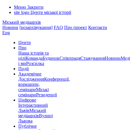
Меню
Закрити
site logo
Центр міської історії
Міський медіаархів
Новини
[розархівування]
FAQ
Про проект
Контакти
Eng
Центр
Про
Наша історія та
цілі
Команда
Будинок
Співпраця
Стажування
Новини
Меді
і ми
Розсилка
Події
Академічне
Дослідження
Конференції,
воркшопи,
семінари
Міські
семінари
Резиденції
Цифрове
Інтерактивний
Львів
Міський
медіаархів
Вулиці
Львова
Публічне