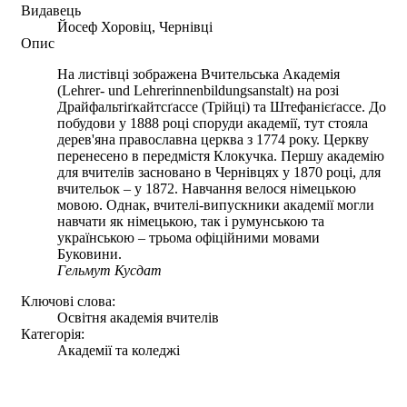
Видавець
Йосеф Хоровіц, Чернівці
Опис
На листівці зображена Вчительська Академія
(Lehrer- und Lehrerinnenbildungsanstalt) на розі
Драйфальтіґкайтсґассе (Трійці) та Штефанієґассе. До
побудови у 1888 році споруди академії, тут стояла
дерев'яна православна церква з 1774 року. Церкву
перенесено в передмістя Клокучка. Першу академію
для вчителів засновано в Чернівцях у 1870 році, для
вчительок – у 1872. Навчання велося німецькою
мовою. Однак, вчителі-випускники академії могли
навчати як німецькою, так і румунською та
українською – трьома офіційними мовами
Буковини.
Гельмут Кусдат
Ключові слова:
Освітня академія вчителів
Категорія:
Академії та коледжі