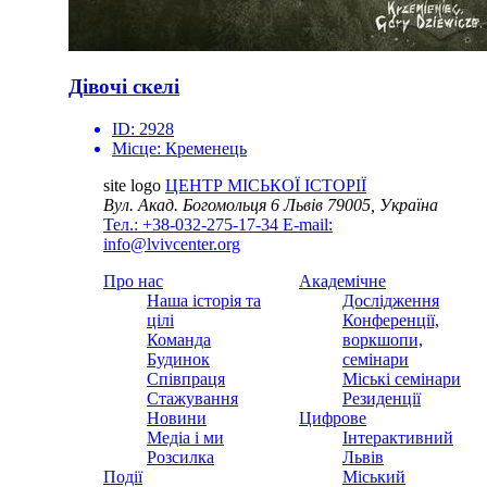
Дівочі скелі
ID:
2928
Місце:
Кременець
site logo
ЦЕНТР МІСЬКОЇ ІСТОРІЇ
Вул. Акад. Богомольця 6
Львів 79005, Україна
Тел.: +38-032-275-17-34
E-mail:
info@lvivcenter.org
Про нас
Академічне
Наша історія та
Дослідження
цілі
Конференції,
Команда
воркшопи,
Будинок
семінари
Співпраця
Міські семінари
Стажування
Резиденції
Новини
Цифрове
Медіа і ми
Інтерактивний
Розсилка
Львів
Події
Міський