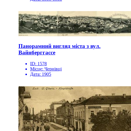
Панорамний вигляд міста з вул.
Вайнберггассе
ID:
1578
Місце:
Чернівці
Дата:
1905