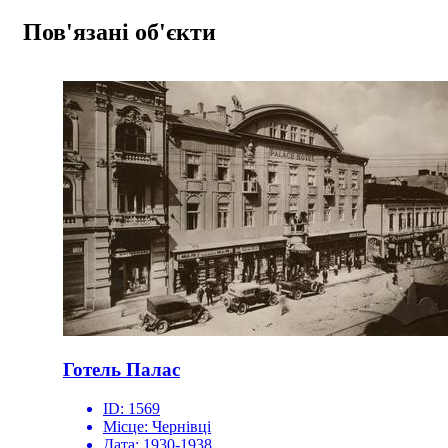
Пов'язані об'єкти
Готель Палас
ID:
1569
Місце:
Чернівці
Дата:
1930-1938