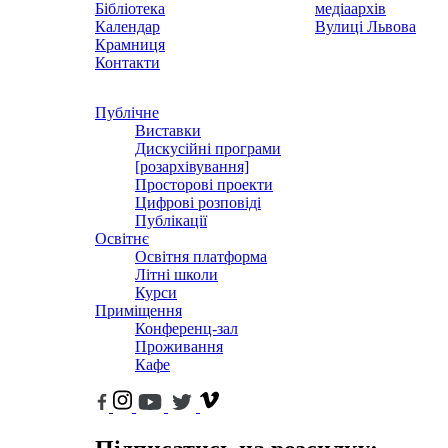
Бібліотека
медіаархів
Календар
Вулиці Львова
Крамниця
Контакти
Публічне
Виставки
Дискусійні програми
[розархівування]
Просторові проекти
Цифрові розповіді
Публікації
Освітнє
Освітня платформа
Літні школи
Курси
Приміщення
Конференц-зал
Проживання
Кафе