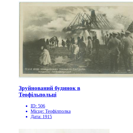
Зруйнований будинок в
Теофільпольці
ID:
506
Місце:
Теофілполка
Дата:
1915