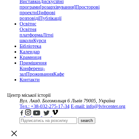
Виставки
Дискусійні
програми
[розархівування]
Просторові
проекти
Цифрові
розповіді
Публікації
Освітнє
Освітня
платформа
Літні
школи
Курси
Бібліотека
Календар
Крамниця
Приміщення
Конференц-
зал
Проживання
Кафе
Контакти
Центр міської історії
Вул. Акад. Богомольця 6
Львів 79005, Україна
Тел.: +38-032-275-17-34
E-mail: info@lvivcenter.org
search