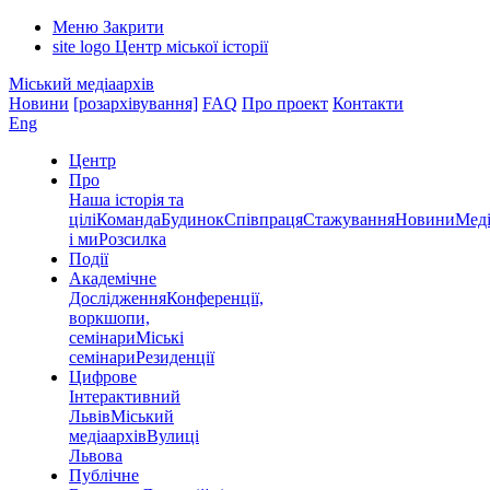
Меню
Закрити
site logo
Центр міської історії
Міський медіаархів
Новини
[розархівування]
FAQ
Про проект
Контакти
Eng
Центр
Про
Наша історія та
цілі
Команда
Будинок
Співпраця
Стажування
Новини
Меді
і ми
Розсилка
Події
Академічне
Дослідження
Конференції,
воркшопи,
семінари
Міські
семінари
Резиденції
Цифрове
Інтерактивний
Львів
Міський
медіаархів
Вулиці
Львова
Публічне