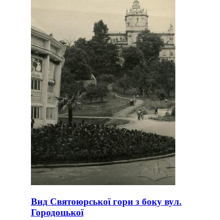
Вид Святоюрської гори з боку вул.
Городоцької