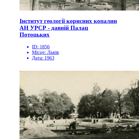
Інститут геології корисних копалин
АН УРСР - давній Палац
Потоцьких
ID:
1856
Місце:
Львів
Дата:
1963