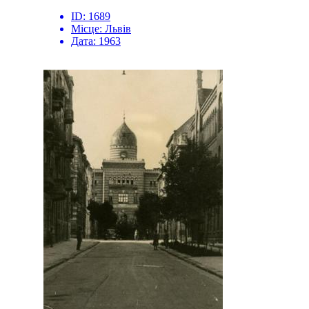
ID:
1689
Місце:
Львів
Дата:
1963