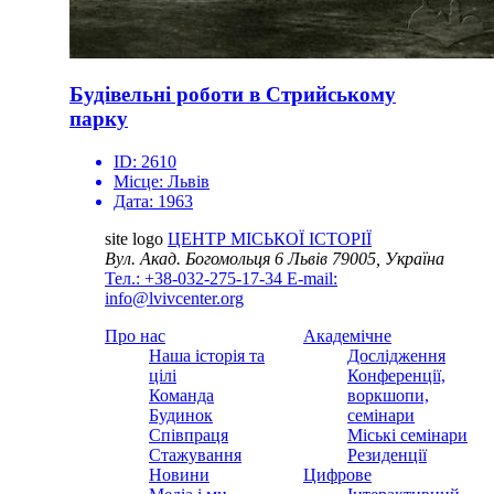
Будівельні роботи в Стрийському
парку
ID:
2610
Місце:
Львів
Дата:
1963
site logo
ЦЕНТР МІСЬКОЇ ІСТОРІЇ
Вул. Акад. Богомольця 6
Львів 79005, Україна
Тел.: +38-032-275-17-34
E-mail:
info@lvivcenter.org
Про нас
Академічне
Наша історія та
Дослідження
цілі
Конференції,
Команда
воркшопи,
Будинок
семінари
Співпраця
Міські семінари
Стажування
Резиденції
Новини
Цифрове