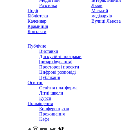
Медіа і ми
Інтерактивний
Розсилка
Львів
Події
Міський
Бібліотека
медіаархів
Календар
Вулиці Львова
Крамниця
Контакти
Публічне
Виставки
Дискусійні програми
[розархівування]
Просторові проекти
Цифрові розповіді
Публікації
Освітнє
Освітня платформа
Літні школи
Курси
Приміщення
Конференц-зал
Проживання
Кафе