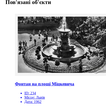
Пов'язані об'єкти
Фонтан на площі Міцкевича
ID:
234
Місце:
Львів
Дата:
1962