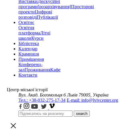
Виставки
Дискусійні
програми
[розархівування]
Просторові
проекти
Цифрові
розповіді
Публікації
Освітнє
Освітня
платформа
Літні
школи
Курси
Бібліотека
Календар
Крамниця
Приміщення
Конференц-
зал
Проживання
Кафе
Контакти
Центр міської історії
Вул. Акад. Богомольця 6
Львів 79005, Україна
Тел.: +38-032-275-17-34
E-mail: info@lvivcenter.org
search