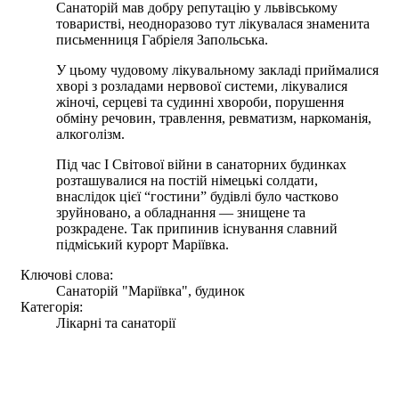
Санаторій мав добру репутацію у львівському
товаристві, неодноразово тут лікувалася знаменита
письменниця Габріеля Запольська.
У цьому чудовому лікувальному закладі приймалися
хворі з розладами нервової системи, лікувалися
жіночі, серцеві та судинні хвороби, порушення
обміну речовин, травлення, ревматизм, наркоманія,
алкоголізм.
Під час I Світової війни в санаторних будинках
розташувалися на постій німецькі солдати,
внаслідок цієї “гостини” будівлі було частково
зруйновано, а обладнання — знищене та
розкрадене. Так припинив існування славний
підміський курорт Маріївка.
Ключові слова:
Санаторій "Маріївка", будинок
Категорія:
Лікарні та санаторії