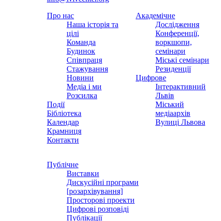
Про нас
Академічне
Наша історія та
Дослідження
цілі
Конференції,
Команда
воркшопи,
Будинок
семінари
Співпраця
Міські семінари
Стажування
Резиденції
Новини
Цифрове
Медіа і ми
Інтерактивний
Розсилка
Львів
Події
Міський
Бібліотека
медіаархів
Календар
Вулиці Львова
Крамниця
Контакти
Публічне
Виставки
Дискусійні програми
[розархівування]
Просторові проекти
Цифрові розповіді
Публікації