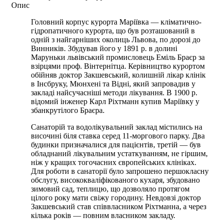
Опис
Головний корпус курорта Маріївка — кліматично-
гідропатичного курорта, що був розташований в
одній з найгарніших околиць Львова, по дорозі до
Винників. Збудував його у 1891 р. в долині
Маруньки львівський промисловець Еміль Браєр за
взірцями проф. Вінтернітца. Керівництво курортом
обійняв доктор Закшевський, колишній лікар клінік
в Інсбруку, Мюнхені та Відні, який запровадив у
закладі найсучасніші методи лікування. В 1900 р.
відомий інженер Карл Ріхтманн купив Маріївку у
збанкрутілого Браєра.
Санаторій та водолікувальний заклад містились на
височині біля ставка серед 11-моргового парку. Два
будинки призначалися для пацієнтів, третій — був
обладнаний лікувальним устаткуванням, не гіршим,
ніж у кращих тогочасних європейських клініках.
Для роботи в санаторії було запрошено першокласну
обслугу, висококваліфікованого кухаря, збудовано
зимовий сад, теплицю, що дозволяло протягом
цілого року мати свіжу городину. Невдовзі доктор
Закшевський став співвласником Ріхтманна, а через
кілька років — повним власником закладу.