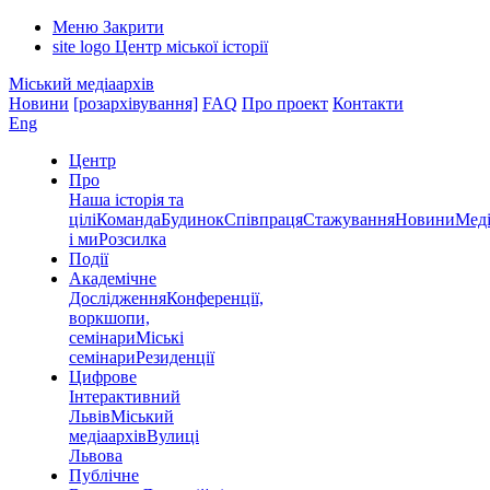
Меню
Закрити
site logo
Центр міської історії
Міський медіаархів
Новини
[розархівування]
FAQ
Про проект
Контакти
Eng
Центр
Про
Наша історія та
цілі
Команда
Будинок
Співпраця
Стажування
Новини
Меді
і ми
Розсилка
Події
Академічне
Дослідження
Конференції,
воркшопи,
семінари
Міські
семінари
Резиденції
Цифрове
Інтерактивний
Львів
Міський
медіаархів
Вулиці
Львова
Публічне