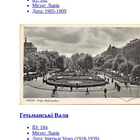
Місце:
Львів
Дата:
1905-1909
Гетьманські Вали
ID:
184
Місце:
Львів
Дата:
Interwar Years (1918-1939)