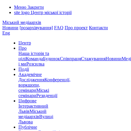
Меню
Закрити
site logo
Центр міської історії
Міський медіаархів
Новини
[розархівування]
FAQ
Про проект
Контакти
Eng
Центр
Про
Наша історія та
цілі
Команда
Будинок
Співпраця
Стажування
Новини
Меді
і ми
Розсилка
Події
Академічне
Дослідження
Конференції,
воркшопи,
семінари
Міські
семінари
Резиденції
Цифрове
Інтерактивний
Львів
Міський
медіаархів
Вулиці
Львова
Публічне