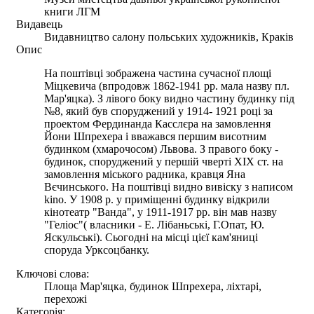
книги ЛГМ
Видавець
Видавництво салону польських художників, Краків
Опис
На поштівці зображена частина сучасної площі
Міцкевича (впродовж 1862-1941 рр. мала назву пл.
Мар'яцка). З лівого боку видно частину будинку під
№8, який був споруджений у 1914- 1921 році за
проектом Фердинанда Касслєра на замовлення
Йони Шпрехера і вважався першим висотним
будинком (хмарочосом) Львова. З правого боку -
будинок, споруджений у першій чверті ХІХ ст. на
замовлення міського радника, кравця Яна
Вєчинського. На поштівці видно вивіску з написом
kino. У 1908 р. у приміщенні будинку відкрили
кінотеатр "Ванда", у 1911-1917 рр. він мав назву
"Геліос"( власники - Е. Лібаньські, Г.Опат, Ю.
Яскульські). Сьогодні на місці цієї кам'яниці
споруда Урксоцбанку.
Ключові слова:
Площа Мар'яцка, будинок Шпрехера, ліхтарі,
перехожі
Категорія: