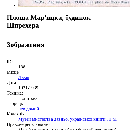
Площа Мар'яцка, будинок
Шпрехера
Зображення
ID:
188
Місце
Львів
Дата:
1921-1939
Техніка:
Поштівка
Творець
невідомий
Колекція
Музей мистецтва давньої української книги ЛГМ
Правове регулювання
Музей мистецтва давньої української рукописної