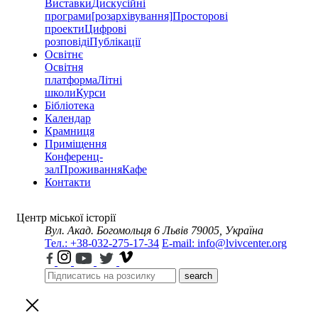
Виставки
Дискусійні
програми
[розархівування]
Просторові
проекти
Цифрові
розповіді
Публікації
Освітнє
Освітня
платформа
Літні
школи
Курси
Бібліотека
Календар
Крамниця
Приміщення
Конференц-
зал
Проживання
Кафе
Контакти
Центр міської історії
Вул. Акад. Богомольця 6
Львів 79005, Україна
Тел.: +38-032-275-17-34
E-mail: info@lvivcenter.org
search