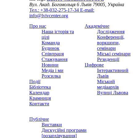
Вул. Акад. Богомольця 6
Львів 79005, Україна
Тел.: +38-032-275-17-34
E-mail:
info@lvivcenter.org
Про нас
Академічне
Наша історія та
Дослідження
цілі
Конференції,
Команда
воркшопи,
Будинок
семінари
Співпраця
Міські семінари
Стажування
Резиденції
Новини
Цифрове
Медіа і ми
Інтерактивний
Розсилка
Львів
Події
Міський
Бібліотека
медіаархів
Календар
Вулиці Львова
Крамниця
Контакти
Публічне
Виставки
Дискусійні програми
[розархівування]