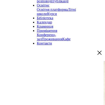
розповіді
Публікації
Освітнє
Освітня платформа
Літні
школи
Курси
Бібліотека
Календар
Крамниця
Приміщення
Конференц-
зал
Проживання
Кафе
Контакти