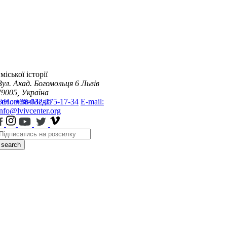
міської історії
Вул. Акад. Богомольця 6
Львів
79005, Україна
я
Тел.: +38-032-275-17-34
Новини
Медіа
E-mail:
info@lvivcenter.org
search