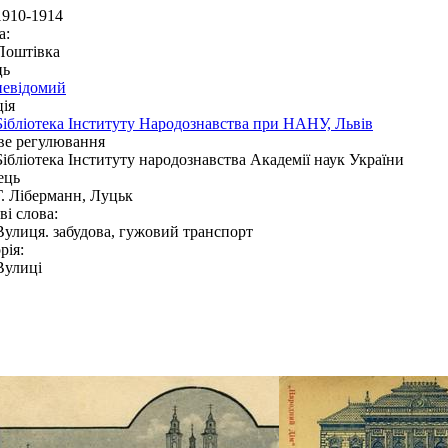
1910-1914
а:
Поштівка
ць
невідомий
ія
Бібліотека Інституту Народознавства при НАНУ, Львів
ве регулювання
Бібліотека Інституту народознавства Академії наук України
ець
Г. Ліберманн, Луцьк
і слова:
Вулиця. забудова, гужовий транспорт
рія:
Вулиці