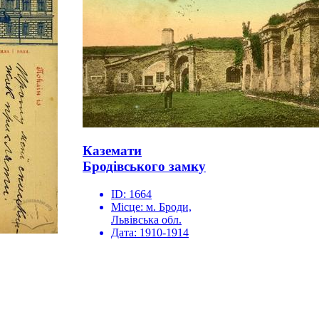
Каземати
Бродівського замку
ID:
1664
Місце:
м. Броди,
Львівська обл.
Дата:
1910-1914