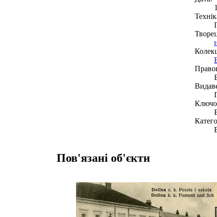
Технік
Творе
Колекц
Право
Видав
Ключов
Катего
Пов'язані об'єкти