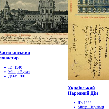
Василіанський
монастир
ID:
1540
Місце:
Бучач
Дата:
1901
Український
Народний Дім
ID:
1555
Місце:
Чернівці