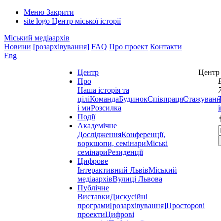
Меню
Закрити
site logo
Центр міської історії
Міський медіаархів
Новини
[розархівування]
FAQ
Про проект
Контакти
Eng
Центр
Центр 
Про
Наша історія та
цілі
Команда
Будинок
Співпраця
Стажуванн
і ми
Розсилка
Події
Академічне
Дослідження
Конференції,
воркшопи, семінари
Міські
семінари
Резиденції
Цифрове
Інтерактивний Львів
Міський
медіаархів
Вулиці Львова
Публічне
Виставки
Дискусійні
програми
[розархівування]
Просторові
проекти
Цифрові