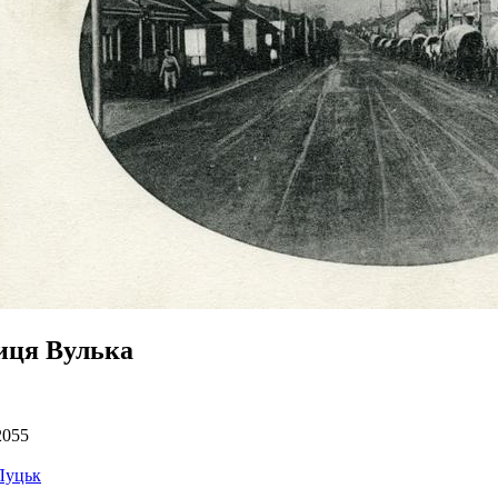
иця Вулька
2055
Луцьк