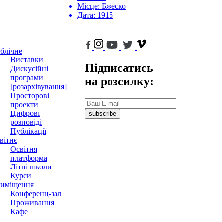
Місце:
Бжеско
Дата:
1915
блічне
Виставки
Підписатись
Дискусійні
програми
на розсилку:
[розархівування]
Просторові
проекти
Цифрові
subscribe
розповіді
Публікації
вітнє
Освітня
платформа
Літні школи
Курси
иміщення
Конференц-зал
Проживання
Кафе