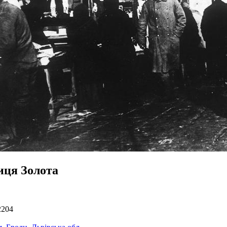
иця Золота
2204