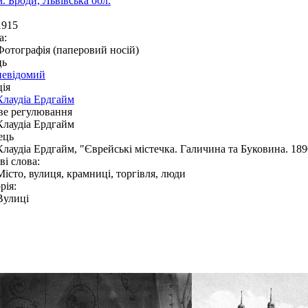
м. Броди, Львівська обл.
1915
а:
Фотографія (паперовий носій)
ць
невідомий
ія
Клаудіа Ердгайм
ве регулювання
Клаудіа Ердгайм
ець
Клаудіа Ердгайм, "Єврейські містечка. Галичина та Буковина. 18
і слова:
Місто, вулиця, крамниці, торгівля, люди
рія:
Вулиці