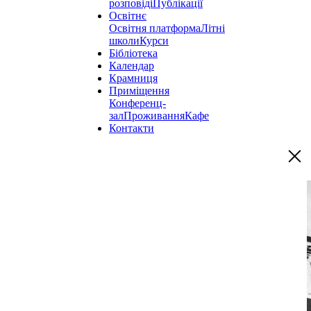
розповіді
Публікації
Освітнє
Освітня платформа
Літні
школи
Курси
Бібліотека
Календар
Крамниця
Приміщення
Конференц-
зал
Проживання
Кафе
Контакти