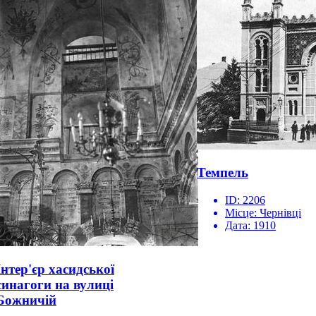
Темпель
ID:
2206
Місце:
Чернівці
Дата:
1910
Інтер'єр хасидської
синагоги на вулиці
Божничій