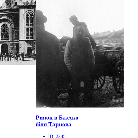
Ринок в Бжеско
біля Тарнова
ID:
2245