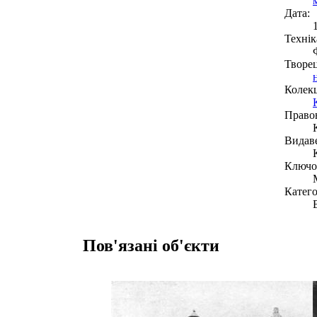
Дата:
Технік
Творе
Колекц
Право
Видав
Ключов
Катего
Пов'язані об'єкти