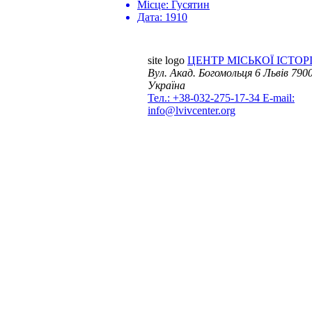
Місце:
Гусятин
Дата:
1910
site logo
ЦЕНТР МІСЬКОЇ ІСТОРІ
Вул. Акад. Богомольця 6
Львів 7900
Україна
Тел.: +38-032-275-17-34
E-mail:
info@lvivcenter.org