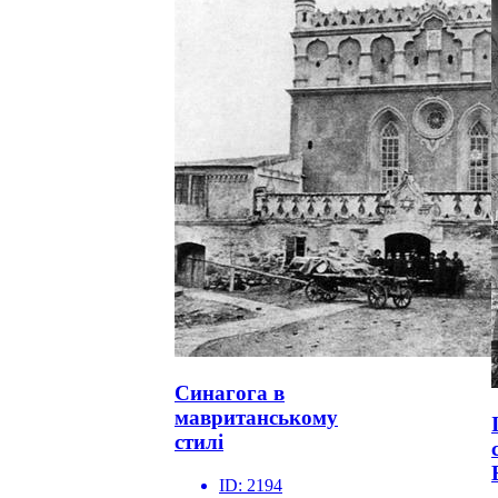
Синагога в
мавританському
стилі
ID:
2194