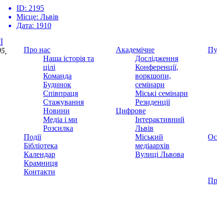
ID:
2195
Місце:
Львів
Дата:
1910
Ї
Про нас
Академічне
Пу
5,
Наша історія та
Дослідження
цілі
Конференції,
Команда
воркшопи,
Будинок
семінари
Співпраця
Міські семінари
Стажування
Резиденції
Новини
Цифрове
Медіа і ми
Інтерактивний
Розсилка
Львів
Події
Міський
Ос
Бібліотека
медіаархів
Календар
Вулиці Львова
Крамниця
Контакти
Пр