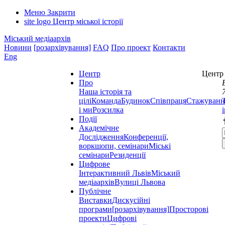
Меню
Закрити
site logo
Центр міської історії
Міський медіаархів
Новини
[розархівування]
FAQ
Про проект
Контакти
Eng
Центр
Центр 
Про
Наша історія та
цілі
Команда
Будинок
Співпраця
Стажуванн
і ми
Розсилка
Події
Академічне
Дослідження
Конференції,
воркшопи, семінари
Міські
семінари
Резиденції
Цифрове
Інтерактивний Львів
Міський
медіаархів
Вулиці Львова
Публічне
Виставки
Дискусійні
програми
[розархівування]
Просторові
проекти
Цифрові