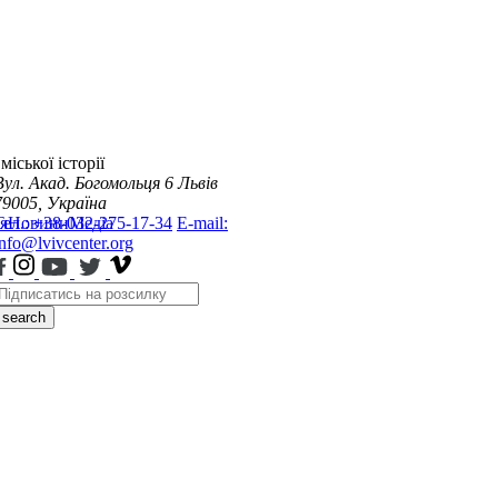
міської історії
Вул. Акад. Богомольця 6
Львів
79005, Україна
я
Тел.: +38-032-275-17-34
Новини
Медіа
E-mail:
info@lvivcenter.org
search