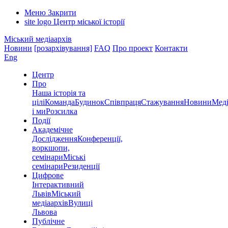
Меню
Закрити
site logo
Центр міської історії
Міський медіаархів
Новини
[розархівування]
FAQ
Про проект
Контакти
Eng
Центр
Про
Наша історія та
цілі
Команда
Будинок
Співпраця
Стажування
Новини
Меді
і ми
Розсилка
Події
Академічне
Дослідження
Конференції,
воркшопи,
семінари
Міські
семінари
Резиденції
Цифрове
Інтерактивний
Львів
Міський
медіаархів
Вулиці
Львова
Публічне