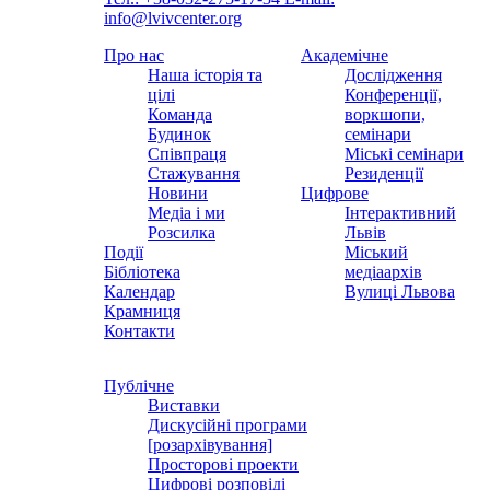
info@lvivcenter.org
Про нас
Академічне
Наша історія та
Дослідження
цілі
Конференції,
Команда
воркшопи,
Будинок
семінари
Співпраця
Міські семінари
Стажування
Резиденції
Новини
Цифрове
Медіа і ми
Інтерактивний
Розсилка
Львів
Події
Міський
Бібліотека
медіаархів
Календар
Вулиці Львова
Крамниця
Контакти
Публічне
Виставки
Дискусійні програми
[розархівування]
Просторові проекти
Цифрові розповіді