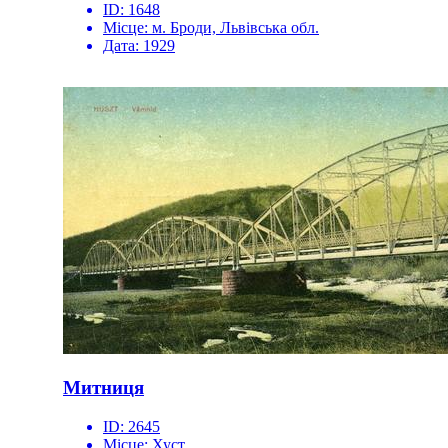
ID:
1648
Місце:
м. Броди, Львівська обл.
Дата:
1929
Митниця
ID:
2645
Місце:
Хуст