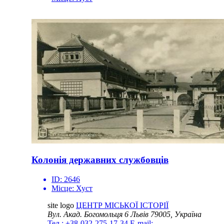
Колонія державних службовців
ID:
2646
Місце:
Хуст
site logo
ЦЕНТР МІСЬКОЇ ІСТОРІЇ
Вул. Акад. Богомольця 6
Львів 79005, Україна
Тел.: +38-032-275-17-34
E-mail: