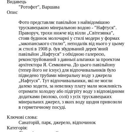
Видавець
"Ротофот", Варшава
Опис
Фото представляє павільйон з найвідомішою
трускавецькою мінеральною водою - "Нафтуся".
Праворуч, трохи нижче від вілли „Світезянка”,
стояв будинок молочарні у стилі модерн у формах
„закопанського стилю”, неподалік від нього у цьому
ж стилі в 1908 р. був збудований дерев’яний
павільйон „Нафтуся” з обхідною галереєю,
реконструйований з давньої альтанки за проектом
архітектора Я. Семковича. До цього павільйону
(тепер його не існує) для відпочивальників було
підведено трубами мінеральну воду з джерела
„Нафтуся”. Тут відпочивальники, які не могли
далеко ходити, за невелику плату мали можливість
отримати холодну або підігріту воду з відповідними
додатками (молоко, солі) з усіх трускавецьких
мінеральних джерел, з яких воду щодня привозили
в герметичному посуді.
Ключові слова:
Санаторій, парк, джерело, відпочинок
Категорія: