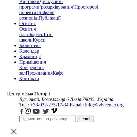
Виставки
Дискусійні
програми
[розархівування]
Просторові
проекти
Цифрові
розповіді
Публікації
Освітнє
Освітня
платформа
Літні
школи
Курси
Бібліотека
Календар
Крамниця
Приміщення
Конференц-
зал
Проживання
Кафе
Контакти
Центр міської історії
Вул. Акад. Богомольця 6
Львів 79005, Україна
Тел.: +38-032-275-17-34
E-mail: info@lvivcenter.org
search