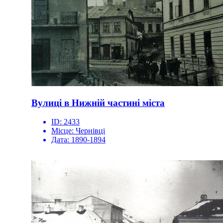
Вулиці в Нижній частині міста
ID:
2433
Місце:
Чернівці
Дата:
1890-1894