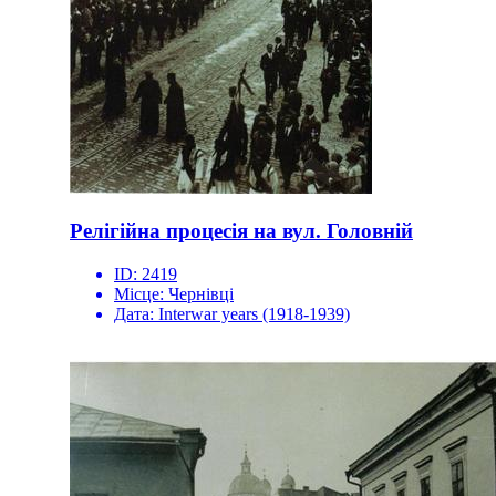
Релігійна процесія на вул. Головній
ID:
2419
Місце:
Чернівці
Дата:
Interwar years (1918-1939)