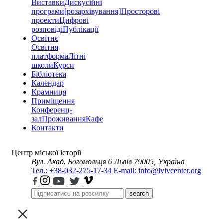
Виставки
Дискусійні
програми
[розархівування]
Просторові
проекти
Цифрові
розповіді
Публікації
Освітнє
Освітня
платформа
Літні
школи
Курси
Бібліотека
Календар
Крамниця
Приміщення
Конференц-
зал
Проживання
Кафе
Контакти
Центр міської історії
Вул. Акад. Богомольця 6
Львів 79005, Україна
Тел.: +38-032-275-17-34
E-mail: info@lvivcenter.org
search