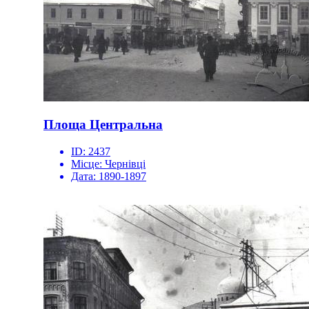
Площа Центральна
ID:
2437
Місце:
Чернівці
Дата:
1890-1897