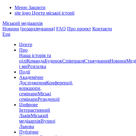
Меню
Закрити
site logo
Центр міської історії
Міський медіаархів
Новини
[розархівування]
FAQ
Про проект
Контакти
Eng
Центр
Про
Наша історія та
цілі
Команда
Будинок
Співпраця
Стажування
Новини
Меді
і ми
Розсилка
Події
Академічне
Дослідження
Конференції,
воркшопи,
семінари
Міські
семінари
Резиденції
Цифрове
Інтерактивний
Львів
Міський
медіаархів
Вулиці
Львова
Публічне