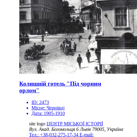
Колишній готель "Під чорним
орлом"
ID:
2473
Місце:
Чернівці
Дата:
1905-1910
site logo
ЦЕНТР МІСЬКОЇ ІСТОРІЇ
Вул. Акад. Богомольця 6
Львів 79005, Україна
Тел.: +38-032-275-17-34
E-mail: