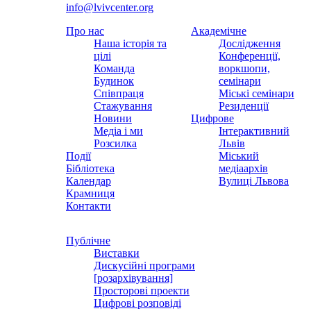
info@lvivcenter.org
Про нас
Академічне
Наша історія та
Дослідження
цілі
Конференції,
Команда
воркшопи,
Будинок
семінари
Співпраця
Міські семінари
Стажування
Резиденції
Новини
Цифрове
Медіа і ми
Інтерактивний
Розсилка
Львів
Події
Міський
Бібліотека
медіаархів
Календар
Вулиці Львова
Крамниця
Контакти
Публічне
Виставки
Дискусійні програми
[розархівування]
Просторові проекти
Цифрові розповіді