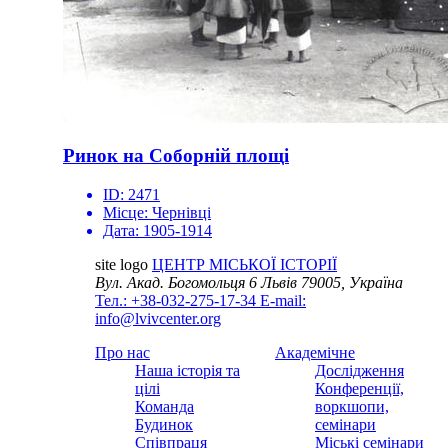
Ринок на Соборній площі
ID:
2471
Місце:
Чернівці
Дата:
1905-1914
site logo
ЦЕНТР МІСЬКОЇ ІСТОРІЇ
Вул. Акад. Богомольця 6
Львів 79005, Україна
Тел.: +38-032-275-17-34
E-mail:
info@lvivcenter.org
Про нас
Академічне
Наша історія та
Дослідження
цілі
Конференції,
Команда
воркшопи,
Будинок
семінари
Співпраця
Міські семінари