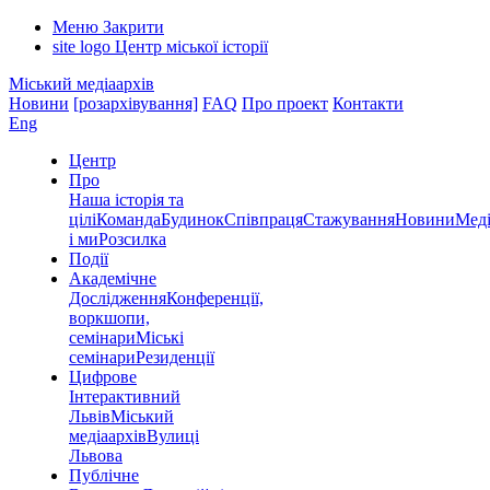
Меню
Закрити
site logo
Центр міської історії
Міський медіаархів
Новини
[розархівування]
FAQ
Про проект
Контакти
Eng
Центр
Про
Наша історія та
цілі
Команда
Будинок
Співпраця
Стажування
Новини
Меді
і ми
Розсилка
Події
Академічне
Дослідження
Конференції,
воркшопи,
семінари
Міські
семінари
Резиденції
Цифрове
Інтерактивний
Львів
Міський
медіаархів
Вулиці
Львова
Публічне