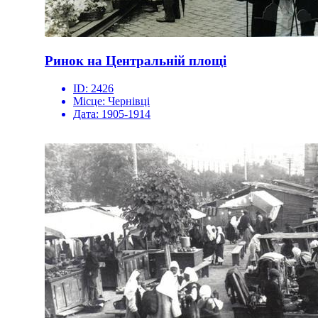
Ринок на Центральній площі
ID:
2426
Місце:
Чернівці
Дата:
1905-1914