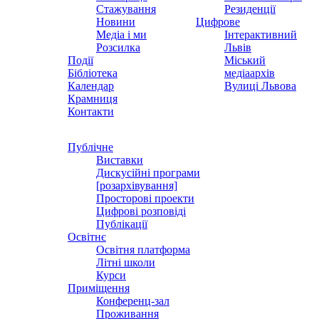
Стажування
Резиденції
Новини
Цифрове
Медіа і ми
Інтерактивний
Розсилка
Львів
Події
Міський
Бібліотека
медіаархів
Календар
Вулиці Львова
Крамниця
Контакти
Публічне
Виставки
Дискусійні програми
[розархівування]
Просторові проекти
Цифрові розповіді
Публікації
Освітнє
Освітня платформа
Літні школи
Курси
Приміщення
Конференц-зал
Проживання