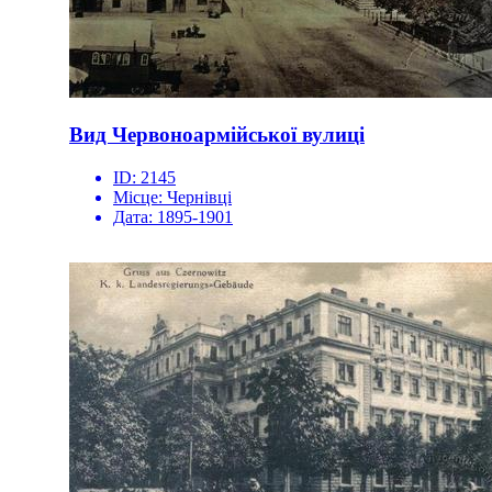
Вид Червоноармійської вулиці
ID:
2145
Місце:
Чернівці
Дата:
1895-1901