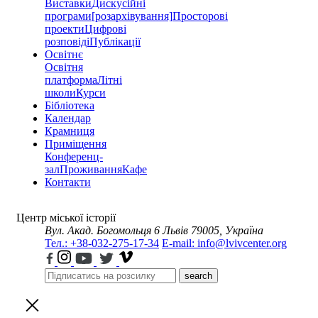
Виставки
Дискусійні
програми
[розархівування]
Просторові
проекти
Цифрові
розповіді
Публікації
Освітнє
Освітня
платформа
Літні
школи
Курси
Бібліотека
Календар
Крамниця
Приміщення
Конференц-
зал
Проживання
Кафе
Контакти
Центр міської історії
Вул. Акад. Богомольця 6
Львів 79005, Україна
Тел.: +38-032-275-17-34
E-mail: info@lvivcenter.org
search