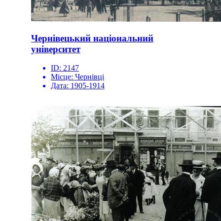
Чернівецький національний
університет
ID:
2147
Місце:
Чернівці
Дата:
1905-1914