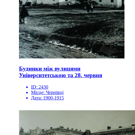
Будинки між вулицями
Університетською та 28. червня
ID:
2430
Місце:
Чернівці
Дата:
1900-1915