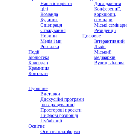
Наша історія та
Дослідження
цілі
Конференції,
Команда
воркшопи,
Будинок
семінари
Співпраця
Міські семінари
Стажування
Резиденції
Новини
Цифрове
Медіа і ми
Інтерактивний
Розсилка
Львів
Події
Міський
Бібліотека
медіаархів
Календар
Вулиці Львова
Крамниця
Контакти
Публічне
Виставки
Дискусійні програми
[розархівування]
Просторові проекти
Цифрові розповіді
Публікації
Освітнє
Освітня платформа