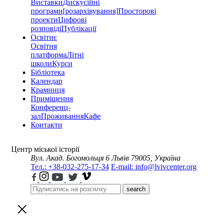
Виставки
Дискусійні
програми
[розархівування]
Просторові
проекти
Цифрові
розповіді
Публікації
Освітнє
Освітня
платформа
Літні
школи
Курси
Бібліотека
Календар
Крамниця
Приміщення
Конференц-
зал
Проживання
Кафе
Контакти
Центр міської історії
Вул. Акад. Богомольця 6
Львів 79005, Україна
Тел.: +38-032-275-17-34
E-mail: info@lvivcenter.org
search