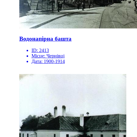
Водонапірна башта
ID:
2413
Місце:
Чернівці
Дата:
1900-1914