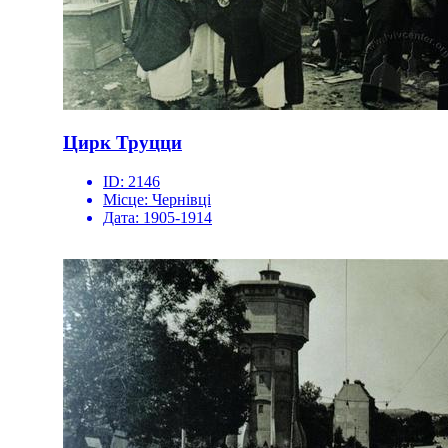
Цирк Труцци
ID:
2146
Місце:
Чернівці
Дата:
1905-1914