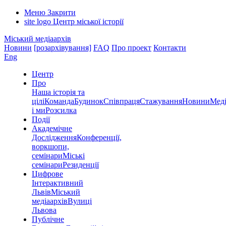
Меню
Закрити
site logo
Центр міської історії
Міський медіаархів
Новини
[розархівування]
FAQ
Про проект
Контакти
Eng
Центр
Про
Наша історія та
цілі
Команда
Будинок
Співпраця
Стажування
Новини
Меді
і ми
Розсилка
Події
Академічне
Дослідження
Конференції,
воркшопи,
семінари
Міські
семінари
Резиденції
Цифрове
Інтерактивний
Львів
Міський
медіаархів
Вулиці
Львова
Публічне