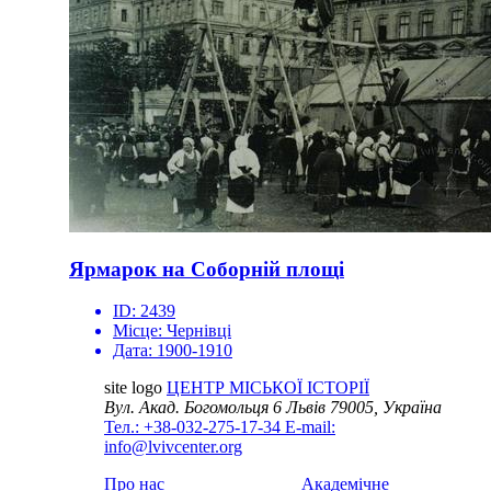
Ярмарок на Соборній площі
ID:
2439
Місце:
Чернівці
Дата:
1900-1910
site logo
ЦЕНТР МІСЬКОЇ ІСТОРІЇ
Вул. Акад. Богомольця 6
Львів 79005, Україна
Тел.: +38-032-275-17-34
E-mail:
info@lvivcenter.org
Про нас
Академічне