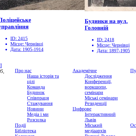
Поліцейське
Будинки на вул.
управління
Головній
ID:
2415
ID:
2418
Місце:
Чернівці
Місце:
Чернівці
Дата:
1905-1914
Дата:
1897-1905
Ї
Про нас
Академічне
Пу
5,
Наша історія та
Дослідження
цілі
Конференції,
Команда
воркшопи,
Будинок
семінари
Співпраця
Міські семінари
Стажування
Резиденції
Новини
Цифрове
Медіа і ми
Інтерактивний
Розсилка
Львів
Події
Міський
Ос
Бібліотека
медіаархів