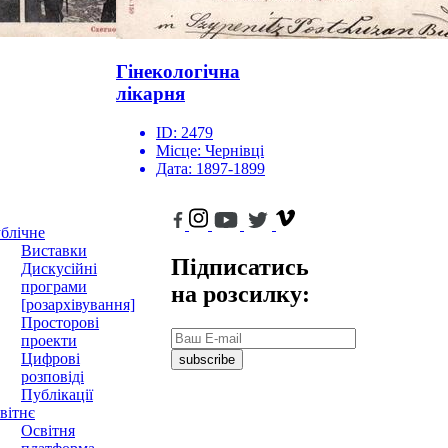
Гінекологічна
лікарня
ID:
2479
Місце:
Чернівці
Дата:
1897-1899
блічне
Виставки
Підписатись
Дискусійні
програми
на розсилку:
[розархівування]
Просторові
проекти
Цифрові
subscribe
розповіді
Публікації
вітнє
Освітня