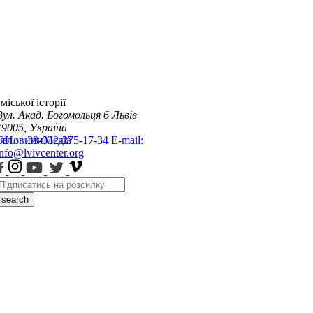
міської історії
Вул. Акад. Богомольця 6
Львів
79005, Україна
я
Тел.: +38-032-275-17-34
Новини
Медіа
E-mail:
info@lvivcenter.org
search