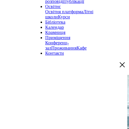
розповіді
Публікації
Освітнє
Освітня платформа
Літні
школи
Курси
Бібліотека
Календар
Крамниця
Приміщення
Конференц-
зал
Проживання
Кафе
Контакти