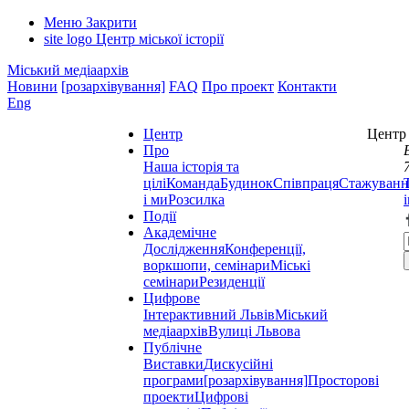
Меню
Закрити
site logo
Центр міської історії
Міський медіаархів
Новини
[розархівування]
FAQ
Про проект
Контакти
Eng
Центр
Центр 
Про
Наша історія та
цілі
Команда
Будинок
Співпраця
Стажуванн
і ми
Розсилка
Події
Академічне
Дослідження
Конференції,
воркшопи, семінари
Міські
семінари
Резиденції
Цифрове
Інтерактивний Львів
Міський
медіаархів
Вулиці Львова
Публічне
Виставки
Дискусійні
програми
[розархівування]
Просторові
проекти
Цифрові