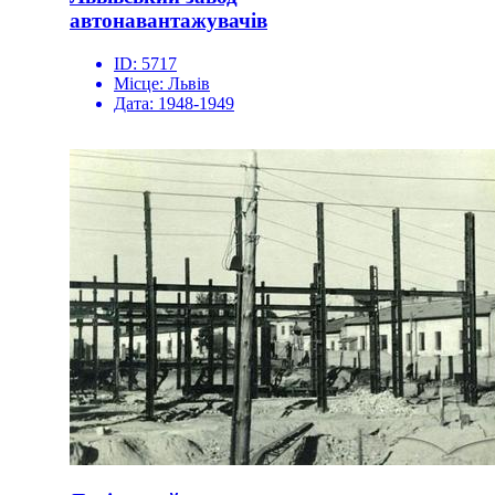
автонавантажувачів
ID:
5717
Місце:
Львів
Дата:
1948-1949