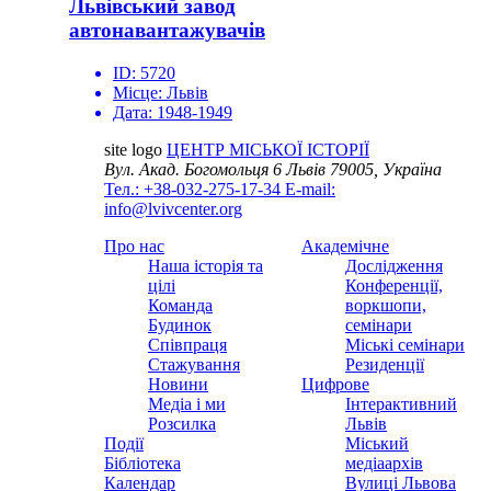
Львівський завод
автонавантажувачів
ID:
5720
Місце:
Львів
Дата:
1948-1949
site logo
ЦЕНТР МІСЬКОЇ ІСТОРІЇ
Вул. Акад. Богомольця 6
Львів 79005, Україна
Тел.: +38-032-275-17-34
E-mail:
info@lvivcenter.org
Про нас
Академічне
Наша історія та
Дослідження
цілі
Конференції,
Команда
воркшопи,
Будинок
семінари
Співпраця
Міські семінари
Стажування
Резиденції
Новини
Цифрове
Медіа і ми
Інтерактивний
Розсилка
Львів
Події
Міський
Бібліотека
медіаархів
Календар
Вулиці Львова