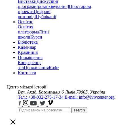
Виставки
Дискусійні
програми
[розархівування]
Просторові
проекти
Цифрові
розповіді
Публікації
Освітнє
Освітня
платформа
Літні
школи
Курси
Бібліотека
Календар
Крамниця
Приміщення
Конференц-
зал
Проживання
Кафе
Контакти
Центр міської історії
Вул. Акад. Богомольця 6
Львів 79005, Україна
Тел.: +38-032-275-17-34
E-mail: info@lvivcenter.org
search