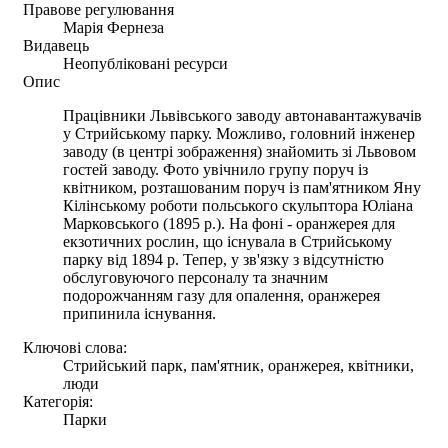
Правове регулювання
Марія Фернеза
Видавець
Неопубліковані ресурси
Опис
Працівники Львівського заводу автонавантажувачів
у Стрийському парку. Можливо, головний інженер
заводу (в центрі зображення) знайомить зі Львовом
гостей заводу. Фото увічнило групу поруч із
квітником, розташованим поруч із пам'ятником Яну
Кілінському роботи польського скульптора Юліана
Марковського (1895 р.). На фоні - оранжерея для
екзотичних рослин, що існувала в Стрийському
парку від 1894 р. Тепер, у зв'язку з відсутністю
обслуговуючого персоналу та значним
подорожчанням газу для опалення, оранжерея
припинила існування.
Ключові слова:
Стрийський парк, пам'ятник, оранжерея, квітники,
люди
Категорія:
Парки