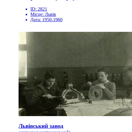
ID:
2821
Місце:
Львів
Дата:
1950-1960
Львівський завод