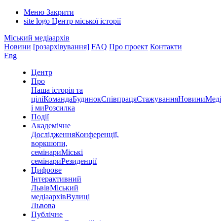
Меню
Закрити
site logo
Центр міської історії
Міський медіаархів
Новини
[розархівування]
FAQ
Про проект
Контакти
Eng
Центр
Про
Наша історія та
цілі
Команда
Будинок
Співпраця
Стажування
Новини
Меді
і ми
Розсилка
Події
Академічне
Дослідження
Конференції,
воркшопи,
семінари
Міські
семінари
Резиденції
Цифрове
Інтерактивний
Львів
Міський
медіаархів
Вулиці
Львова
Публічне