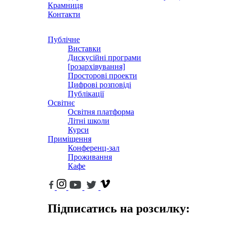
Крамниця
Контакти
Публічне
Виставки
Дискусійні програми
[розархівування]
Просторові проекти
Цифрові розповіді
Публікації
Освітнє
Освітня платформа
Літні школи
Курси
Приміщення
Конференц-зал
Проживання
Кафе
Підписатись на розсилку: