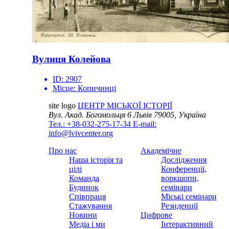
Вулиця Колейова
ID:
2907
Місце:
Копичинці
site logo
ЦЕНТР МІСЬКОЇ ІСТОРІЇ
Вул. Акад. Богомольця 6
Львів 79005, Україна
Тел.: +38-032-275-17-34
E-mail:
info@lvivcenter.org
Про нас
Академічне
Наша історія та
Дослідження
цілі
Конференції,
Команда
воркшопи,
Будинок
семінари
Співпраця
Міські семінари
Стажування
Резиденції
Новини
Цифрове
Медіа і ми
Інтерактивний