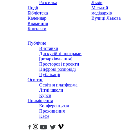
Розсилка
Львів
Події
Міський
Бібліотека
медіаархів
Календар
Вулиці Львова
Крамниця
Контакти
Публічне
Виставки
Дискусійні програми
[розархівування]
Просторові проекти
Цифрові розповіді
Публікації
Освітнє
Освітня платформа
Літні школи
Курси
Приміщення
Конференц-зал
Проживання
Кафе