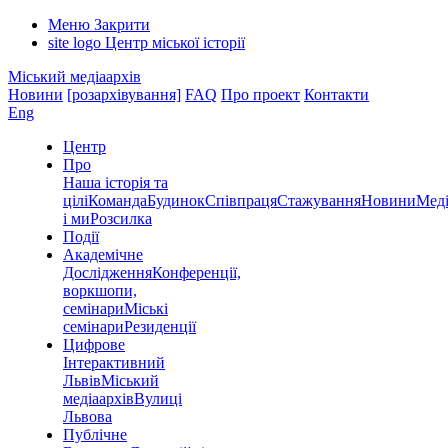
Меню
Закрити
site logo
Центр міської історії
Міський медіаархів
Новини
[розархівування]
FAQ
Про проект
Контакти
Eng
Центр
Про
Наша історія та
цілі
Команда
Будинок
Співпраця
Стажування
Новини
Меді
і ми
Розсилка
Події
Академічне
Дослідження
Конференції,
воркшопи,
семінари
Міські
семінари
Резиденції
Цифрове
Інтерактивний
Львів
Міський
медіаархів
Вулиці
Львова
Публічне