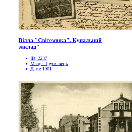
Вілла "Світезянка". Купальний
заклад"
ID:
2287
Місце:
Трускавець
Дата:
1901