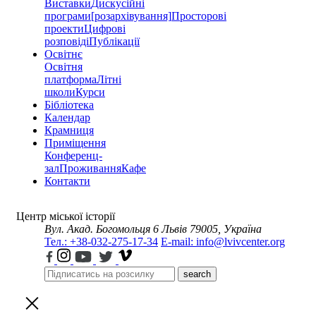
Виставки
Дискусійні
програми
[розархівування]
Просторові
проекти
Цифрові
розповіді
Публікації
Освітнє
Освітня
платформа
Літні
школи
Курси
Бібліотека
Календар
Крамниця
Приміщення
Конференц-
зал
Проживання
Кафе
Контакти
Центр міської історії
Вул. Акад. Богомольця 6
Львів 79005, Україна
Тел.: +38-032-275-17-34
E-mail: info@lvivcenter.org
search