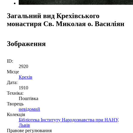
Загальний вид Крехівського
монастиря Св. Миколая о. Василіян
Зображення
ID:
2920
Місце
Крехів
Дата:
1910
Техніка:
Поштівка
Творець
невідомий
Колекція
Бібліотека Інституту Народознавства при НАНУ,
Львів
Правове регулювання