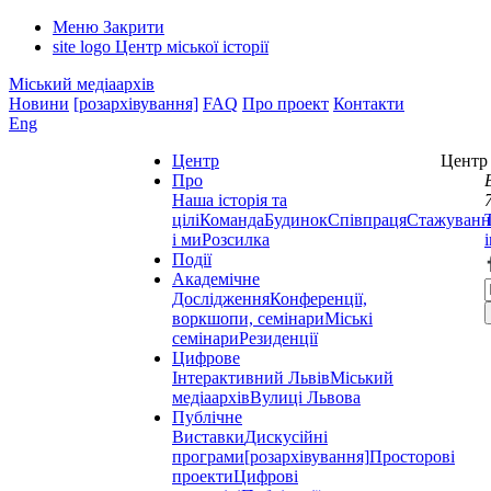
Меню
Закрити
site logo
Центр міської історії
Міський медіаархів
Новини
[розархівування]
FAQ
Про проект
Контакти
Eng
Центр
Центр 
Про
Наша історія та
цілі
Команда
Будинок
Співпраця
Стажуванн
і ми
Розсилка
Події
Академічне
Дослідження
Конференції,
воркшопи, семінари
Міські
семінари
Резиденції
Цифрове
Інтерактивний Львів
Міський
медіаархів
Вулиці Львова
Публічне
Виставки
Дискусійні
програми
[розархівування]
Просторові
проекти
Цифрові