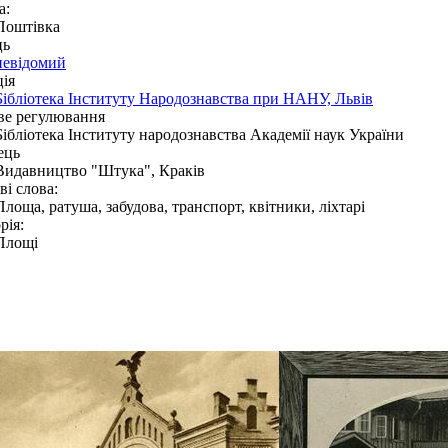
а:
Поштівка
ць
невідомий
ія
Бібліотека Інституту Народознавства при НАНУ, Львів
ве регулювання
Бібліотека Інституту народознавства Академії наук України
ець
Видавництво "Штука", Краків
і слова:
Площа, ратуша, забудова, транспорт, квітники, ліхтарі
рія:
Площі