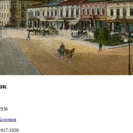
ок
2936
Коломия
1917-1928