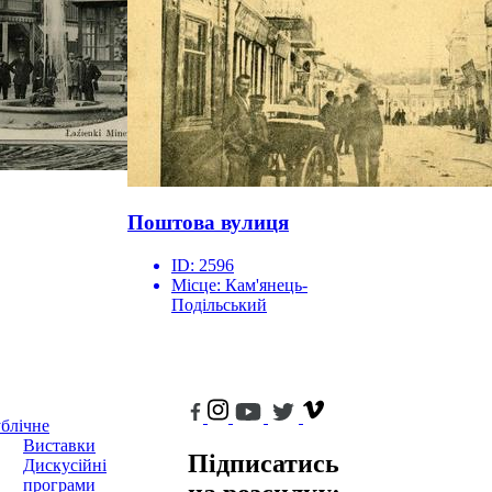
Поштова вулиця
ID:
2596
Місце:
Кам'янець-
Подільський
блічне
Виставки
Підписатись
Дискусійні
програми