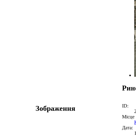
Рин
ID:
Зображення
Місце
Дата: