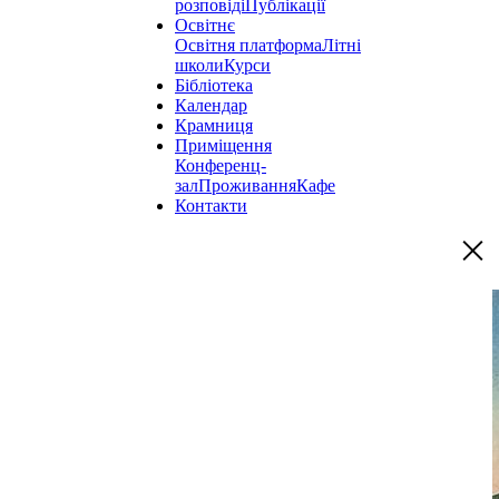
розповіді
Публікації
Освітнє
Освітня платформа
Літні
школи
Курси
Бібліотека
Календар
Крамниця
Приміщення
Конференц-
зал
Проживання
Кафе
Контакти