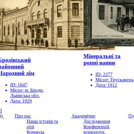
Мінеральні та
Бродівський
ропні ванни
районний
Народний дім
ID:
2277
Місце:
Трускавець
ID:
1647
Дата:
1912
Місце:
м. Броди,
Львівська обл.
Дата:
1929
Ї
Про нас
Академічне
Пу
5,
Наша історія та
Дослідження
цілі
Конференції,
Команда
воркшопи,