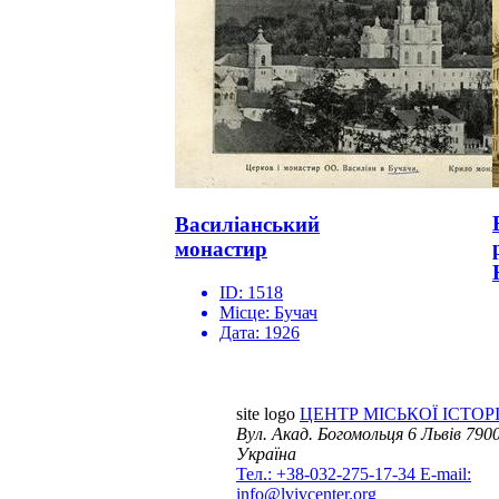
Василіанський
монастир
ID:
1518
Місце:
Бучач
Дата:
1926
site logo
ЦЕНТР МІСЬКОЇ ІСТОРІ
Вул. Акад. Богомольця 6
Львів 7900
Україна
Тел.: +38-032-275-17-34
E-mail:
info@lvivcenter.org