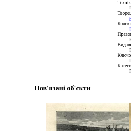
Технік
Творе
Колекц
Право
Видав
Ключов
Катего
Пов'язані об'єкти