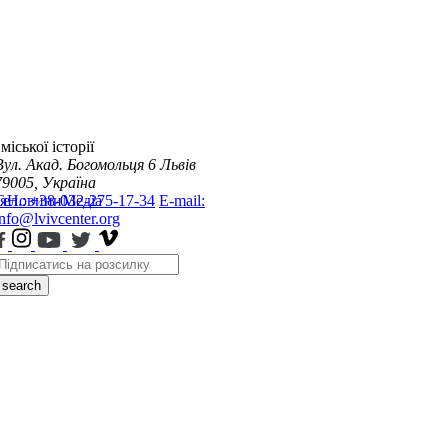
міської історії
Вул. Акад. Богомольця 6
Львів
79005, Україна
я
Тел.: +38-032-275-17-34
Новини
Медіа
E-mail:
info@lvivcenter.org
search