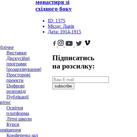
монастиря зі
східного боку
ID:
1375
Місце:
Львів
Дата:
1914-1915
блічне
Виставки
Підписатись
Дискусійні
програми
на розсилку:
[розархівування]
Просторові
проекти
Цифрові
subscribe
розповіді
Публікації
вітнє
Освітня
платформа
Літні школи
Курси
иміщення
Конференц-зал