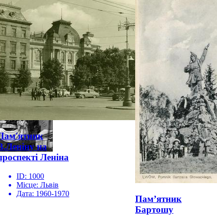
Пам'ятник
В.Леніну на
проспекті Леніна
ID:
1000
Місце:
Львів
Дата:
1960-1970
Пам’ятник
Бартошу