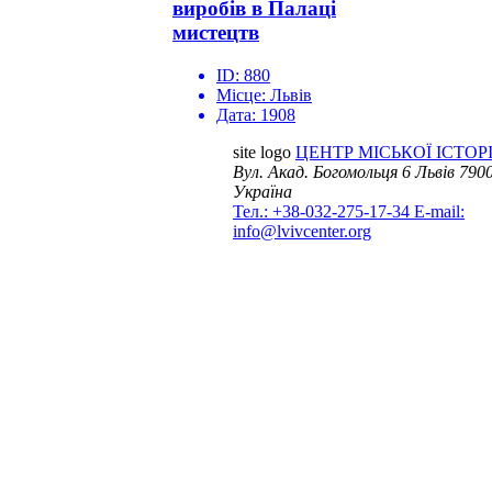
виробів в Палаці
мистецтв
ID:
880
Місце:
Львів
Дата:
1908
site logo
ЦЕНТР МІСЬКОЇ ІСТОРІ
Вул. Акад. Богомольця 6
Львів 7900
Україна
Тел.: +38-032-275-17-34
E-mail:
info@lvivcenter.org