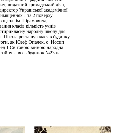
ич, видатний громадський діяч,
иректор Української академічної
приміщеннях 1 та 2 поверху
 в щколі ім. Пірамовича,
ння класів кількість учнів
 чотирикласну народну школу для
ча. Школа розташувалася в будинку
агоги, як Юзеф Опалек, о. Йосип
ред 1 Світовою війною народна
) зайняла весь будинок №23 на