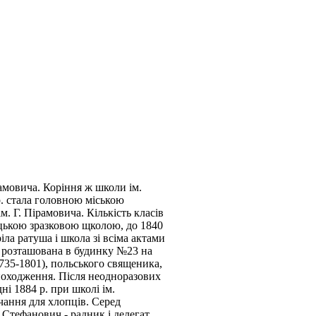
амовича. Коріння ж школи ім.
р. стала головною міською
. Г. Пірамовича. Кількість класів
лицькою зразковою щколою, до 1840
оріла ратуша і школа зі всіма актами
а розташована в будинку №23 на
1735-1801), польського священика,
 походження. Після неодноразових
ні 1884 р. при школі ім.
чання для хлопців. Серед
 Стефанович - радник і делегат