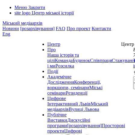
Меню
Закрити
site logo
Центр міської історії
Міський медіаархів
Новини
[розархівування]
FAQ
Про проект
Контакти
Eng
Центр
Центр 
Про
Наша історія та
цілі
Команда
Будинок
Співпраця
Стажуванн
і ми
Розсилка
Події
Академічне
Дослідження
Конференції,
воркшопи, семінари
Міські
семінари
Резиденції
Цифрове
Інтерактивний Львів
Міський
медіаархів
Вулиці Львова
Публічне
Виставки
Дискусійні
програми
[розархівування]
Просторові
проекти
Цифрові