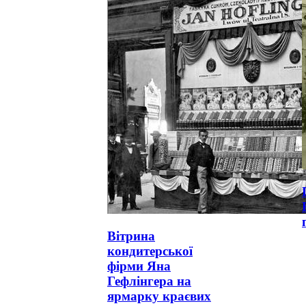
Вітрина
кондитерської
фірми Яна
Гефлінгера на
ярмарку краєвих