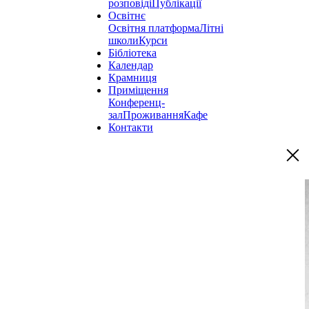
розповіді
Публікації
Освітнє
Освітня платформа
Літні
школи
Курси
Бібліотека
Календар
Крамниця
Приміщення
Конференц-
зал
Проживання
Кафе
Контакти