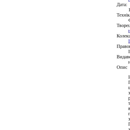
Дата:
Технік
Творе
Колекц
Право
Видав
Опис