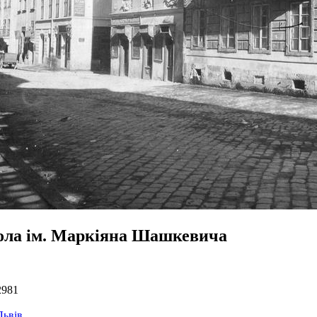
ла ім. Маркіяна Шашкевича
2981
Львів