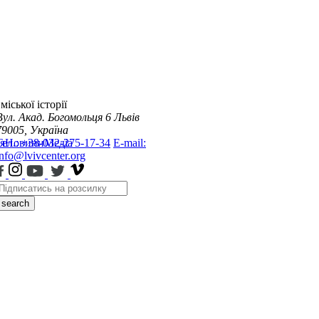
міської історії
Вул. Акад. Богомольця 6
Львів
79005, Україна
я
Тел.: +38-032-275-17-34
Новини
Медіа
E-mail:
info@lvivcenter.org
search