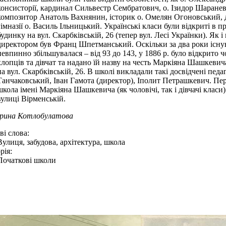
консисторії, кардинал Сильвестр Сембратович, о. Ізидор Шаранев
композитор Анатоль Вахнянин, історик о. Омелян Огоновський, д
гімназії о. Василь Ільницький. Українські класи були відкриті в 
будинку на вул. Скарбківській, 26 (тепер вул. Лесі Українки). Як і
директором був Франц Шпетманський. Оскільки за два роки існува
невпинно збільшувалася – від 93 до 143, у 1886 р. було відкрито
хлопців та дівчат та надано їй назву на честь Маркіяна Шашкеви
на вул. Скарбківській, 26. В школі викладали такі досвідчені пед
Танчаковський, Іван Гамота (директор), Іполит Петрашкевич. Пе
школа імені Маркіяна Шашкевича (як чоловічі, так і дівчачі класи
вулиці Вірменській.
Ірина Котлобулатова
і слова:
Вулиця, забудова, архітектура, школа
рія:
Початкові школи