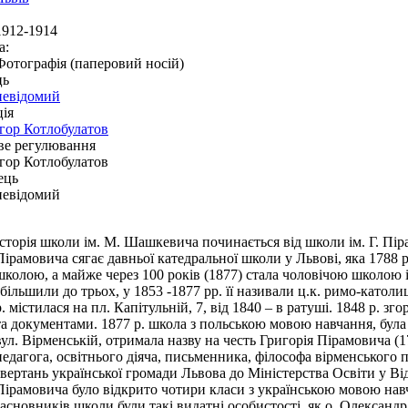
1912-1914
а:
Фотографія (паперовий носій)
ць
невідомий
ія
Ігор Котлобулатов
ве регулювання
Ігор Котлобулатов
ець
невідомий
Історія школи ім. М. Шашкевича починається від школи ім. Г. Пір
Пірамовича сягає давньої катедральної школи у Львові, яка 1788 
школою, а майже через 100 років (1877) стала чоловічою школою ім
збільшили до трьох, у 1853 -1877 рр. її називали ц.к. римо-като
р. містилася на пл. Капітульній, 7, від 1840 – в ратуші. 1848 р. зг
та документами. 1877 р. школа з польською мовою навчання, бул
вул. Вірменській, отримала назву на честь Григорія Пірамовича (
педагога, освітнього діяча, письменника, філософа вірменського
звертань української громади Львова до Міністерства Освіти у Від
Пірамовича було відкрито чотири класи з українською мовою нав
засновників школи були такі видатні особистості, як о. Олександр