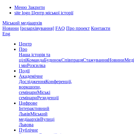
Меню
Закрити
site logo
Центр міської історії
Міський медіаархів
Новини
[розархівування]
FAQ
Про проект
Контакти
Eng
Центр
Про
Наша історія та
цілі
Команда
Будинок
Співпраця
Стажування
Новини
Меді
і ми
Розсилка
Події
Академічне
Дослідження
Конференції,
воркшопи,
семінари
Міські
семінари
Резиденції
Цифрове
Інтерактивний
Львів
Міський
медіаархів
Вулиці
Львова
Публічне