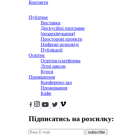
Контакти
Публічне
Виставки
Дискусійні програми
[розархівування]
Просторові проекти
Цифрові розповіді
Публікації
Освітнє
Освітня платформа
Літні школи
Курси
Приміщення
Конференц-зал
Проживання
Кафе
Підписатись на розсилку:
subscribe