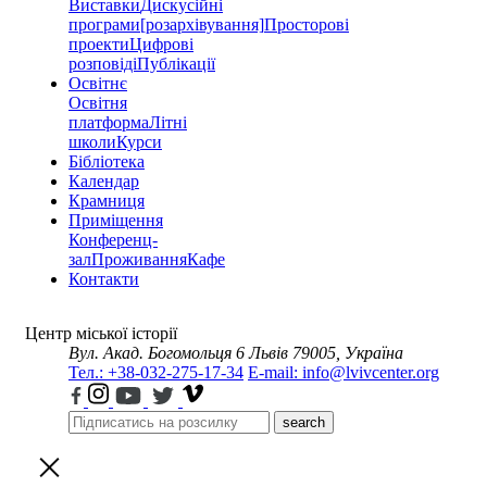
Виставки
Дискусійні
програми
[розархівування]
Просторові
проекти
Цифрові
розповіді
Публікації
Освітнє
Освітня
платформа
Літні
школи
Курси
Бібліотека
Календар
Крамниця
Приміщення
Конференц-
зал
Проживання
Кафе
Контакти
Центр міської історії
Вул. Акад. Богомольця 6
Львів 79005, Україна
Тел.: +38-032-275-17-34
E-mail: info@lvivcenter.org
search