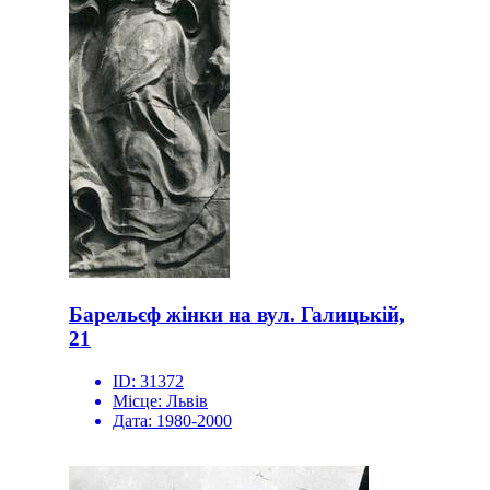
Барельєф жінки на вул. Галицькій,
21
ID:
31372
Місце:
Львів
Дата:
1980-2000