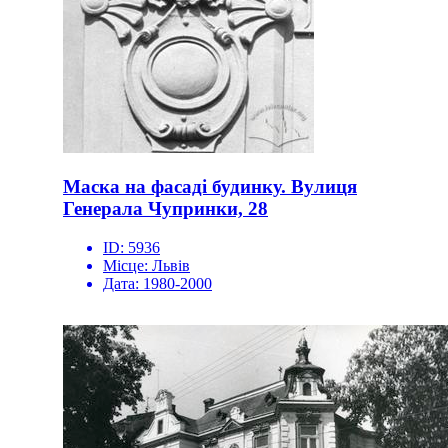
Маска на фасаді будинку. Вулиця
Генерала Чупринки, 28
ID:
5936
Місце:
Львів
Дата:
1980-2000