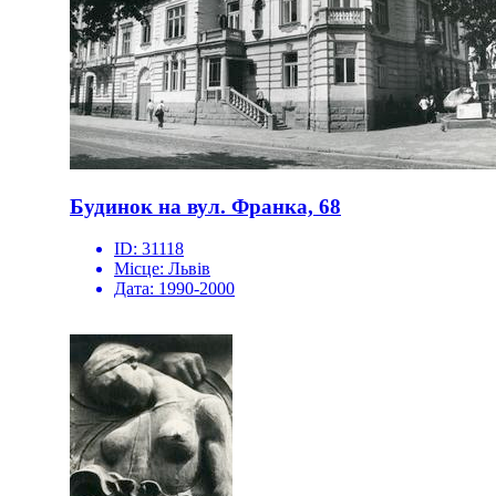
Будинок на вул. Франка, 68
ID:
31118
Місце:
Львів
Дата:
1990-2000