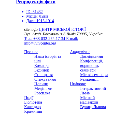
Репродукція фото
ID:
31432
Місце:
Львів
Дата:
1913-1914
site logo
ЦЕНТР МІСЬКОЇ ІСТОРІЇ
Вул. Акад. Богомольця 6
Львів 79005, Україна
Тел.: +38-032-275-17-34
E-mail:
info@lvivcenter.org
Про нас
Академічне
Наша історія та
Дослідження
цілі
Конференції,
Команда
воркшопи,
Будинок
семінари
Співпраця
Міські семінари
Стажування
Резиденції
Новини
Цифрове
Медіа і ми
Інтерактивний
Розсилка
Львів
Події
Міський
Бібліотека
медіаархів
Календар
Вулиці Львова
Крамниця