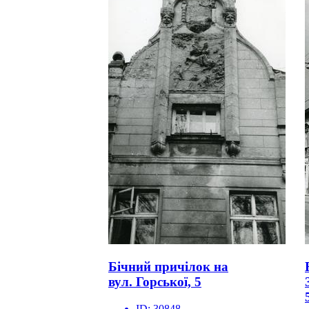
Бічний причілок на
вул. Горської, 5
ID:
30848