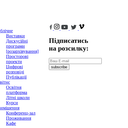
блічне
Виставки
Підписатись
Дискусійні
програми
на розсилку:
[розархівування]
Просторові
проекти
Цифрові
subscribe
розповіді
Публікації
вітнє
Освітня
платформа
Літні школи
Курси
иміщення
Конференц-зал
Проживання
Кафе