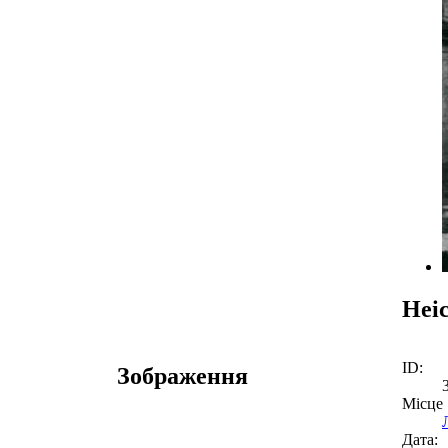
Неі
ID:
Зображення
Місце
Дата: