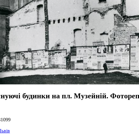
снуючі будинки на пл. Музейній. Фоторе
31099
Львів