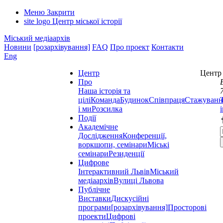
Меню
Закрити
site logo
Центр міської історії
Міський медіаархів
Новини
[розархівування]
FAQ
Про проект
Контакти
Eng
Центр
Центр 
Про
Наша історія та
цілі
Команда
Будинок
Співпраця
Стажуванн
і ми
Розсилка
Події
Академічне
Дослідження
Конференції,
воркшопи, семінари
Міські
семінари
Резиденції
Цифрове
Інтерактивний Львів
Міський
медіаархів
Вулиці Львова
Публічне
Виставки
Дискусійні
програми
[розархівування]
Просторові
проекти
Цифрові