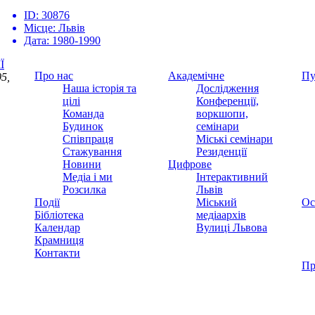
ID:
30876
Місце:
Львів
Дата:
1980-1990
Ї
Про нас
Академічне
Пу
5,
Наша історія та
Дослідження
цілі
Конференції,
Команда
воркшопи,
Будинок
семінари
Співпраця
Міські семінари
Стажування
Резиденції
Новини
Цифрове
Медіа і ми
Інтерактивний
Розсилка
Львів
Події
Міський
Ос
Бібліотека
медіаархів
Календар
Вулиці Львова
Крамниця
Контакти
Пр