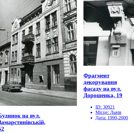
Фрагмент
декорування
фасаду на вул.
Дорошенка, 19
ID:
30921
Місце:
Львів
Будинок на вул.
Дата:
1990-2000
Замарстинівській,
52