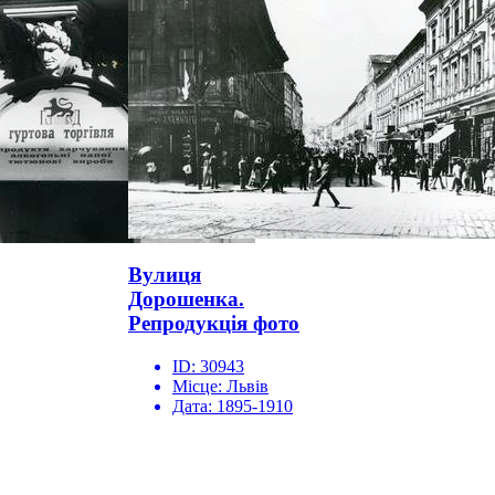
Вулиця
Дорошенка.
Репродукція фото
ID:
30943
Місце:
Львів
Дата:
1895-1910