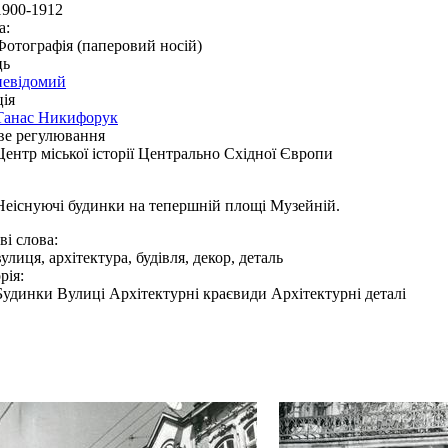
1900-1912
а:
Фотографія (паперовий носій)
ць
невідомий
ія
Танас Никифорук
ве регулювання
Центр міської історії Центрально Східної Європи
Неіснуючі будинки на тепершній площі Музейній.
і слова:
вулиця, архітектура, будівля, декор, деталь
рія:
Будинки Вулиці Архітектурні краєвиди Архітектурні деталі