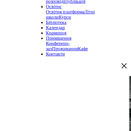
розповіді
Публікації
Освітнє
Освітня платформа
Літні
школи
Курси
Бібліотека
Календар
Крамниця
Приміщення
Конференц-
зал
Проживання
Кафе
Контакти