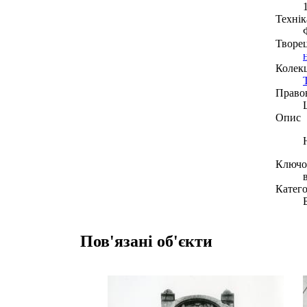
Технік
Творе
Колекц
Право
Опис
Ключов
Катего
Пов'язані об'єкти