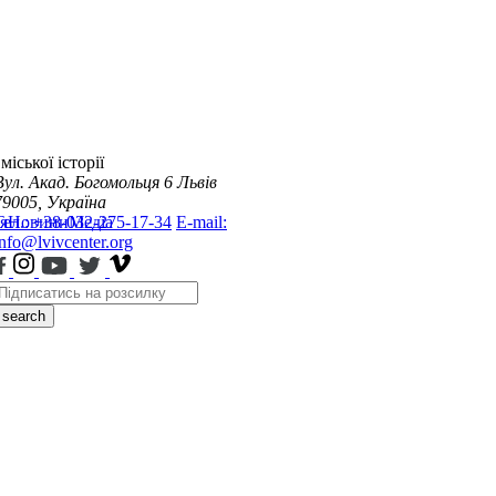
міської історії
Вул. Акад. Богомольця 6
Львів
79005, Україна
я
Тел.: +38-032-275-17-34
Новини
Медіа
E-mail:
info@lvivcenter.org
search