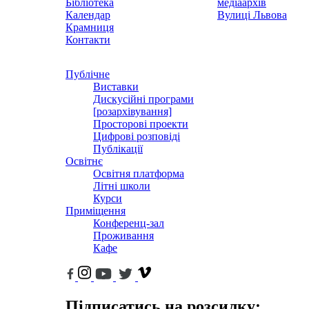
Бібліотека
медіаархів
Календар
Вулиці Львова
Крамниця
Контакти
Публічне
Виставки
Дискусійні програми
[розархівування]
Просторові проекти
Цифрові розповіді
Публікації
Освітнє
Освітня платформа
Літні школи
Курси
Приміщення
Конференц-зал
Проживання
Кафе
Підписатись на розсилку: