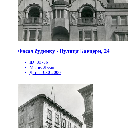
Фасад будинку - Вулиця Бандери, 24
ID:
30786
Місце:
Львів
Дата:
1980-2000