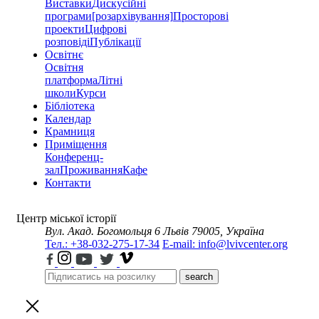
Виставки
Дискусійні
програми
[розархівування]
Просторові
проекти
Цифрові
розповіді
Публікації
Освітнє
Освітня
платформа
Літні
школи
Курси
Бібліотека
Календар
Крамниця
Приміщення
Конференц-
зал
Проживання
Кафе
Контакти
Центр міської історії
Вул. Акад. Богомольця 6
Львів 79005, Україна
Тел.: +38-032-275-17-34
E-mail: info@lvivcenter.org
search