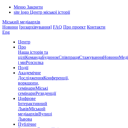
Меню
Закрити
site logo
Центр міської історії
Міський медіаархів
Новини
[розархівування]
FAQ
Про проект
Контакти
Eng
Центр
Про
Наша історія та
цілі
Команда
Будинок
Співпраця
Стажування
Новини
Меді
і ми
Розсилка
Події
Академічне
Дослідження
Конференції,
воркшопи,
семінари
Міські
семінари
Резиденції
Цифрове
Інтерактивний
Львів
Міський
медіаархів
Вулиці
Львова
Публічне