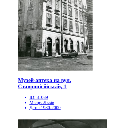
Музей-аптека на вул.
Ставропігійській, 1
ID:
31089
Місце:
Львів
Дата:
1980-2000