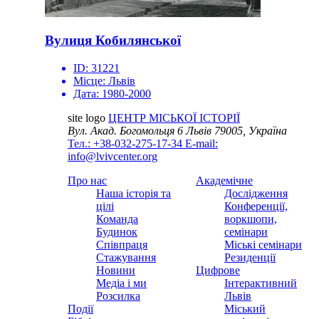
Вулиця Кобилянської
ID:
31221
Місце:
Львів
Дата:
1980-2000
site logo
ЦЕНТР МІСЬКОЇ ІСТОРІЇ
Вул. Акад. Богомольця 6
Львів 79005, Україна
Тел.: +38-032-275-17-34
E-mail:
info@lvivcenter.org
Про нас
Академічне
Наша історія та
Дослідження
цілі
Конференції,
Команда
воркшопи,
Будинок
семінари
Співпраця
Міські семінари
Стажування
Резиденції
Новини
Цифрове
Медіа і ми
Інтерактивний
Розсилка
Львів
Події
Міський