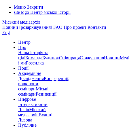
Меню
Закрити
site logo
Центр міської історії
Міський медіаархів
Новини
[розархівування]
FAQ
Про проект
Контакти
Eng
Центр
Про
Наша історія та
цілі
Команда
Будинок
Співпраця
Стажування
Новини
Меді
і ми
Розсилка
Події
Академічне
Дослідження
Конференції,
воркшопи,
семінари
Міські
семінари
Резиденції
Цифрове
Інтерактивний
Львів
Міський
медіаархів
Вулиці
Львова
Публічне