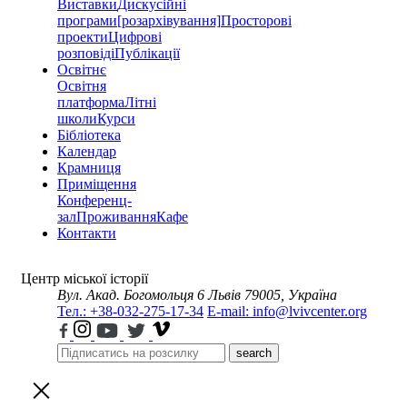
Виставки
Дискусійні
програми
[розархівування]
Просторові
проекти
Цифрові
розповіді
Публікації
Освітнє
Освітня
платформа
Літні
школи
Курси
Бібліотека
Календар
Крамниця
Приміщення
Конференц-
зал
Проживання
Кафе
Контакти
Центр міської історії
Вул. Акад. Богомольця 6
Львів 79005, Україна
Тел.: +38-032-275-17-34
E-mail: info@lvivcenter.org
search