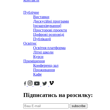
Контакти
Публічне
Виставки
Дискусійні програми
[розархівування]
Просторові проекти
Цифрові розповіді
Публікації
Освітнє
Освітня платформа
Літні школи
Курси
Приміщення
Конференц-зал
Проживання
Кафе
Підписатись на розсилку:
subscribe