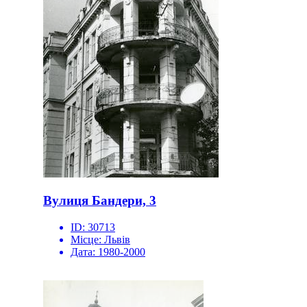
Вулиця Бандери, 3
ID:
30713
Місце:
Львів
Дата:
1980-2000