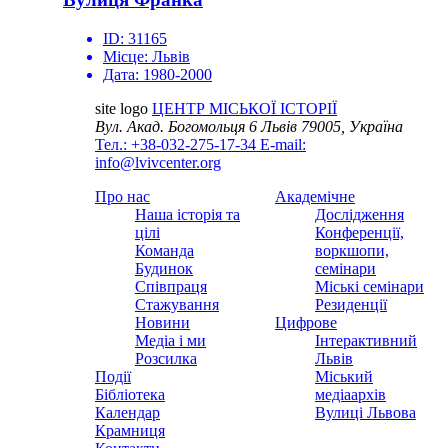
ID:
31165
Місце:
Львів
Дата:
1980-2000
site logo
ЦЕНТР МІСЬКОЇ ІСТОРІЇ
Вул. Акад. Богомольця 6
Львів 79005, Україна
Тел.: +38-032-275-17-34
E-mail:
info@lvivcenter.org
Про нас
Академічне
Наша історія та
Дослідження
цілі
Конференції,
Команда
воркшопи,
Будинок
семінари
Співпраця
Міські семінари
Стажування
Резиденції
Новини
Цифрове
Медіа і ми
Інтерактивний
Розсилка
Львів
Події
Міський
Бібліотека
медіаархів
Календар
Вулиці Львова
Крамниця