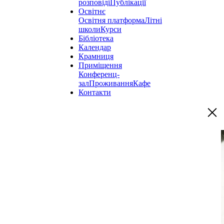
розповіді
Публікації
Освітнє
Освітня платформа
Літні
школи
Курси
Бібліотека
Календар
Крамниця
Приміщення
Конференц-
зал
Проживання
Кафе
Контакти