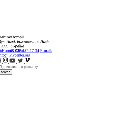
міської історії
Вул. Акад. Богомольця 6
Львів
79005, Україна
я
Тел.: +38-032-275-17-34
Новини
Медіа
E-mail:
info@lvivcenter.org
search