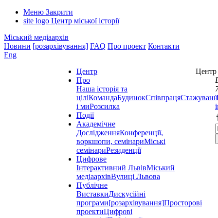
Меню
Закрити
site logo
Центр міської історії
Міський медіаархів
Новини
[розархівування]
FAQ
Про проект
Контакти
Eng
Центр
Центр 
Про
Наша історія та
цілі
Команда
Будинок
Співпраця
Стажуванн
і ми
Розсилка
Події
Академічне
Дослідження
Конференції,
воркшопи, семінари
Міські
семінари
Резиденції
Цифрове
Інтерактивний Львів
Міський
медіаархів
Вулиці Львова
Публічне
Виставки
Дискусійні
програми
[розархівування]
Просторові
проекти
Цифрові