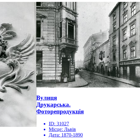
Вулиця
Друкарська.
Фоторепродукція
ID:
31027
Місце:
Львів
Дата:
1870-1890