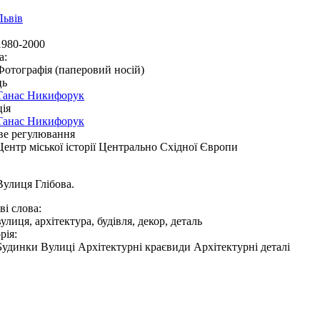
Львів
1980-2000
а:
Фотографія (паперовий носій)
ць
Танас Никифорук
ія
Танас Никифорук
ве регулювання
Центр міської історії Центрально Східної Європи
Вулиця Глібова.
і слова:
вулиця, архітектура, будівля, декор, деталь
рія:
Будинки Вулиці Архітектурні краєвиди Архітектурні деталі