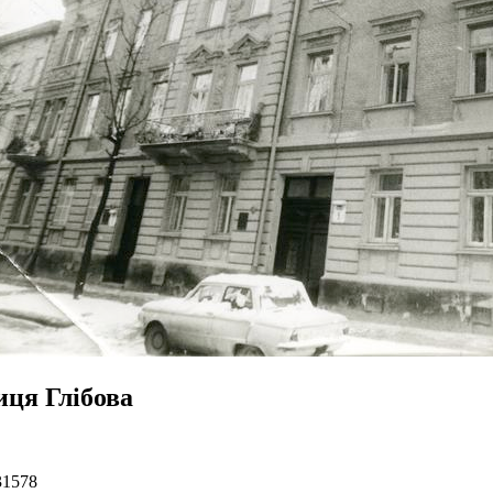
иця Глібова
31578