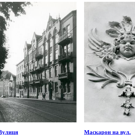
Вулиця
Маскарон на вул.