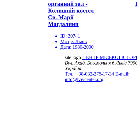
органний зал -
Колишній костел
Св. Марії
Магдалини
ID:
30741
Місце:
Львів
Дата:
1980-2000
site logo
ЦЕНТР МІСЬКОЇ ІСТОРІ
Вул. Акад. Богомольця 6
Львів 7900
Україна
Тел.: +38-032-275-17-34
E-mail:
info@lvivcenter.org