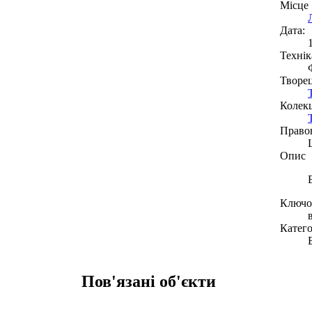
Місце
Дата:
Технік
Творе
Колекц
Право
Опис
Ключов
Катего
Пов'язані об'єкти