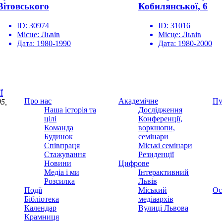
Вітовського
Кобилянської, 6
ID:
30974
ID:
31016
Місце:
Львів
Місце:
Львів
Дата:
1980-1990
Дата:
1980-2000
Ї
Про нас
Академічне
Пу
5,
Наша історія та
Дослідження
цілі
Конференції,
Команда
воркшопи,
Будинок
семінари
Співпраця
Міські семінари
Стажування
Резиденції
Новини
Цифрове
Медіа і ми
Інтерактивний
Розсилка
Львів
Події
Міський
Ос
Бібліотека
медіаархів
Календар
Вулиці Львова
Крамниця