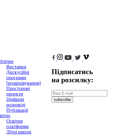
блічне
Виставки
Підписатись
Дискусійні
програми
на розсилку:
[розархівування]
Просторові
проекти
Цифрові
subscribe
розповіді
Публікації
вітнє
Освітня
платформа
Літні школи