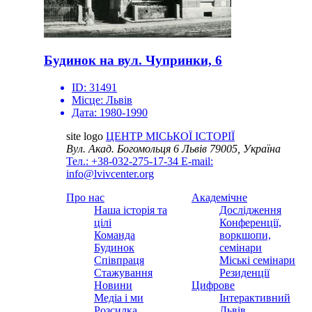
Будинок на вул. Чупринки, 6
ID:
31491
Місце:
Львів
Дата:
1980-1990
site logo
ЦЕНТР МІСЬКОЇ ІСТОРІЇ
Вул. Акад. Богомольця 6
Львів 79005, Україна
Тел.: +38-032-275-17-34
E-mail:
info@lvivcenter.org
Про нас
Академічне
Наша історія та
Дослідження
цілі
Конференції,
Команда
воркшопи,
Будинок
семінари
Співпраця
Міські семінари
Стажування
Резиденції
Новини
Цифрове
Медіа і ми
Інтерактивний
Розсилка
Львів