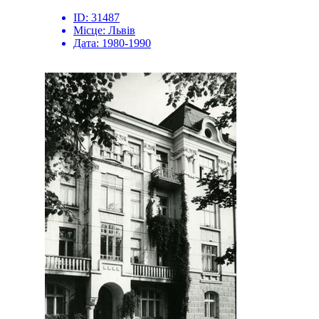
ID:
31487
Місце:
Львів
Дата:
1980-1990