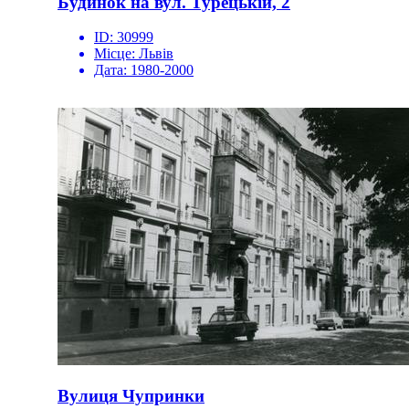
Будинок на вул. Турецькій, 2
ID:
30999
Місце:
Львів
Дата:
1980-2000
Вулиця Чупринки