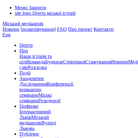
Меню
Закрити
site logo
Центр міської історії
Міський медіаархів
Новини
[розархівування]
FAQ
Про проект
Контакти
Eng
Центр
Про
Наша історія та
цілі
Команда
Будинок
Співпраця
Стажування
Новини
Меді
і ми
Розсилка
Події
Академічне
Дослідження
Конференції,
воркшопи,
семінари
Міські
семінари
Резиденції
Цифрове
Інтерактивний
Львів
Міський
медіаархів
Вулиці
Львова
Публічне