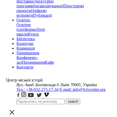
Виставки
Дискусійні
програми
[розархівування]
Просторові
проекти
Цифрові
розповіді
Публікації
Освітнє
Освітня
платформа
Літні
школи
Курси
Бібліотека
Календар
Крамниця
Приміщення
Конференц-
зал
Проживання
Кафе
Контакти
Центр міської історії
Вул. Акад. Богомольця 6
Львів 79005, Україна
Тел.: +38-032-275-17-34
E-mail: info@lvivcenter.org
search