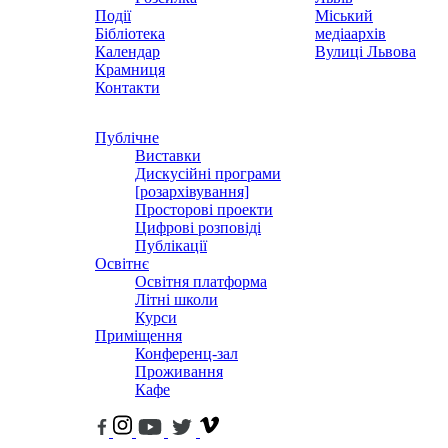
Події
Міський
Бібліотека
медіаархів
Календар
Вулиці Львова
Крамниця
Контакти
Публічне
Виставки
Дискусійні програми
[розархівування]
Просторові проекти
Цифрові розповіді
Публікації
Освітнє
Освітня платформа
Літні школи
Курси
Приміщення
Конференц-зал
Проживання
Кафе