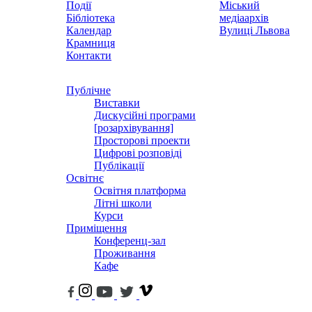
Події
Міський
Бібліотека
медіаархів
Календар
Вулиці Львова
Крамниця
Контакти
Публічне
Виставки
Дискусійні програми
[розархівування]
Просторові проекти
Цифрові розповіді
Публікації
Освітнє
Освітня платформа
Літні школи
Курси
Приміщення
Конференц-зал
Проживання
Кафе