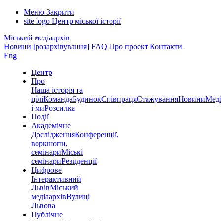
Меню
Закрити
site logo
Центр міської історії
Міський медіаархів
Новини
[розархівування]
FAQ
Про проект
Контакти
Eng
Центр
Про
Наша історія та
цілі
Команда
Будинок
Співпраця
Стажування
Новини
Меді
і ми
Розсилка
Події
Академічне
Дослідження
Конференції,
воркшопи,
семінари
Міські
семінари
Резиденції
Цифрове
Інтерактивний
Львів
Міський
медіаархів
Вулиці
Львова
Публічне