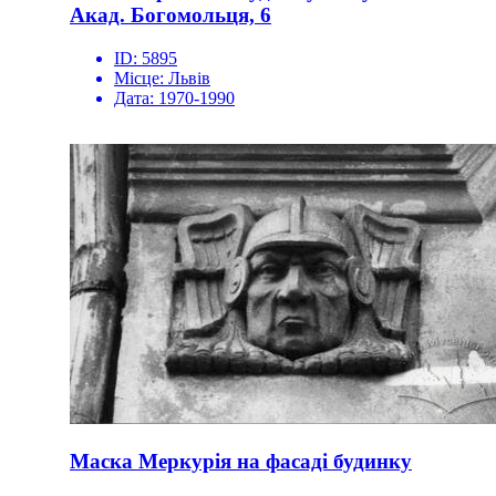
Акад. Богомольця, 6
ID:
5895
Місце:
Львів
Дата:
1970-1990
Маска Меркурія на фасаді будинку