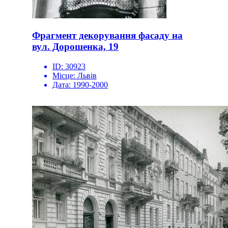
Фрагмент декорування фасаду на
вул. Дорошенка, 19
ID:
30923
Місце:
Львів
Дата:
1990-2000