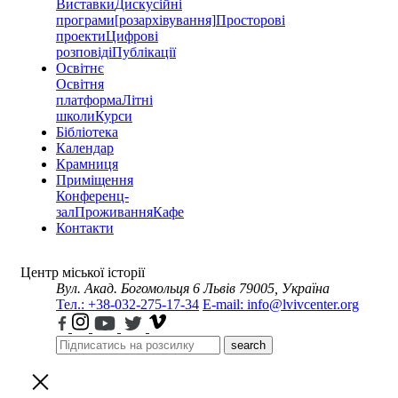
Виставки
Дискусійні
програми
[розархівування]
Просторові
проекти
Цифрові
розповіді
Публікації
Освітнє
Освітня
платформа
Літні
школи
Курси
Бібліотека
Календар
Крамниця
Приміщення
Конференц-
зал
Проживання
Кафе
Контакти
Центр міської історії
Вул. Акад. Богомольця 6
Львів 79005, Україна
Тел.: +38-032-275-17-34
E-mail: info@lvivcenter.org
search