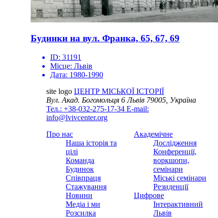
Будинки на вул. Франка, 65, 67, 69
ID:
31191
Місце:
Львів
Дата:
1980-1990
site logo
ЦЕНТР МІСЬКОЇ ІСТОРІЇ
Вул. Акад. Богомольця 6
Львів 79005, Україна
Тел.: +38-032-275-17-34
E-mail:
info@lvivcenter.org
Про нас
Академічне
Наша історія та
Дослідження
цілі
Конференції,
Команда
воркшопи,
Будинок
семінари
Співпраця
Міські семінари
Стажування
Резиденції
Новини
Цифрове
Медіа і ми
Інтерактивний
Розсилка
Львів