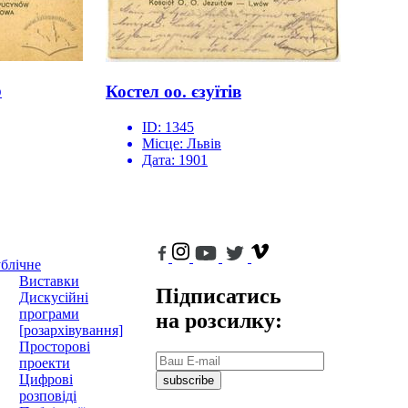
р
Костел оо. єзуїтів
ID:
1345
Місце:
Львів
Дата:
1901
блічне
Виставки
Підписатись
Дискусійні
програми
на розсилку:
[розархівування]
Просторові
проекти
Цифрові
subscribe
розповіді