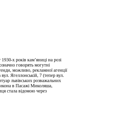
1930-х років кам’яниці на розі
тозначно говорять могутні
стенди, можливо, рекламної агенції
вул. Ягеллонській, 7 (тепер вул.
ртуар львівських розважальних
тикона в Пасажі Миколяша,
иця стала відомою через