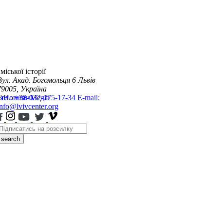
міської історії
Вул. Акад. Богомольця 6
Львів
79005, Україна
я
Тел.: +38-032-275-17-34
Новини
Медіа
E-mail:
info@lvivcenter.org
search