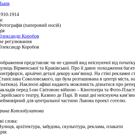
Львів
1910-1914
а:
Фотографія (паперовий носій)
ія
Олександр Коробов
ве регулювання
Олександр Коробов
Зображення представляє чи не єдиний вид неіснуючої від початку 
вулиць Вірменської та Краківської. Про її давнє походження бага
контрфорси, архаїчні деталі декору кам’яниці. На стіні рекламні 
Станіслава Соколовського, що була розташована в центрі міста, на 
Гнатюка). Наклеєні афіші надають можливість дізнатися про репе
закладів перед І-ою Світовою війною – Кінотеатра та Фото-Плас
Єврейського театру, Казино де Парі. В наші дні неіснуюча кам’ян
неймовірний для центральної частини Львова проект готелю.
Ірина Котлобулатова
і слова:
Вулиця, архітектура, забудова, скульптура, реклама, плакати
рія: