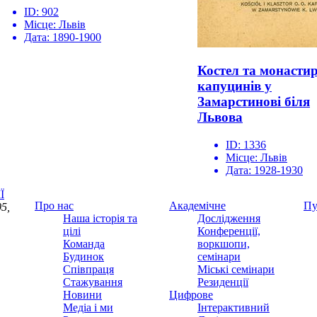
ID:
902
Місце:
Львів
Дата:
1890-1900
Костел та монасти
капуцинів у
Замарстинові біля
Львова
ID:
1336
Місце:
Львів
Дата:
1928-1930
Ї
Про нас
Академічне
Пу
5,
Наша історія та
Дослідження
цілі
Конференції,
Команда
воркшопи,
Будинок
семінари
Співпраця
Міські семінари
Стажування
Резиденції
Новини
Цифрове
Медіа і ми
Інтерактивний