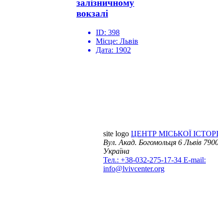
залізничному
вокзалі
ID:
398
Місце:
Львів
Дата:
1902
site logo
ЦЕНТР МІСЬКОЇ ІСТОРІ
Вул. Акад. Богомольця 6
Львів 7900
Україна
Тел.: +38-032-275-17-34
E-mail:
info@lvivcenter.org