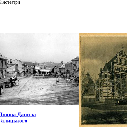
Кінотеатри
Площа Данила
Галицького