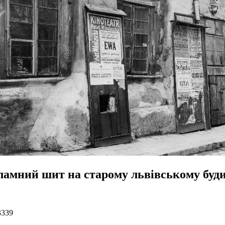
ламний шит на старому львівському буд
3339