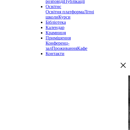
розповіді
Публікації
Освітнє
Освітня платформа
Літні
школи
Курси
Бібліотека
Календар
Крамниця
Приміщення
Конференц-
зал
Проживання
Кафе
Контакти