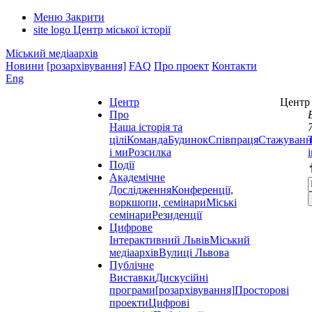
Меню
Закрити
site logo
Центр міської історії
Міський медіаархів
Новини
[розархівування]
FAQ
Про проект
Контакти
Eng
Центр
Центр 
Про
Наша історія та
цілі
Команда
Будинок
Співпраця
Стажуванн
і ми
Розсилка
Події
Академічне
Дослідження
Конференції,
воркшопи, семінари
Міські
семінари
Резиденції
Цифрове
Інтерактивний Львів
Міський
медіаархів
Вулиці Львова
Публічне
Виставки
Дискусійні
програми
[розархівування]
Просторові
проекти
Цифрові