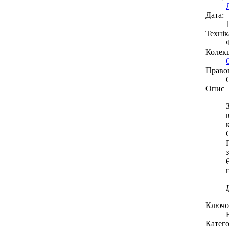
Дата:
Технік
Колекц
Право
Опис
Ключов
Катего