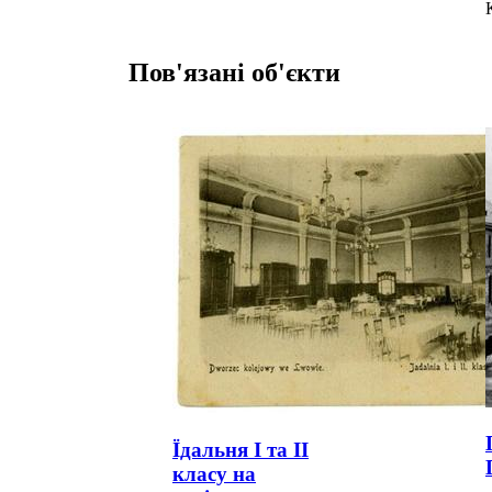
Пов'язані об'єкти
Їдальня І та ІІ
класу на