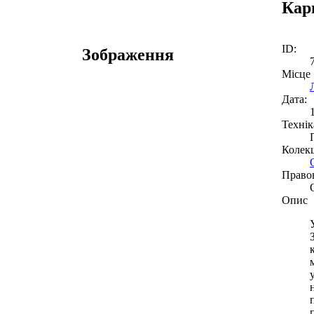
Кар
ID:
Зображення
Місце
Дата:
Технік
Колекц
Право
Опис