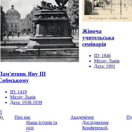
Жіноча
учительська
семінарія
ID:
1846
Місце:
Львів
Дата:
1901
Пам'ятник Яну ІІІ
Собеському
ID:
1419
Місце:
Львів
Дата:
1938-1939
Ї
Про нас
Академічне
Пу
5,
Наша історія та
Дослідження
цілі
Конференції,