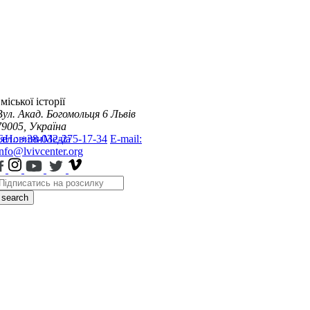
міської історії
Вул. Акад. Богомольця 6
Львів
79005, Україна
я
Тел.: +38-032-275-17-34
Новини
Медіа
E-mail:
info@lvivcenter.org
search