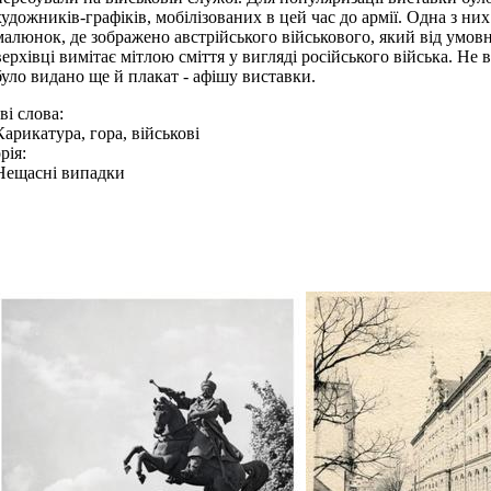
художників-графіків, мобілізованих в цей час до армії. Одна з н
малюнок, де зображено австрійського військового, який від умов
верхівці вимітає мітлою сміття у вигляді російського війська. Н
було видано ще й плакат - афішу виставки.
і слова:
Карикатура, гора, військові
рія:
Нещасні випадки