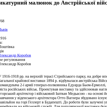
икатурний малюнок до Австрійської вій
768
Львів
1916
а:
Поштівка
ія
Олександр Коробов
ве регулювання
Олександр Коробов
У 1916-1918 рр. на верхній терасі Стрийського парку, на добре вп
Загальної крайової виставки 1894 р. відбувалася австрійська Війсь
командувача 2-ї армії генерал-полковника Едуарда Бьом-Ермоллі, б
міста російських військ. Проектував виставку та здійснював нагл
угорський архітектор і військовий Іштван Медьасою - на основі 
навчання у віденського архітектора Отто Вагнера збудовано існ
павільйон на горі Геллерт в Будапешті. До роботи були залучені уг
перебували на військовій службі. Для популяризації виставки бу