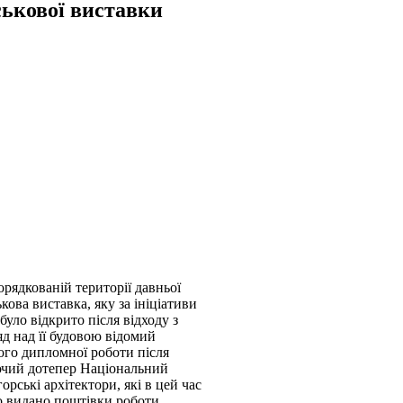
ськової виставки
орядкованій території давньої
кова виставка, яку за ініціативи
уло відкрито після відходу з
яд над її будовою відомий
його дипломної роботи після
уючий дотепер Національний
орські архітектори, які в цей час
ло видано поштівки роботи