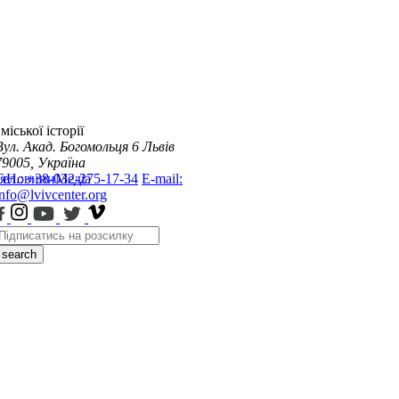
міської історії
Вул. Акад. Богомольця 6
Львів
79005, Україна
я
Тел.: +38-032-275-17-34
Новини
Медіа
E-mail:
info@lvivcenter.org
search