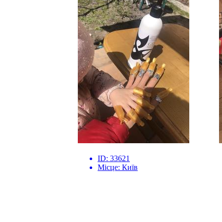
ID:
33621
Місце:
Київ