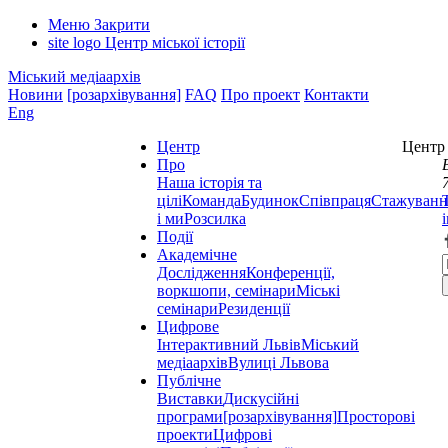
Меню
Закрити
site logo
Центр міської історії
Міський медіаархів
Новини
[розархівування]
FAQ
Про проект
Контакти
Eng
Центр
Центр 
Про
Наша історія та
цілі
Команда
Будинок
Співпраця
Стажуванн
і ми
Розсилка
Події
Академічне
Дослідження
Конференції,
воркшопи, семінари
Міські
семінари
Резиденції
Цифрове
Інтерактивний Львів
Міський
медіаархів
Вулиці Львова
Публічне
Виставки
Дискусійні
програми
[розархівування]
Просторові
проекти
Цифрові