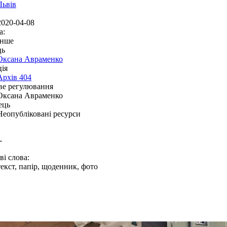
Львів
2020-04-08
а:
Інше
ць
Оксана Авраменко
ія
Архів 404
ве регулювання
Оксана Авраменко
ець
Неопубліковані ресурси
-
і слова:
текст, папір, щоденник, фото