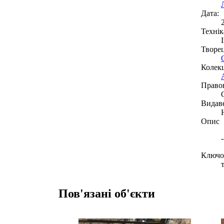
Дата:
Технік
Творе
Колекц
Право
Видав
Опис
-
Ключов
Пов'язані об'єкти