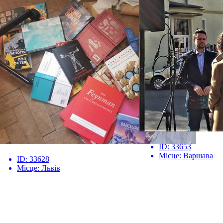
ID:
33653
Місце:
Варшава
ID:
33628
Місце:
Львів