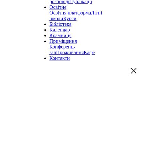
розповіді
Публікації
Освітнє
Освітня платформа
Літні
школи
Курси
Бібліотека
Календар
Крамниця
Приміщення
Конференц-
зал
Проживання
Кафе
Контакти