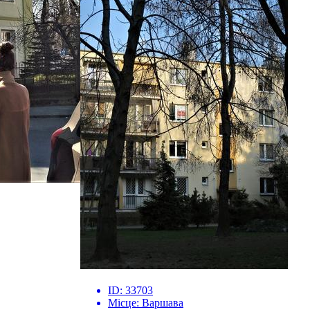
ID:
33703
Місце:
Варшава