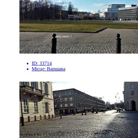
ID:
33714
Місце:
Варшава