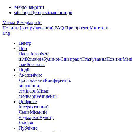
Меню
Закрити
site logo
Центр міської історії
Міський медіаархів
Новини
[розархівування]
FAQ
Про проект
Контакти
Eng
Центр
Про
Наша історія та
цілі
Команда
Будинок
Співпраця
Стажування
Новини
Меді
і ми
Розсилка
Події
Академічне
Дослідження
Конференції,
воркшопи,
семінари
Міські
семінари
Резиденції
Цифрове
Інтерактивний
Львів
Міський
медіаархів
Вулиці
Львова
Публічне