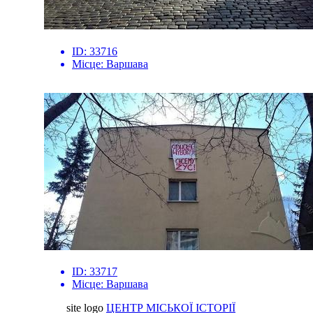
ID:
33716
Місце:
Варшава
ID:
33717
Місце:
Варшава
site logo
ЦЕНТР МІСЬКОЇ ІСТОРІЇ