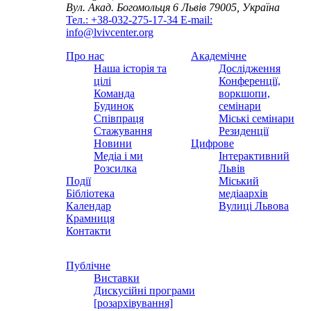
Вул. Акад. Богомольця 6
Львів 79005, Україна
Тел.: +38-032-275-17-34
E-mail:
info@lvivcenter.org
Про нас
Академічне
Наша історія та
Дослідження
цілі
Конференції,
Команда
воркшопи,
Будинок
семінари
Співпраця
Міські семінари
Стажування
Резиденції
Новини
Цифрове
Медіа і ми
Інтерактивний
Розсилка
Львів
Події
Міський
Бібліотека
медіаархів
Календар
Вулиці Львова
Крамниця
Контакти
Публічне
Виставки
Дискусійні програми
[розархівування]