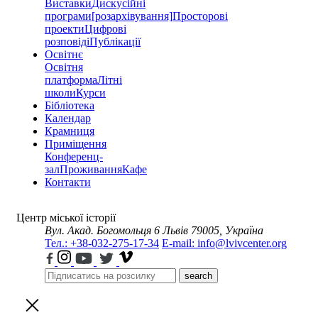
Виставки
Дискусійні
програми
[розархівування]
Просторові
проекти
Цифрові
розповіді
Публікації
Освітнє
Освітня
платформа
Літні
школи
Курси
Бібліотека
Календар
Крамниця
Приміщення
Конференц-
зал
Проживання
Кафе
Контакти
Центр міської історії
Вул. Акад. Богомольця 6
Львів 79005, Україна
Тел.: +38-032-275-17-34
E-mail: info@lvivcenter.org
search