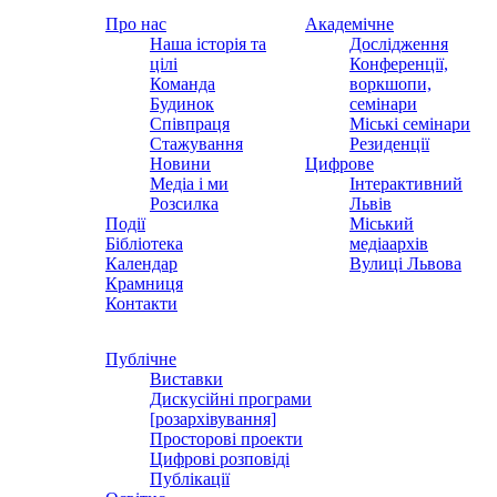
Про нас
Академічне
Наша історія та
Дослідження
цілі
Конференції,
Команда
воркшопи,
Будинок
семінари
Співпраця
Міські семінари
Стажування
Резиденції
Новини
Цифрове
Медіа і ми
Інтерактивний
Розсилка
Львів
Події
Міський
Бібліотека
медіаархів
Календар
Вулиці Львова
Крамниця
Контакти
Публічне
Виставки
Дискусійні програми
[розархівування]
Просторові проекти
Цифрові розповіді
Публікації