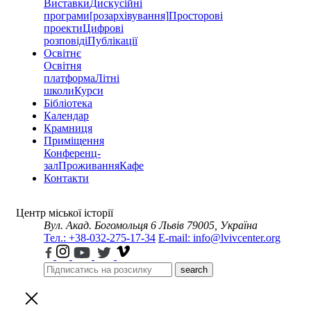
Виставки
Дискусійні
програми
[розархівування]
Просторові
проекти
Цифрові
розповіді
Публікації
Освітнє
Освітня
платформа
Літні
школи
Курси
Бібліотека
Календар
Крамниця
Приміщення
Конференц-
зал
Проживання
Кафе
Контакти
Центр міської історії
Вул. Акад. Богомольця 6
Львів 79005, Україна
Тел.: +38-032-275-17-34
E-mail: info@lvivcenter.org
search