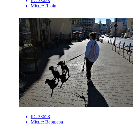
ID:
33628
Місце:
Львів
ID:
33658
Місце:
Варшава