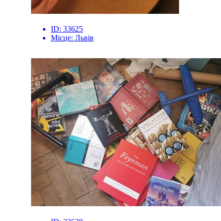
ID:
33625
Місце:
Львів