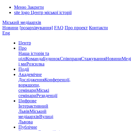
Меню
Закрити
site logo
Центр міської історії
Міський медіаархів
Новини
[розархівування]
FAQ
Про проект
Контакти
Eng
Центр
Про
Наша історія та
цілі
Команда
Будинок
Співпраця
Стажування
Новини
Меді
і ми
Розсилка
Події
Академічне
Дослідження
Конференції,
воркшопи,
семінари
Міські
семінари
Резиденції
Цифрове
Інтерактивний
Львів
Міський
медіаархів
Вулиці
Львова
Публічне