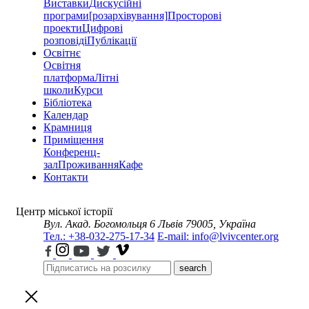
Виставки
Дискусійні
програми
[розархівування]
Просторові
проекти
Цифрові
розповіді
Публікації
Освітнє
Освітня
платформа
Літні
школи
Курси
Бібліотека
Календар
Крамниця
Приміщення
Конференц-
зал
Проживання
Кафе
Контакти
Центр міської історії
Вул. Акад. Богомольця 6
Львів 79005, Україна
Тел.: +38-032-275-17-34
E-mail: info@lvivcenter.org
search