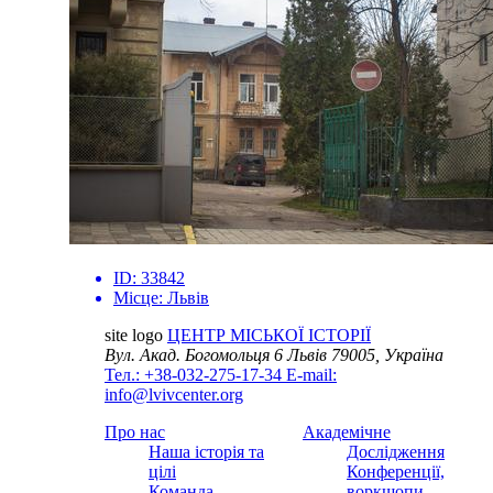
ID:
33842
Місце:
Львів
site logo
ЦЕНТР МІСЬКОЇ ІСТОРІЇ
Вул. Акад. Богомольця 6
Львів 79005, Україна
Тел.: +38-032-275-17-34
E-mail:
info@lvivcenter.org
Про нас
Академічне
Наша історія та
Дослідження
цілі
Конференції,
Команда
воркшопи,