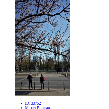
ID:
33752
Місце:
Варшава