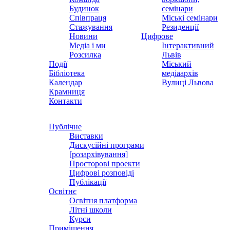
Будинок
семінари
Співпраця
Міські семінари
Стажування
Резиденції
Новини
Цифрове
Медіа і ми
Інтерактивний
Розсилка
Львів
Події
Міський
Бібліотека
медіаархів
Календар
Вулиці Львова
Крамниця
Контакти
Публічне
Виставки
Дискусійні програми
[розархівування]
Просторові проекти
Цифрові розповіді
Публікації
Освітнє
Освітня платформа
Літні школи
Курси
Приміщення