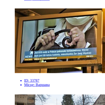
ID:
33787
Місце:
Варшава