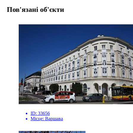
Пов'язані об'єкти
ID:
33656
Місце:
Варшава