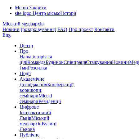
Меню
Закрити
site logo
Центр міської історії
Міський медіаархів
Новини
[розархівування]
FAQ
Про проект
Контакти
Eng
Центр
Про
Наша історія та
цілі
Команда
Будинок
Співпраця
Стажування
Новини
Меді
і ми
Розсилка
Події
Академічне
Дослідження
Конференції,
воркшопи,
семінари
Міські
семінари
Резиденції
Цифрове
Інтерактивний
Львів
Міський
медіаархів
Вулиці
Львова
Публічне