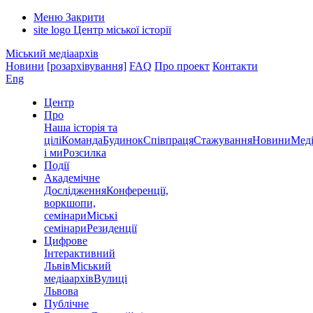
Меню
Закрити
site logo
Центр міської історії
Міський медіаархів
Новини
[розархівування]
FAQ
Про проект
Контакти
Eng
Центр
Про
Наша історія та
цілі
Команда
Будинок
Співпраця
Стажування
Новини
Меді
і ми
Розсилка
Події
Академічне
Дослідження
Конференції,
воркшопи,
семінари
Міські
семінари
Резиденції
Цифрове
Інтерактивний
Львів
Міський
медіаархів
Вулиці
Львова
Публічне