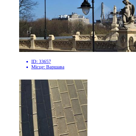
ID:
33657
Місце:
Варшава