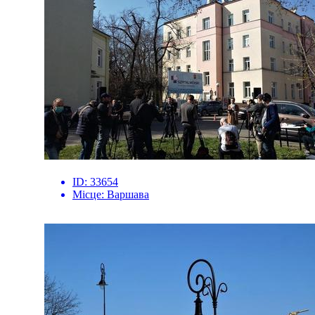
ID:
33654
Місце:
Варшава