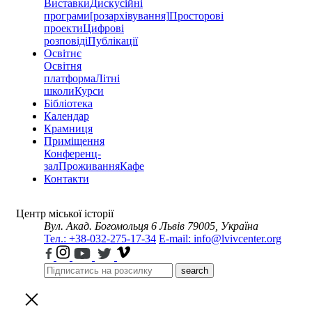
Виставки
Дискусійні
програми
[розархівування]
Просторові
проекти
Цифрові
розповіді
Публікації
Освітнє
Освітня
платформа
Літні
школи
Курси
Бібліотека
Календар
Крамниця
Приміщення
Конференц-
зал
Проживання
Кафе
Контакти
Центр міської історії
Вул. Акад. Богомольця 6
Львів 79005, Україна
Тел.: +38-032-275-17-34
E-mail: info@lvivcenter.org
search