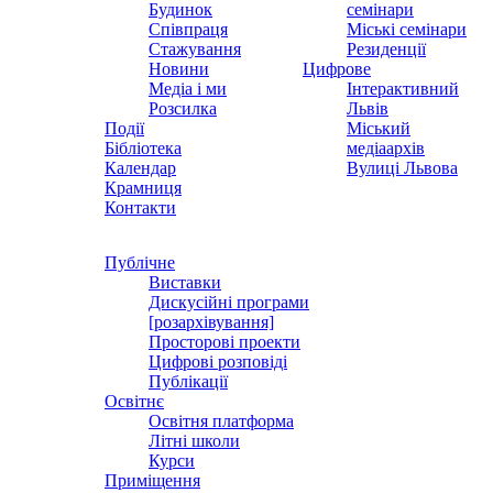
Будинок
семінари
Співпраця
Міські семінари
Стажування
Резиденції
Новини
Цифрове
Медіа і ми
Інтерактивний
Розсилка
Львів
Події
Міський
Бібліотека
медіаархів
Календар
Вулиці Львова
Крамниця
Контакти
Публічне
Виставки
Дискусійні програми
[розархівування]
Просторові проекти
Цифрові розповіді
Публікації
Освітнє
Освітня платформа
Літні школи
Курси
Приміщення