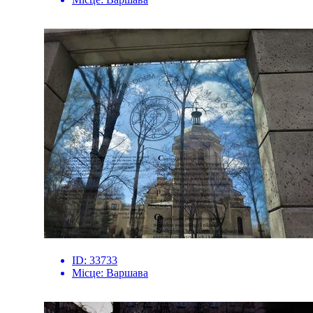
ID:
33733
Місце:
Варшава