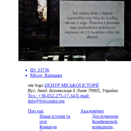
ID:
33736
Місце:
Варшава
site logo
ЦЕНТР МІСЬКОЇ ІСТОРІЇ
Вул. Акад. Богомольця 6
Львів 79005, Україна
Тел.: +38-032-275-17-34
E-mail:
info@lvivcenter.org
Про нас
Академічне
Наша історія та
Дослідження
цілі
Конференції,
Команда
воркшопи,