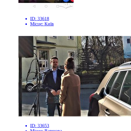
ID:
33618
Місце:
Київ
ID:
33653
Місце:
Варшава