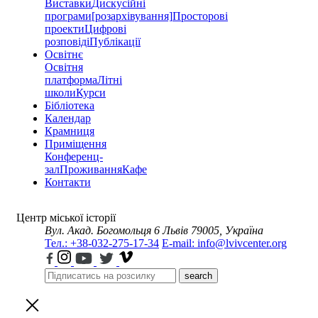
Виставки
Дискусійні
програми
[розархівування]
Просторові
проекти
Цифрові
розповіді
Публікації
Освітнє
Освітня
платформа
Літні
школи
Курси
Бібліотека
Календар
Крамниця
Приміщення
Конференц-
зал
Проживання
Кафе
Контакти
Центр міської історії
Вул. Акад. Богомольця 6
Львів 79005, Україна
Тел.: +38-032-275-17-34
E-mail: info@lvivcenter.org
search