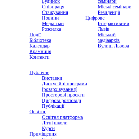
Будинок
семінари
Співпраця
Міські семінари
Стажування
Резиденції
Новини
Цифрове
Медіа і ми
Інтерактивний
Розсилка
Львів
Події
Міський
Бібліотека
медіаархів
Календар
Вулиці Львова
Крамниця
Контакти
Публічне
Виставки
Дискусійні програми
[розархівування]
Просторові проекти
Цифрові розповіді
Публікації
Освітнє
Освітня платформа
Літні школи
Курси
Приміщення