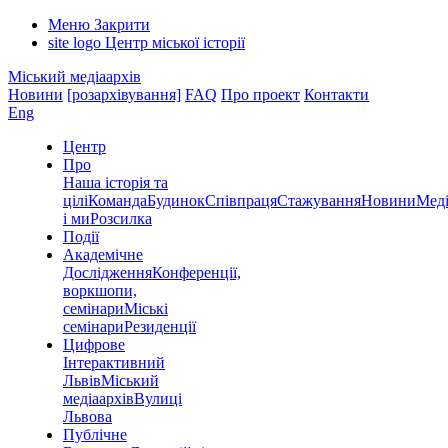
Меню
Закрити
site logo
Центр міської історії
Міський медіаархів
Новини
[розархівування]
FAQ
Про проект
Контакти
Eng
Центр
Про
Наша історія та
цілі
Команда
Будинок
Співпраця
Стажування
Новини
Меді
і ми
Розсилка
Події
Академічне
Дослідження
Конференції,
воркшопи,
семінари
Міські
семінари
Резиденції
Цифрове
Інтерактивний
Львів
Міський
медіаархів
Вулиці
Львова
Публічне