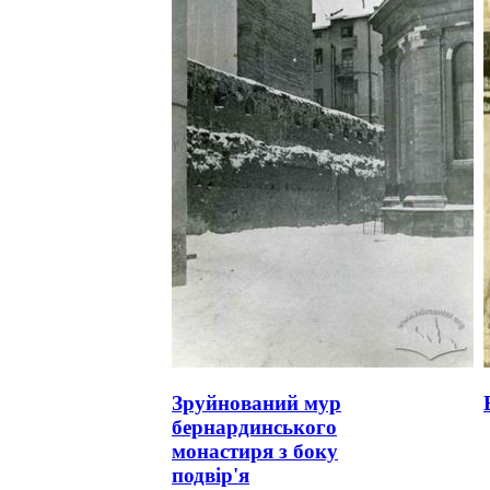
Зруйнований мур
бернардинського
монастиря з боку
подвір'я