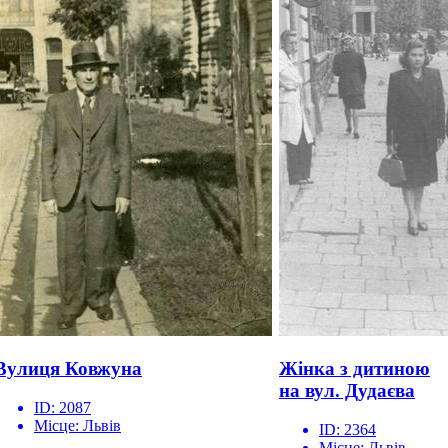
Вулиця Ковжуна
Жінка з дитиною
на вул. Дудаєва
ID:
2087
Місце:
Львів
ID:
2364
Місце:
Львів