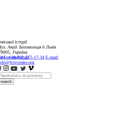
міської історії
Вул. Акад. Богомольця 6
Львів
79005, Україна
я
Тел.: +38-032-275-17-34
Новини
Медіа
E-mail:
info@lvivcenter.org
search