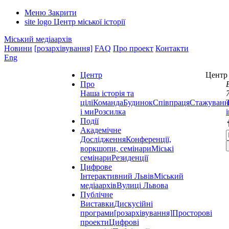
Меню
Закрити
site logo
Центр міської історії
Міський медіаархів
Новини
[розархівування]
FAQ
Про проект
Контакти
Eng
Центр
Центр 
Про
Наша історія та
цілі
Команда
Будинок
Співпраця
Стажуванн
і ми
Розсилка
Події
Академічне
Дослідження
Конференції,
воркшопи, семінари
Міські
семінари
Резиденції
Цифрове
Інтерактивний Львів
Міський
медіаархів
Вулиці Львова
Публічне
Виставки
Дискусійні
програми
[розархівування]
Просторові
проекти
Цифрові