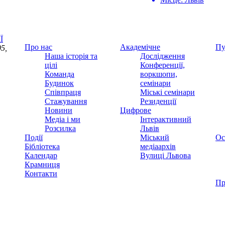
Ї
Про нас
Академічне
Пу
5,
Наша історія та
Дослідження
цілі
Конференції,
Команда
воркшопи,
Будинок
семінари
Співпраця
Міські семінари
Стажування
Резиденції
Новини
Цифрове
Медіа і ми
Інтерактивний
Розсилка
Львів
Події
Міський
Ос
Бібліотека
медіаархів
Календар
Вулиці Львова
Крамниця
Контакти
Пр