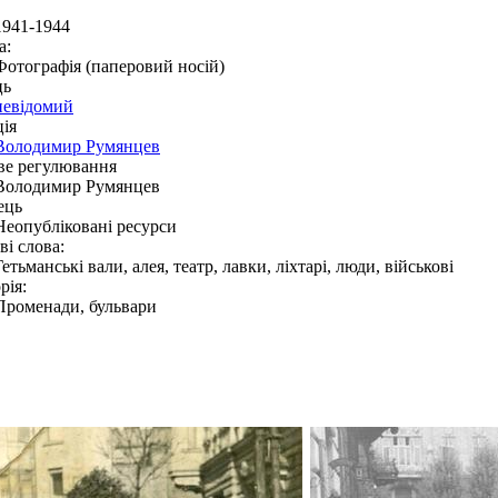
1941-1944
а:
Фотографія (паперовий носій)
ць
невідомий
ія
Володимир Румянцев
ве регулювання
Володимир Румянцев
ець
Неопубліковані ресурси
і слова:
Гетьманські вали, алея, театр, лавки, ліхтарі, люди, військові
рія:
Променади, бульвари