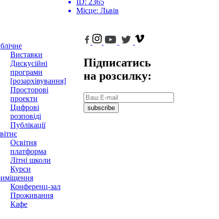
ID:
2365
Місце:
Львів
блічне
Виставки
Підписатись
Дискусійні
програми
на розсилку:
[розархівування]
Просторові
проекти
Цифрові
subscribe
розповіді
Публікації
вітнє
Освітня
платформа
Літні школи
Курси
иміщення
Конференц-зал
Проживання
Кафе