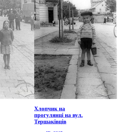
Хлопчик на
прогулянці на вул.
Тершаківців