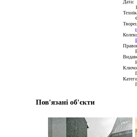
Дата:
Технік
Творе
Колекц
Право
Видав
Ключов
Катего
Пов'язані об'єкти