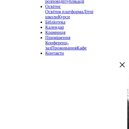
розповіді
Публікації
Освітнє
Освітня платформа
Літні
школи
Курси
Бібліотека
Календар
Крамниця
Приміщення
Конференц-
зал
Проживання
Кафе
Контакти