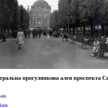
тральна прогулянкова алея проспекта С
3486
Львів