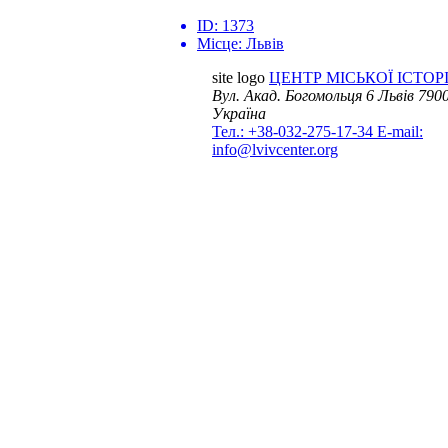
ID:
1373
Місце:
Львів
site logo
ЦЕНТР МІСЬКОЇ ІСТОРІ
Вул. Акад. Богомольця 6
Львів 7900
Україна
Тел.: +38-032-275-17-34
E-mail:
info@lvivcenter.org