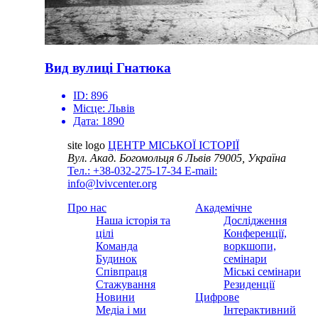
Вид вулиці Гнатюка
ID:
896
Місце:
Львів
Дата:
1890
site logo
ЦЕНТР МІСЬКОЇ ІСТОРІЇ
Вул. Акад. Богомольця 6
Львів 79005, Україна
Тел.: +38-032-275-17-34
E-mail:
info@lvivcenter.org
Про нас
Академічне
Наша історія та
Дослідження
цілі
Конференції,
Команда
воркшопи,
Будинок
семінари
Співпраця
Міські семінари
Стажування
Резиденції
Новини
Цифрове
Медіа і ми
Інтерактивний