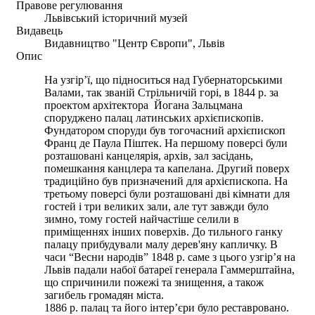
Правове регулювання
Львівський історичний музей
Видавець
Видавництво "Центр Європи", Львів
Опис
На узгір’ї, що підноситься над Губернаторськими
Валами, так званій Стрільничій горі, в 1844 р. за
проектом архітектора Йогана Зальцмана
споруджено палац латинських архієпископів.
Фундатором споруди був тогочасний архієпископ
Франц де Паула Піштек. На першому поверсі були
розташовані канцелярія, архів, зал засідань,
помешкання канцлера та капелана. Другий поверх
традиційно був призначений для архієпископа. На
третьому поверсі були розташовані дві кімнати для
гостей і три великих зали, але тут завжди було
зимно, тому гостей найчастіше селили в
приміщеннях інших поверхів. До тильного ганку
палацу прибудували малу дерев'яну капличку. В
часи “Весни народів” 1848 р. саме з цього узгір’я на
Львів падали набої батареї генерала Гаммерштайна,
що спричинили пожежі та знищення, а також
загибель громадян міста.
1886 р. палац та його інтер’єри було реставровано.