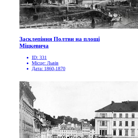
Засклепіння Полтви на площі
Міцкевича
ID:
331
Місце:
Львів
Дата:
1860-1870