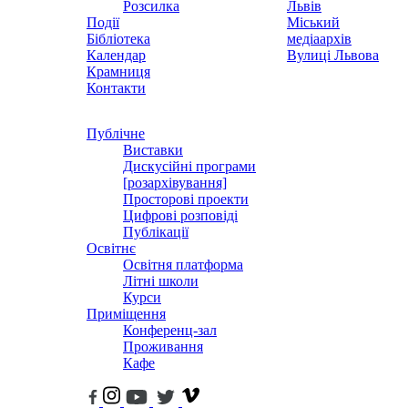
Розсилка
Львів
Події
Міський
Бібліотека
медіаархів
Календар
Вулиці Львова
Крамниця
Контакти
Публічне
Виставки
Дискусійні програми
[розархівування]
Просторові проекти
Цифрові розповіді
Публікації
Освітнє
Освітня платформа
Літні школи
Курси
Приміщення
Конференц-зал
Проживання
Кафе