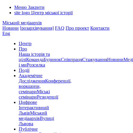
Меню
Закрити
site logo
Центр міської історії
Міський медіаархів
Новини
[розархівування]
FAQ
Про проект
Контакти
Eng
Центр
Про
Наша історія та
цілі
Команда
Будинок
Співпраця
Стажування
Новини
Меді
і ми
Розсилка
Події
Академічне
Дослідження
Конференції,
воркшопи,
семінари
Міські
семінари
Резиденції
Цифрове
Інтерактивний
Львів
Міський
медіаархів
Вулиці
Львова
Публічне