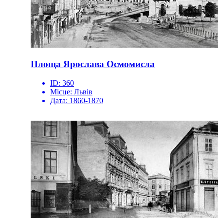
Площа Ярослава Осмомисла
ID:
360
Місце:
Львів
Дата:
1860-1870