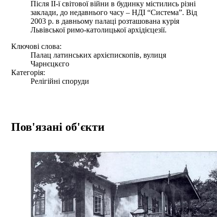
Після ІІ-ї світової війни в будинку містились різні
заклади, до недавнього часу – НДІ “Система”. Від
2003 р. в давньому палаці розташована курія
Львівської римо-католицької архідієцезії.
Ключові слова:
Палац латинських архієпископів, вулиця
Чарнєцкєго
Категорія:
Релігійні споруди
Пов'язані об'єкти