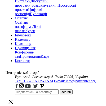
Виставки
Дискусійні
програми
[розархівування]
Просторові
проекти
Цифрові
розповіді
Публікації
Освітнє
Освітня
платформа
Літні
школи
Курси
Бібліотека
Календар
Крамниця
Приміщення
Конференц-
зал
Проживання
Кафе
Контакти
Центр міської історії
Вул. Акад. Богомольця 6
Львів 79005, Україна
Тел.: +38-032-275-17-34
E-mail: info@lvivcenter.org
search