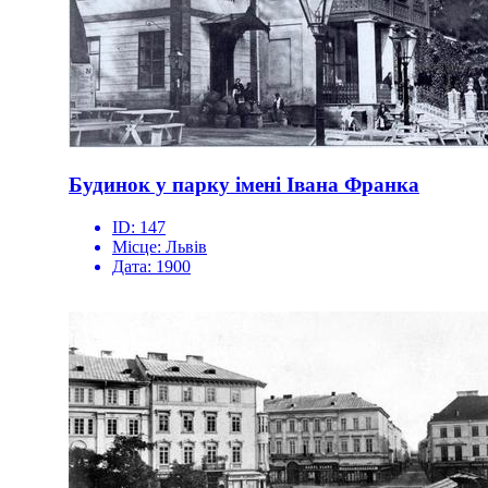
Будинок у парку імені Івана Франка
ID:
147
Місце:
Львів
Дата:
1900