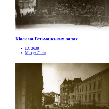
Кіоск на Гетьманських валах
ID:
3638
Місце:
Львів