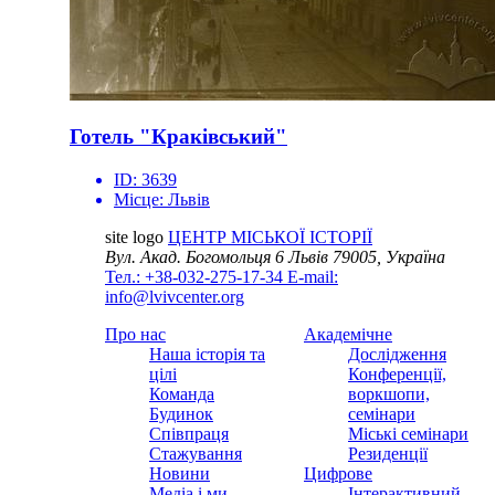
Готель "Краківський"
ID:
3639
Місце:
Львів
site logo
ЦЕНТР МІСЬКОЇ ІСТОРІЇ
Вул. Акад. Богомольця 6
Львів 79005, Україна
Тел.: +38-032-275-17-34
E-mail:
info@lvivcenter.org
Про нас
Академічне
Наша історія та
Дослідження
цілі
Конференції,
Команда
воркшопи,
Будинок
семінари
Співпраця
Міські семінари
Стажування
Резиденції
Новини
Цифрове
Медіа і ми
Інтерактивний