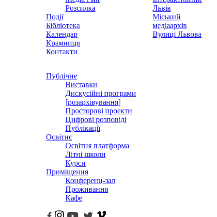
Розсилка
Львів
Події
Міський
Бібліотека
медіаархів
Календар
Вулиці Львова
Крамниця
Контакти
Публічне
Виставки
Дискусійні програми
[розархівування]
Просторові проекти
Цифрові розповіді
Публікації
Освітнє
Освітня платформа
Літні школи
Курси
Приміщення
Конференц-зал
Проживання
Кафе