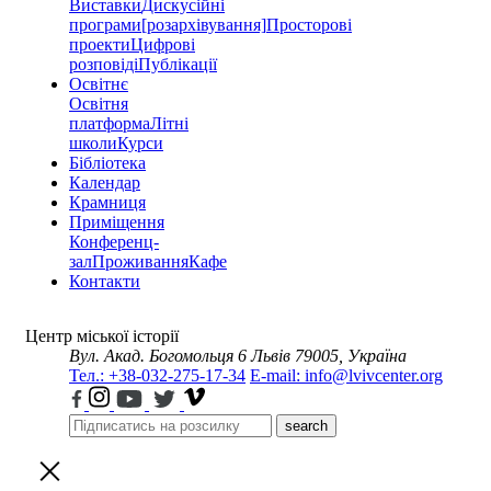
Виставки
Дискусійні
програми
[розархівування]
Просторові
проекти
Цифрові
розповіді
Публікації
Освітнє
Освітня
платформа
Літні
школи
Курси
Бібліотека
Календар
Крамниця
Приміщення
Конференц-
зал
Проживання
Кафе
Контакти
Центр міської історії
Вул. Акад. Богомольця 6
Львів 79005, Україна
Тел.: +38-032-275-17-34
E-mail: info@lvivcenter.org
search