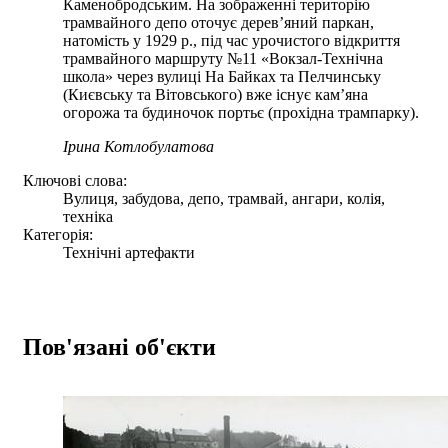
Каменобродським. На зображенні територію
трамвайного депо оточує дерев’яний паркан,
натомість у 1929 р., під час урочистого відкриття
трамвайного маршруту №11 «Вокзал-Технічна
школа» через вулиці На Байках та Пелчинську
(Києвську та Вітовського) вже існує кам’яна
огорожа та будиночок портьє (прохідна трампарку).
Ірина Котлобулатова
Ключові слова:
Вулиця, забудова, депо, трамвай, ангари, колія,
техніка
Категорія:
Технічні артефакти
Пов'язані об'єкти