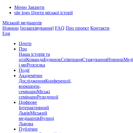
Меню
Закрити
site logo
Центр міської історії
Міський медіаархів
Новини
[розархівування]
FAQ
Про проект
Контакти
Eng
Центр
Про
Наша історія та
цілі
Команда
Будинок
Співпраця
Стажування
Новини
Меді
і ми
Розсилка
Події
Академічне
Дослідження
Конференції,
воркшопи,
семінари
Міські
семінари
Резиденції
Цифрове
Інтерактивний
Львів
Міський
медіаархів
Вулиці
Львова
Публічне