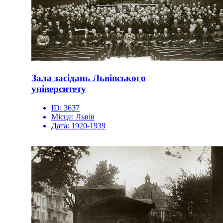
Зала засідань Львівського
університету
ID:
3637
Місце:
Львів
Дата:
1920-1939