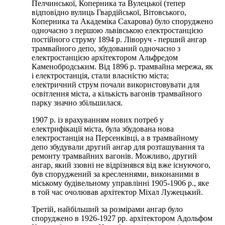
Пелчинської, Коперника та Вулецької (тепер
відповідно вулиць Гвардійської, Вітовського,
Коперника та Академіка Сахарова) було споруджено
одночасно з першою львівською електростанцією
постійного струму 1894 р. Ліворуч - перший ангар
трамвайного депо, збудований одночасно з
електростанцією архітектором Альфредом
Каменобродським. Від 1896 р. трамвайна мережа, як
і електростанція, стали власністю міста;
електричний струм почали використовувати для
освітлення міста, а кількість вагонів трамвайного
парку значно збільшилася.
1907 р. із врахуванням нових потреб у
електрифікації міста, була збудована нова
електростанція на Персенківці, а в трамвайному
депо збудували другий ангар для розташування та
ремонту трамвайних вагонів. Можливо, другий
ангар, який ззовні не відрізнявся від вже існуючого,
був споруджений за кресленнями, виконаними в
міському будівельному управлінні 1905-1906 р., яке
в той час очолював архітектор Міхал Лужецький.
Третій, найбільший за розмірами ангар було
споруджено в 1926-1927 рр. архітектором Адольфом