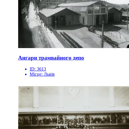
Ангари трамвайного депо
ID:
3613
Місце:
Львів