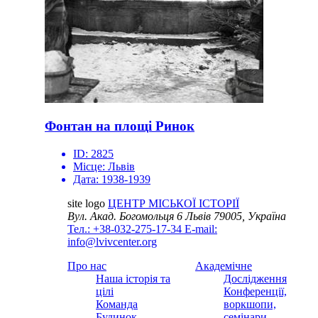
Фонтан на площі Ринок
ID:
2825
Місце:
Львів
Дата:
1938-1939
site logo
ЦЕНТР МІСЬКОЇ ІСТОРІЇ
Вул. Акад. Богомольця 6
Львів 79005, Україна
Тел.: +38-032-275-17-34
E-mail:
info@lvivcenter.org
Про нас
Академічне
Наша історія та
Дослідження
цілі
Конференції,
Команда
воркшопи,
Будинок
семінари