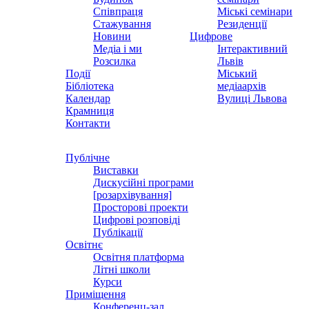
Співпраця
Міські семінари
Стажування
Резиденції
Новини
Цифрове
Медіа і ми
Інтерактивний
Розсилка
Львів
Події
Міський
Бібліотека
медіаархів
Календар
Вулиці Львова
Крамниця
Контакти
Публічне
Виставки
Дискусійні програми
[розархівування]
Просторові проекти
Цифрові розповіді
Публікації
Освітнє
Освітня платформа
Літні школи
Курси
Приміщення
Конференц-зал