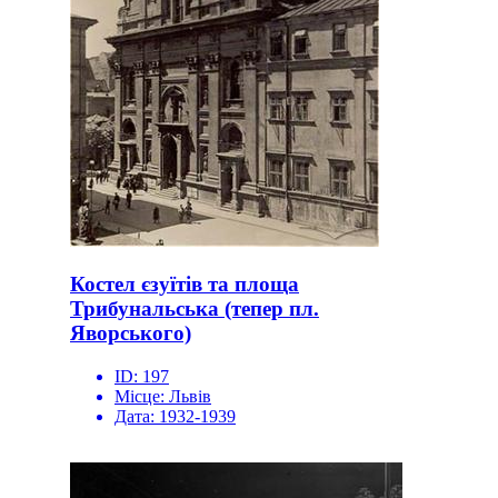
Костел єзуїтів та площа
Трибунальська (тепер пл.
Яворського)
ID:
197
Місце:
Львів
Дата:
1932-1939