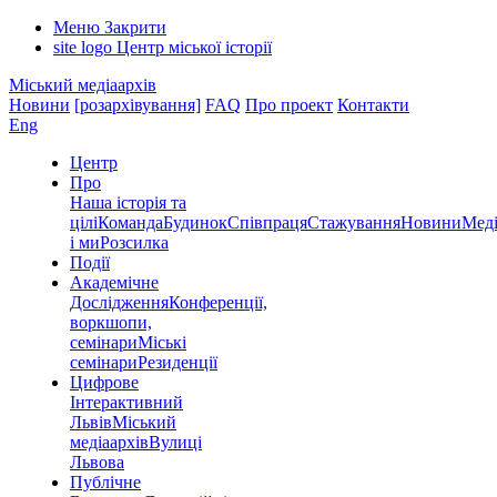
Меню
Закрити
site logo
Центр міської історії
Міський медіаархів
Новини
[розархівування]
FAQ
Про проект
Контакти
Eng
Центр
Про
Наша історія та
цілі
Команда
Будинок
Співпраця
Стажування
Новини
Меді
і ми
Розсилка
Події
Академічне
Дослідження
Конференції,
воркшопи,
семінари
Міські
семінари
Резиденції
Цифрове
Інтерактивний
Львів
Міський
медіаархів
Вулиці
Львова
Публічне