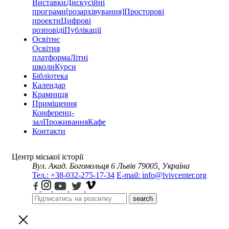
Виставки
Дискусійні
програми
[розархівування]
Просторові
проекти
Цифрові
розповіді
Публікації
Освітнє
Освітня
платформа
Літні
школи
Курси
Бібліотека
Календар
Крамниця
Приміщення
Конференц-
зал
Проживання
Кафе
Контакти
Центр міської історії
Вул. Акад. Богомольця 6
Львів 79005, Україна
Тел.: +38-032-275-17-34
E-mail: info@lvivcenter.org
search