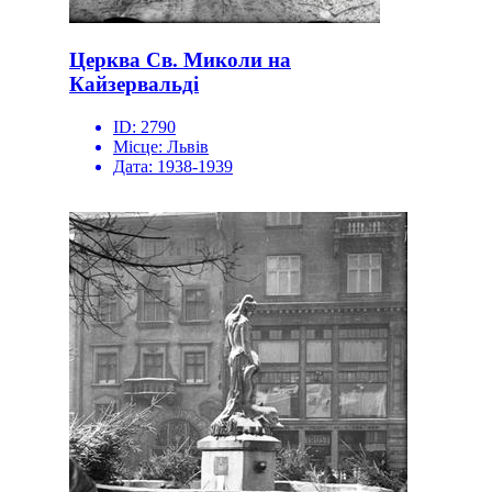
Церква Св. Миколи на
Кайзервальді
ID:
2790
Місце:
Львів
Дата:
1938-1939