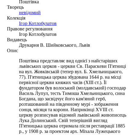
Поштівка
Творець
невідомий
Колекція
Ігор Котлобулатов
Правове регулювання
Ігор Котлобулатов
Видавець
Друкарня В. Шийковського, Львів
Опис
Поштівка представляє вид однієї з найстаріших
львівських церков - церкви Св. Параскеви П'ятниці
на вул. Жовківській (тепер вул. Б. Хмельницького,
77). П'ятницька церква збудована 1644 р. на місці
первісної церкви княжих часів (ХІІІ ст.). Її
фундатором був волоський (молдавський) господар
Василь Лупул, тесть Тимоша Хмельницького, сина
Богдана, що засвідчує його кам'яний герб,
розташований на південному мурі - зображення
сонця, місяця та корони. Наприкінці ХVІІІ ст.
церкву розписував відомий львівський живописець
Лука Долинський. Свій теперішній вигляд
П'ятницька церква отримала після реставрації 1885
р., у 1908 р. за проектом арх. Міхала Лужецького