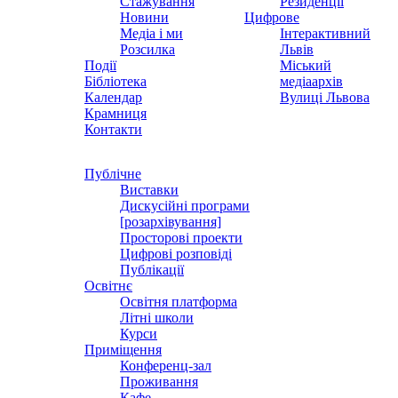
Стажування
Резиденції
Новини
Цифрове
Медіа і ми
Інтерактивний
Розсилка
Львів
Події
Міський
Бібліотека
медіаархів
Календар
Вулиці Львова
Крамниця
Контакти
Публічне
Виставки
Дискусійні програми
[розархівування]
Просторові проекти
Цифрові розповіді
Публікації
Освітнє
Освітня платформа
Літні школи
Курси
Приміщення
Конференц-зал
Проживання
Кафе