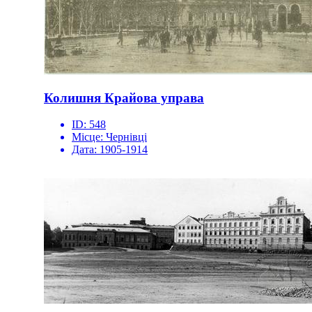
Колишня Крайова управа
ID:
548
Місце:
Чернівці
Дата:
1905-1914