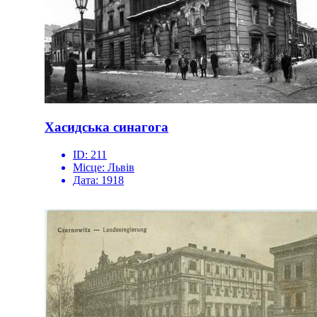
Хасидська синагога
ID:
211
Місце:
Львів
Дата:
1918