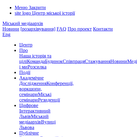
Меню
Закрити
site logo
Центр міської історії
Міський медіаархів
Новини
[розархівування]
FAQ
Про проект
Контакти
Eng
Центр
Про
Наша історія та
цілі
Команда
Будинок
Співпраця
Стажування
Новини
Меді
і ми
Розсилка
Події
Академічне
Дослідження
Конференції,
воркшопи,
семінари
Міські
семінари
Резиденції
Цифрове
Інтерактивний
Львів
Міський
медіаархів
Вулиці
Львова
Публічне