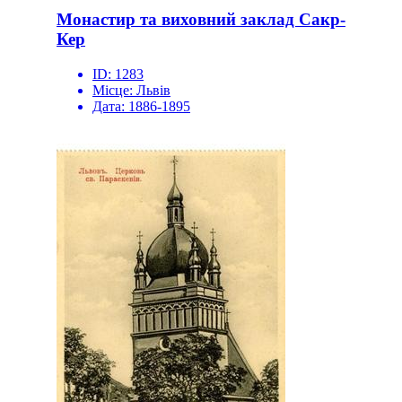
Монастир та виховний заклад Сакр-
Кер
ID:
1283
Місце:
Львів
Дата:
1886-1895