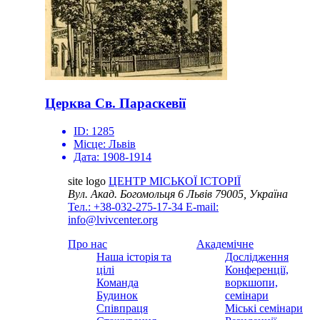
Церква Св. Параскевії
ID:
1285
Місце:
Львів
Дата:
1908-1914
site logo
ЦЕНТР МІСЬКОЇ ІСТОРІЇ
Вул. Акад. Богомольця 6
Львів 79005, Україна
Тел.: +38-032-275-17-34
E-mail:
info@lvivcenter.org
Про нас
Академічне
Наша історія та
Дослідження
цілі
Конференції,
Команда
воркшопи,
Будинок
семінари
Співпраця
Міські семінари