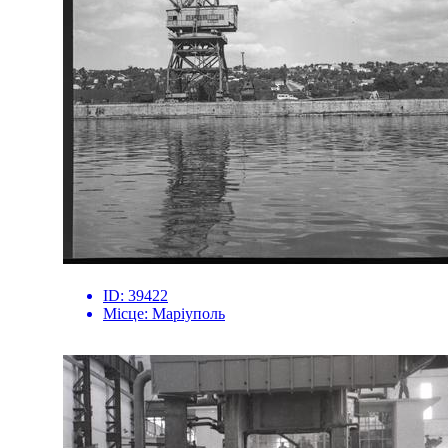
ID:
39422
Місце:
Маріуполь