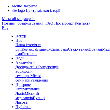
Меню
Закрити
site logo
Центр міської історії
Міський медіаархів
Новини
[розархівування]
FAQ
Про проект
Контакти
Eng
Центр
Про
Наша історія та
цілі
Команда
Будинок
Співпраця
Стажування
Новини
Меді
і ми
Розсилка
Події
Академічне
Дослідження
Конференції,
воркшопи,
семінари
Міські
семінари
Резиденції
Цифрове
Інтерактивний
Львів
Міський
медіаархів
Вулиці
Львова
Публічне