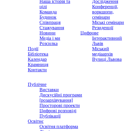
Наша історія та
Дослідження
цілі
Конференції,
Команда
воркшопи,
Будинок
семінари
Співпраця
Міські семінари
Стажування
Резиденції
Новини
Цифрове
Медіа і ми
Інтерактивний
Розсилка
Львів
Події
Міський
Бібліотека
медіаархів
Календар
Вулиці Львова
Крамниця
Контакти
Публічне
Виставки
Дискусійні програми
[розархівування]
Просторові проекти
Цифрові розповіді
Публікації
Освітнє
Освітня платформа