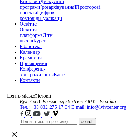
Виставки
Дискусійні
програми
[розархівування]
Просторові
проекти
Цифрові
розповіді
Публікації
Освітнє
Освітня
платформа
Літні
школи
Курси
Бібліотека
Календар
Крамниця
Приміщення
Конференц-
зал
Проживання
Кафе
Контакти
Центр міської історії
Вул. Акад. Богомольця 6
Львів 79005, Україна
Тел.: +38-032-275-17-34
E-mail: info@lvivcenter.org
search