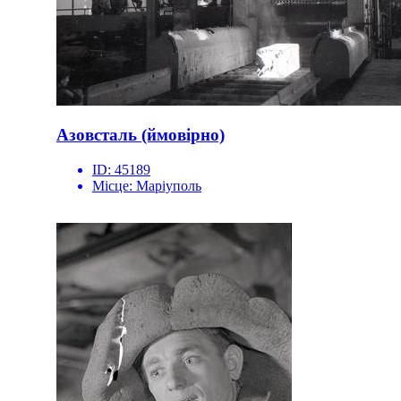
Азовсталь (ймовірно)
ID:
45189
Місце:
Маріуполь