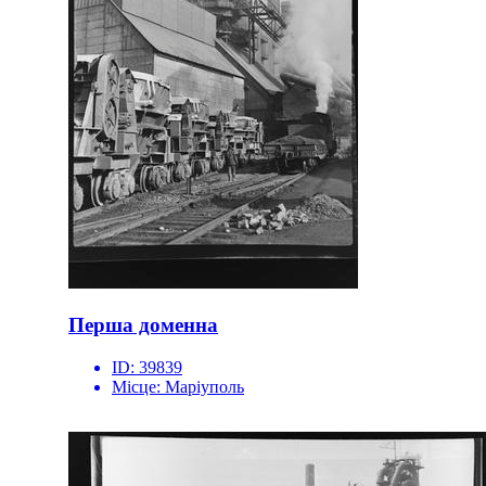
Перша доменна
ID:
39839
Місце:
Маріуполь