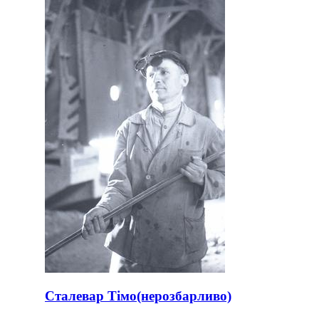
Сталевар Тімо(нерозбарливо)