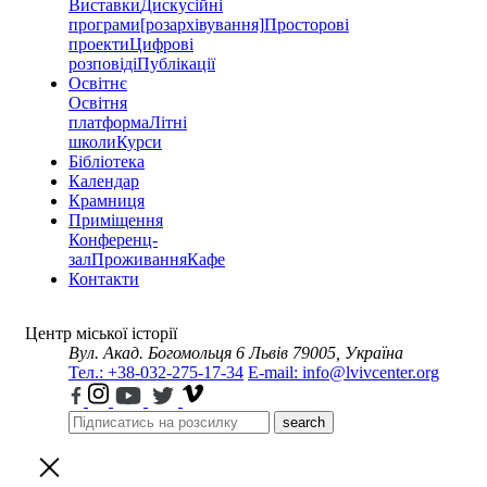
Виставки
Дискусійні
програми
[розархівування]
Просторові
проекти
Цифрові
розповіді
Публікації
Освітнє
Освітня
платформа
Літні
школи
Курси
Бібліотека
Календар
Крамниця
Приміщення
Конференц-
зал
Проживання
Кафе
Контакти
Центр міської історії
Вул. Акад. Богомольця 6
Львів 79005, Україна
Тел.: +38-032-275-17-34
E-mail: info@lvivcenter.org
search