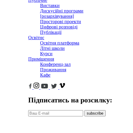
Публічне
Виставки
Дискусійні програми
[розархівування]
Просторові проекти
Цифрові розповіді
Публікації
Освітнє
Освітня платформа
Літні школи
Курси
Приміщення
Конференц-зал
Проживання
Кафе
Підписатись на розсилку:
subscribe