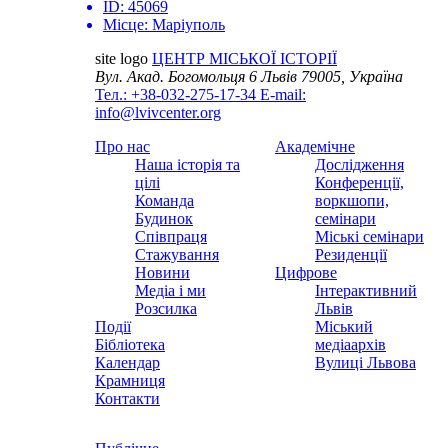
ID:
45069
Місце:
Маріуполь
site logo
ЦЕНТР МІСЬКОЇ ІСТОРІЇ
Вул. Акад. Богомольця 6
Львів 79005, Україна
Тел.: +38-032-275-17-34
E-mail:
info@lvivcenter.org
Про нас
Академічне
Наша історія та
Дослідження
цілі
Конференції,
Команда
воркшопи,
Будинок
семінари
Співпраця
Міські семінари
Стажування
Резиденції
Новини
Цифрове
Медіа і ми
Інтерактивний
Розсилка
Львів
Події
Міський
Бібліотека
медіаархів
Календар
Вулиці Львова
Крамниця
Контакти