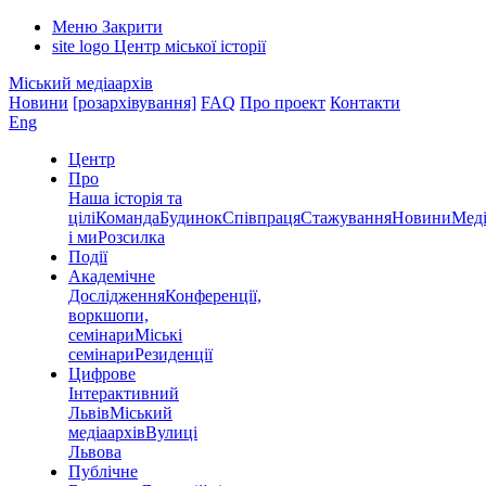
Меню
Закрити
site logo
Центр міської історії
Міський медіаархів
Новини
[розархівування]
FAQ
Про проект
Контакти
Eng
Центр
Про
Наша історія та
цілі
Команда
Будинок
Співпраця
Стажування
Новини
Меді
і ми
Розсилка
Події
Академічне
Дослідження
Конференції,
воркшопи,
семінари
Міські
семінари
Резиденції
Цифрове
Інтерактивний
Львів
Міський
медіаархів
Вулиці
Львова
Публічне