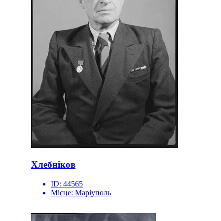
Хлебніков
ID:
44565
Місце:
Маріуполь