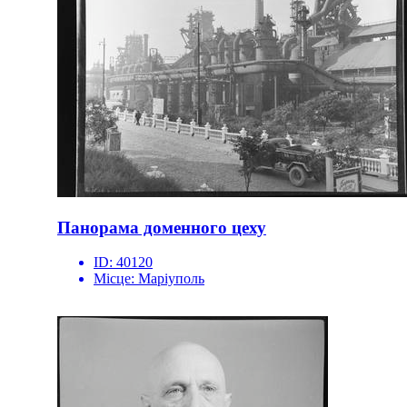
Панорама доменного цеху
ID:
40120
Місце:
Маріуполь