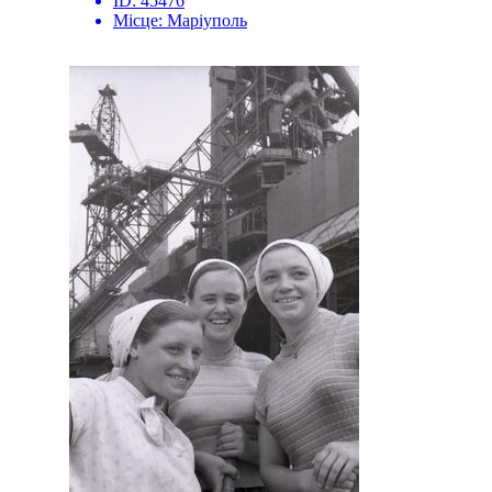
ID:
45476
Місце:
Маріуполь