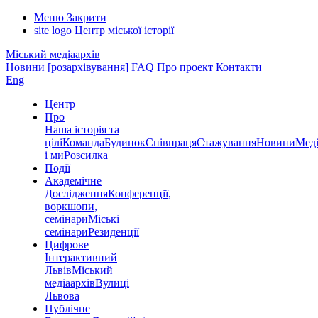
Меню
Закрити
site logo
Центр міської історії
Міський медіаархів
Новини
[розархівування]
FAQ
Про проект
Контакти
Eng
Центр
Про
Наша історія та
цілі
Команда
Будинок
Співпраця
Стажування
Новини
Меді
і ми
Розсилка
Події
Академічне
Дослідження
Конференції,
воркшопи,
семінари
Міські
семінари
Резиденції
Цифрове
Інтерактивний
Львів
Міський
медіаархів
Вулиці
Львова
Публічне