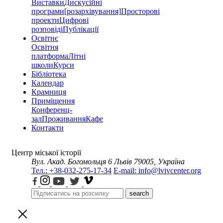
Виставки
Дискусійні
програми
[розархівування]
Просторові
проекти
Цифрові
розповіді
Публікації
Освітнє
Освітня
платформа
Літні
школи
Курси
Бібліотека
Календар
Крамниця
Приміщення
Конференц-
зал
Проживання
Кафе
Контакти
Центр міської історії
Вул. Акад. Богомольця 6
Львів 79005, Україна
Тел.: +38-032-275-17-34
E-mail: info@lvivcenter.org
search