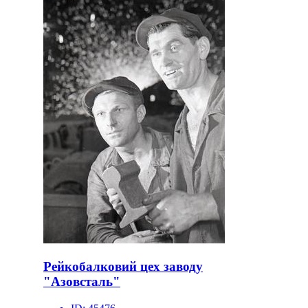
Рейкобалковий цех заводу
"Азовсталь"