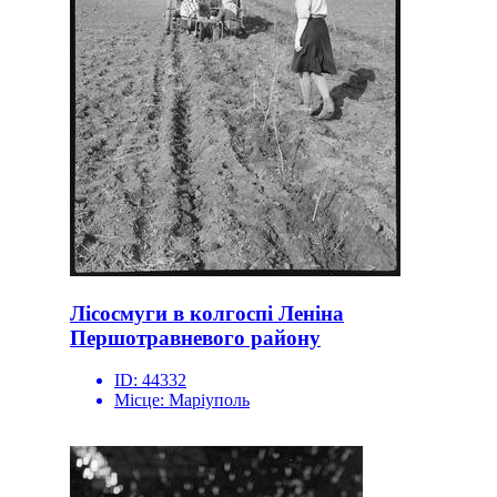
Лісосмуги в колгоспі Леніна
Першотравневого району
ID:
44332
Місце:
Маріуполь