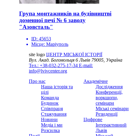
Група монтажників на будівництві
доменної печі № 6 заводу
"Азовсталь"
ID:
45653
Місце:
Маріуполь
site logo
ЦЕНТР МІСЬКОЇ ІСТОРІЇ
Вул. Акад. Богомольця 6
Львів 79005, Україна
Тел.: +38-032-275-17-34
E-mail:
info@lvivcenter.org
Про нас
Академічне
Наша історія та
Дослідження
цілі
Конференції,
Команда
воркшопи,
Будинок
семінари
Співпраця
Міські семінари
Стажування
Резиденції
Новини
Цифрове
Медіа і ми
Інтерактивний
Розсилка
Львів
Події
Міський