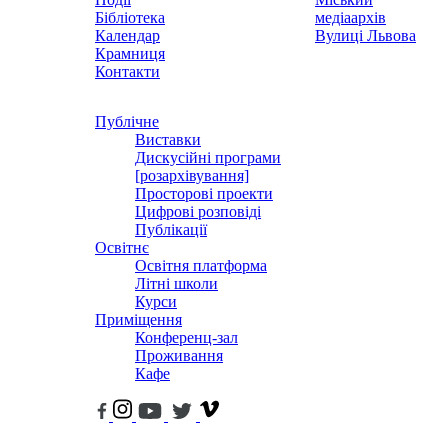
Бібліотека
медіаархів
Календар
Вулиці Львова
Крамниця
Контакти
Публічне
Виставки
Дискусійні програми
[розархівування]
Просторові проекти
Цифрові розповіді
Публікації
Освітнє
Освітня платформа
Літні школи
Курси
Приміщення
Конференц-зал
Проживання
Кафе