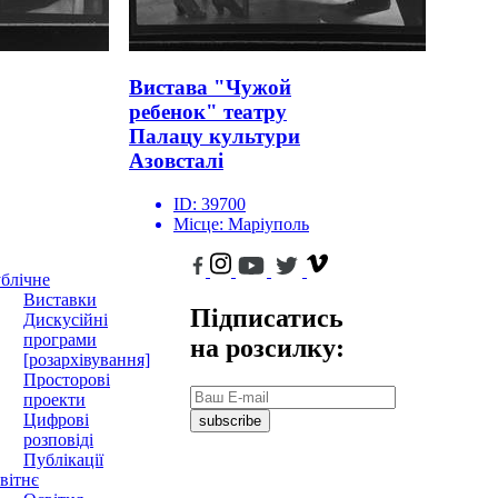
Вистава "Чужой
ребенок" театру
Палацу культури
Азовсталі
ID:
39700
Місце:
Маріуполь
блічне
Виставки
Підписатись
Дискусійні
програми
на розсилку:
[розархівування]
Просторові
проекти
Цифрові
subscribe
розповіді
Публікації
вітнє