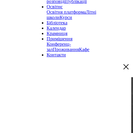
розповіді
Публікації
Освітнє
Освітня платформа
Літні
школи
Курси
Бібліотека
Календар
Крамниця
Приміщення
Конференц-
зал
Проживання
Кафе
Контакти