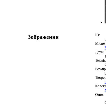
ID:
Зображення
Місце
Дата:
Технік
Розмір
Творе
Колекц
Опис