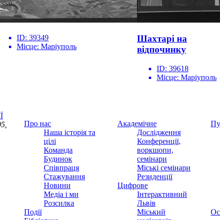
ID:
39349
Шахтарі на
Місце:
Маріуполь
відпочинку
ID:
39618
Місце:
Маріуполь
Ї
Про нас
Академічне
Пу
5,
Наша історія та
Дослідження
цілі
Конференції,
Команда
воркшопи,
Будинок
семінари
Співпраця
Міські семінари
Стажування
Резиденції
Новини
Цифрове
Медіа і ми
Інтерактивний
Розсилка
Львів
Події
Міський
Ос