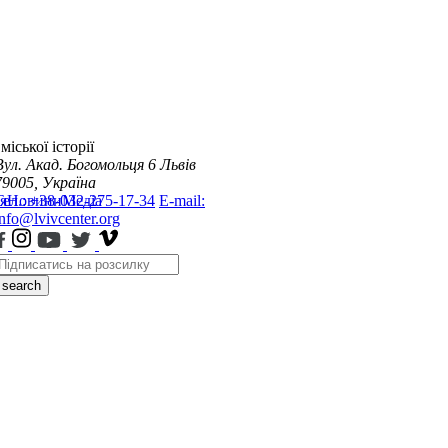
міської історії
Вул. Акад. Богомольця 6
Львів
79005, Україна
я
Тел.: +38-032-275-17-34
Новини
Медіа
E-mail:
info@lvivcenter.org
search