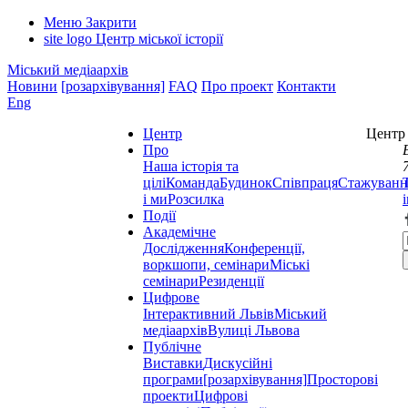
Меню
Закрити
site logo
Центр міської історії
Міський медіаархів
Новини
[розархівування]
FAQ
Про проект
Контакти
Eng
Центр
Центр 
Про
Наша історія та
цілі
Команда
Будинок
Співпраця
Стажуванн
і ми
Розсилка
Події
Академічне
Дослідження
Конференції,
воркшопи, семінари
Міські
семінари
Резиденції
Цифрове
Інтерактивний Львів
Міський
медіаархів
Вулиці Львова
Публічне
Виставки
Дискусійні
програми
[розархівування]
Просторові
проекти
Цифрові