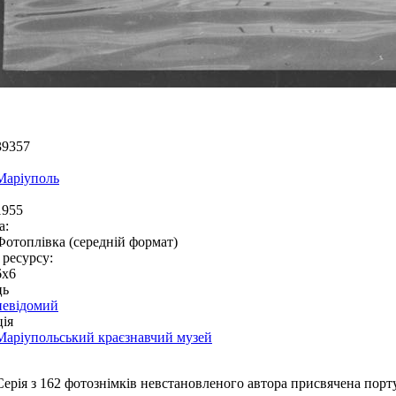
39357
Маріуполь
1955
а:
Фотоплівка (середній формат)
 ресурсу:
6х6
ць
невідомий
ія
Маріупольський краєзнавчий музей
Серія з 162 фотознімків невстановленого автора присвячена порту