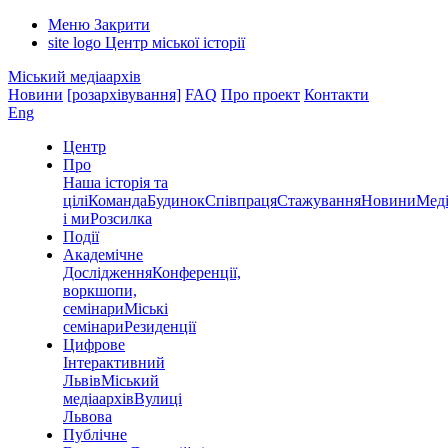
Меню
Закрити
site logo
Центр міської історії
Міський медіаархів
Новини
[розархівування]
FAQ
Про проект
Контакти
Eng
Центр
Про
Наша історія та
цілі
Команда
Будинок
Співпраця
Стажування
Новини
Меді
і ми
Розсилка
Події
Академічне
Дослідження
Конференції,
воркшопи,
семінари
Міські
семінари
Резиденції
Цифрове
Інтерактивний
Львів
Міський
медіаархів
Вулиці
Львова
Публічне