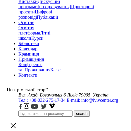
Виставки
Дискусійні
програми
[розархівування]
Просторові
проекти
Цифрові
розповіді
Публікації
Освітнє
Освітня
платформа
Літні
школи
Курси
Бібліотека
Календар
Крамниця
Приміщення
Конференц-
зал
Проживання
Кафе
Контакти
Центр міської історії
Вул. Акад. Богомольця 6
Львів 79005, Україна
Тел.: +38-032-275-17-34
E-mail: info@lvivcenter.org
search