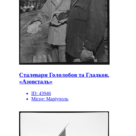
Сталевари Гололобов та Гладков.
«Азовсталь»
ID:
43946
Місце:
Маріуполь