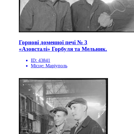
Горнові доменної печі № 3
«Азовсталі» Горбуля та Мельник.
ID:
43841
Місце:
Маріуполь