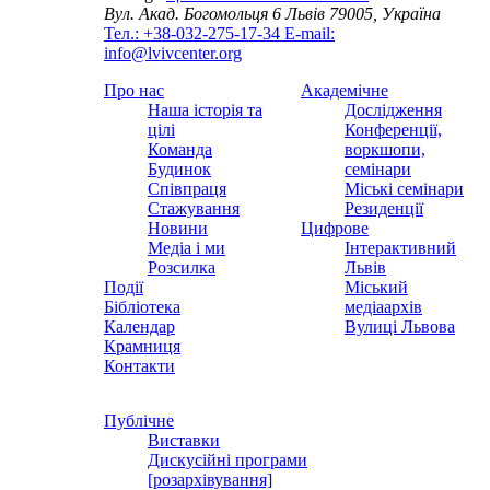
Вул. Акад. Богомольця 6
Львів 79005, Україна
Тел.: +38-032-275-17-34
E-mail:
info@lvivcenter.org
Про нас
Академічне
Наша історія та
Дослідження
цілі
Конференції,
Команда
воркшопи,
Будинок
семінари
Співпраця
Міські семінари
Стажування
Резиденції
Новини
Цифрове
Медіа і ми
Інтерактивний
Розсилка
Львів
Події
Міський
Бібліотека
медіаархів
Календар
Вулиці Львова
Крамниця
Контакти
Публічне
Виставки
Дискусійні програми
[розархівування]