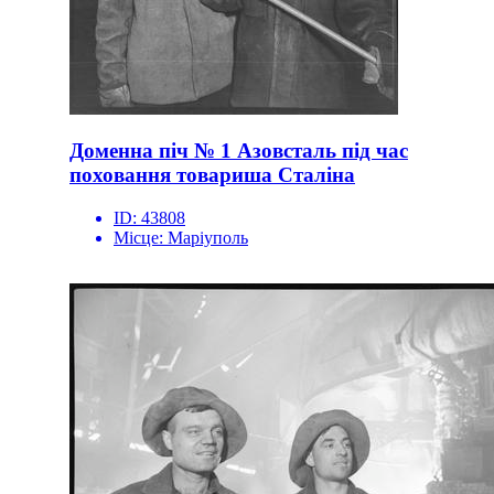
Доменна піч № 1 Азовсталь під час
поховання товариша Сталіна
ID:
43808
Місце:
Маріуполь