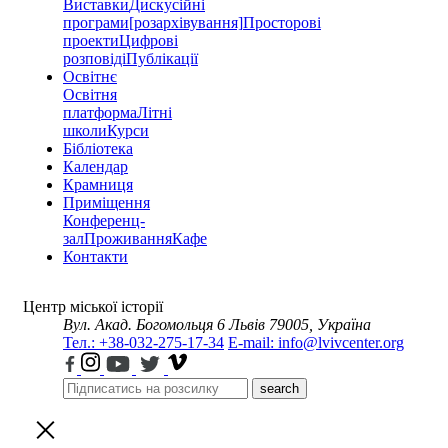
Виставки
Дискусійні
програми
[розархівування]
Просторові
проекти
Цифрові
розповіді
Публікації
Освітнє
Освітня
платформа
Літні
школи
Курси
Бібліотека
Календар
Крамниця
Приміщення
Конференц-
зал
Проживання
Кафе
Контакти
Центр міської історії
Вул. Акад. Богомольця 6
Львів 79005, Україна
Тел.: +38-032-275-17-34
E-mail: info@lvivcenter.org
search