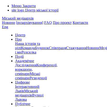
Меню
Закрити
site logo
Центр міської історії
Міський медіаархів
Новини
[розархівування]
FAQ
Про проект
Контакти
Eng
Центр
Про
Наша історія та
цілі
Команда
Будинок
Співпраця
Стажування
Новини
Меді
і ми
Розсилка
Події
Академічне
Дослідження
Конференції,
воркшопи,
семінари
Міські
семінари
Резиденції
Цифрове
Інтерактивний
Львів
Міський
медіаархів
Вулиці
Львова
Публічне