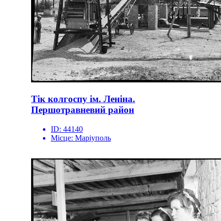
Тік колгоспу ім. Леніна.
Першотравневий район
ID:
44140
Місце:
Маріуполь