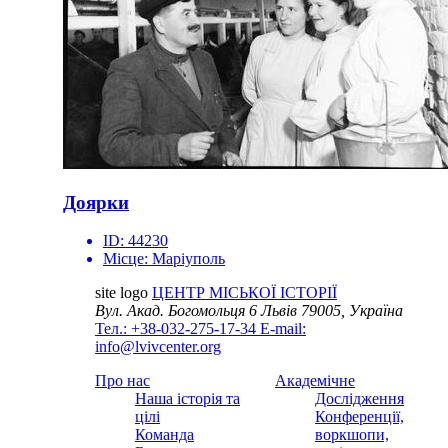
Доярки
ID:
44230
Місце:
Маріуполь
site logo
ЦЕНТР МІСЬКОЇ ІСТОРІЇ
Вул. Акад. Богомольця 6
Львів 79005, Україна
Тел.: +38-032-275-17-34
E-mail:
info@lvivcenter.org
Про нас
Академічне
Наша історія та
Дослідження
цілі
Конференції,
Команда
воркшопи,