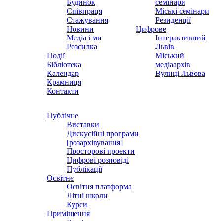
Будинок
семінари
Співпраця
Міські семінари
Стажування
Резиденції
Новини
Цифрове
Медіа і ми
Інтерактивний
Розсилка
Львів
Події
Міський
Бібліотека
медіаархів
Календар
Вулиці Львова
Крамниця
Контакти
Публічне
Виставки
Дискусійні програми
[розархівування]
Просторові проекти
Цифрові розповіді
Публікації
Освітнє
Освітня платформа
Літні школи
Курси
Приміщення