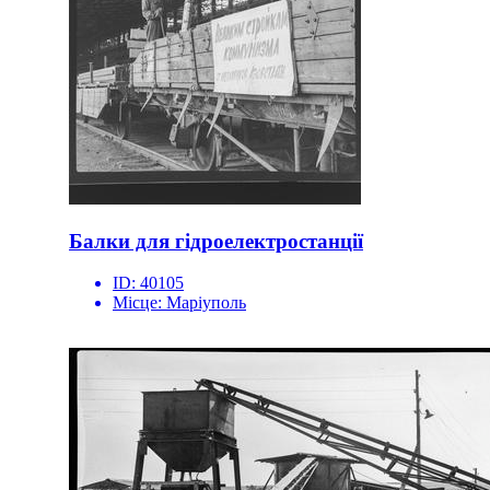
Балки для гідроелектростанції
ID:
40105
Місце:
Маріуполь