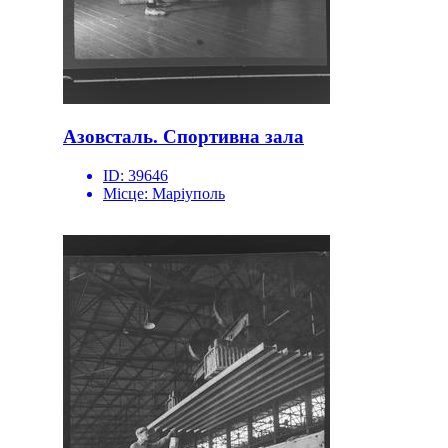
Азовсталь. Спортивна зала
ID:
39646
Місце:
Маріуполь