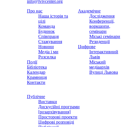
info@lvivcenter.org
Про нас
Академічне
Наша історія та
Дослідження
цілі
Конференції,
Команда
воркшопи,
Будинок
семінари
Співпраця
Міські семінари
Стажування
Резиденції
Новини
Цифрове
Медіа і ми
Інтерактивний
Розсилка
Львів
Події
Міський
Бібліотека
медіаархів
Календар
Вулиці Львова
Крамниця
Контакти
Публічне
Виставки
Дискусійні програми
[розархівування]
Просторові проекти
Цифрові розповіді