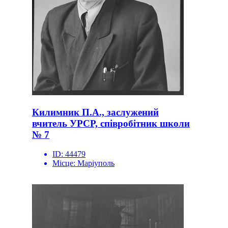
Килимник П.А., заслужений
вчитель УРСР, співробітник школи
№ 7
ID:
44479
Місце:
Маріуполь