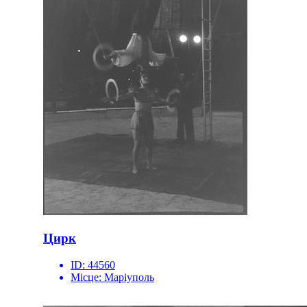
Цирк
ID:
44560
Місце:
Маріуполь