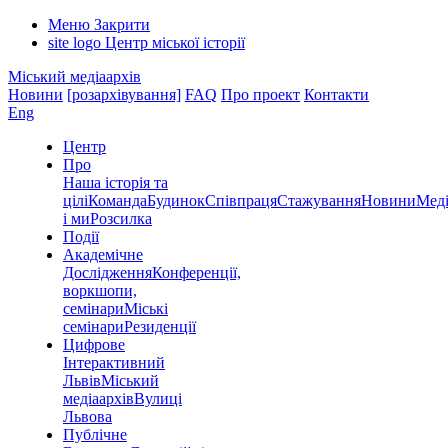
Меню
Закрити
site logo
Центр міської історії
Міський медіаархів
Новини
[розархівування]
FAQ
Про проект
Контакти
Eng
Центр
Про
Наша історія та
цілі
Команда
Будинок
Співпраця
Стажування
Новини
Меді
і ми
Розсилка
Події
Академічне
Дослідження
Конференції,
воркшопи,
семінари
Міські
семінари
Резиденції
Цифрове
Інтерактивний
Львів
Міський
медіаархів
Вулиці
Львова
Публічне