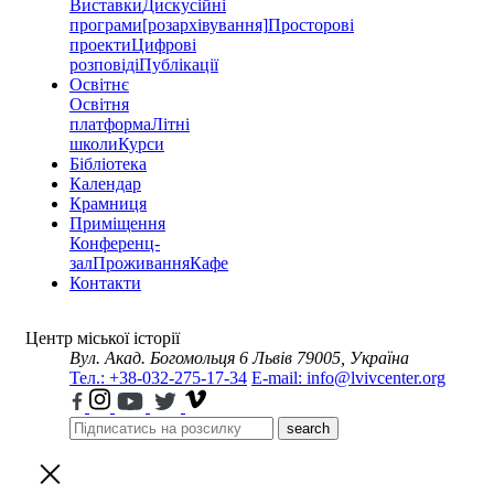
Виставки
Дискусійні
програми
[розархівування]
Просторові
проекти
Цифрові
розповіді
Публікації
Освітнє
Освітня
платформа
Літні
школи
Курси
Бібліотека
Календар
Крамниця
Приміщення
Конференц-
зал
Проживання
Кафе
Контакти
Центр міської історії
Вул. Акад. Богомольця 6
Львів 79005, Україна
Тел.: +38-032-275-17-34
E-mail: info@lvivcenter.org
search