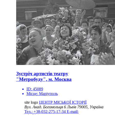
Зустріч артистів театру
"Метробуду", м. Москва
ID:
45089
Місце:
Маріуполь
site logo
ЦЕНТР МІСЬКОЇ ІСТОРІЇ
Вул. Акад. Богомольця 6
Львів 79005, Україна
Тел.: +38-032-275-17-34
E-mail: