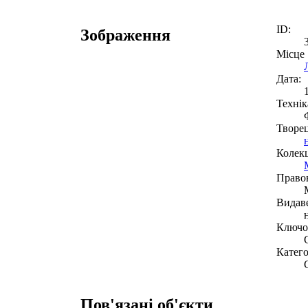
ID:
Зображення
Місце
Дата:
Технік
Творе
Колекц
Право
Видав
Ключов
Катего
Пов'язані об'єкти