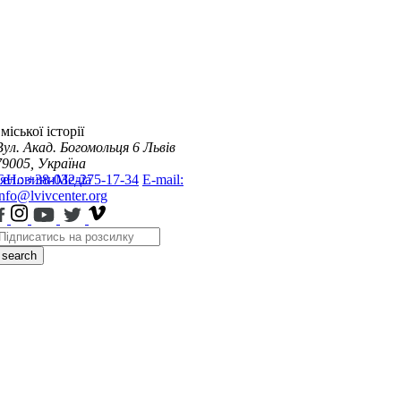
міської історії
Вул. Акад. Богомольця 6
Львів
79005, Україна
я
Тел.: +38-032-275-17-34
Новини
Медіа
E-mail:
info@lvivcenter.org
search