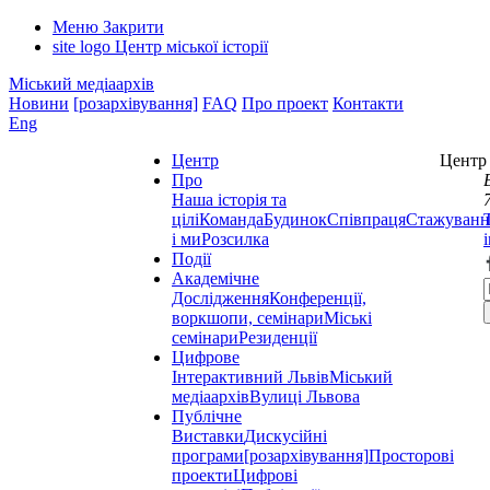
Меню
Закрити
site logo
Центр міської історії
Міський медіаархів
Новини
[розархівування]
FAQ
Про проект
Контакти
Eng
Центр
Центр 
Про
Наша історія та
цілі
Команда
Будинок
Співпраця
Стажуванн
і ми
Розсилка
Події
Академічне
Дослідження
Конференції,
воркшопи, семінари
Міські
семінари
Резиденції
Цифрове
Інтерактивний Львів
Міський
медіаархів
Вулиці Львова
Публічне
Виставки
Дискусійні
програми
[розархівування]
Просторові
проекти
Цифрові