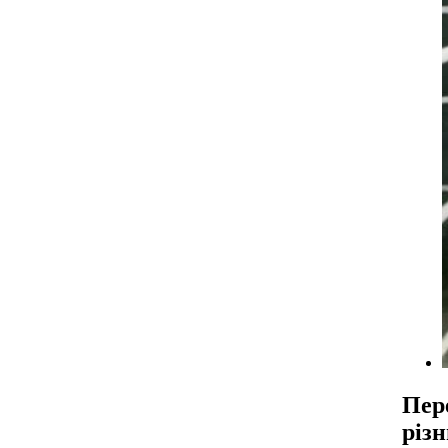
Пер
різн