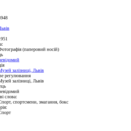
3948
Львів
1951
а:
Фотографія (паперовий носій)
ць
невідомий
ія
Музей залізниці, Львів
ве регулювання
Музей залізниці, Львів
ець
невідомий
і слова:
Спорт, спортсмени, змагання, бокс
рія:
Спорт