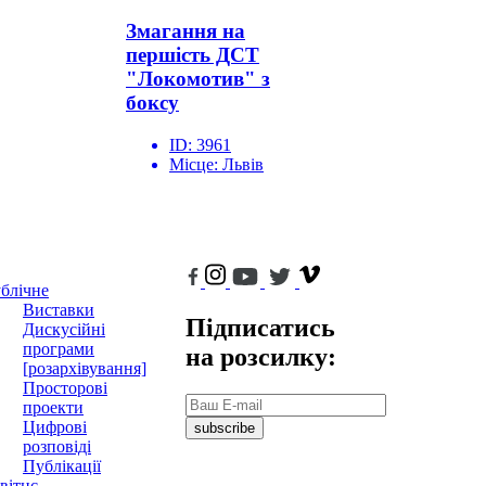
Змагання на
першість ДСТ
"Локомотив" з
боксу
ID:
3961
Місце:
Львів
блічне
Виставки
Підписатись
Дискусійні
програми
на розсилку:
[розархівування]
Просторові
проекти
Цифрові
subscribe
розповіді
Публікації
вітнє