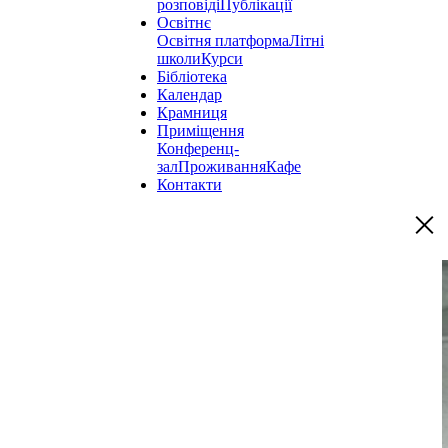
розповіді
Публікації
Освітнє
Освітня платформа
Літні
школи
Курси
Бібліотека
Календар
Крамниця
Приміщення
Конференц-
зал
Проживання
Кафе
Контакти