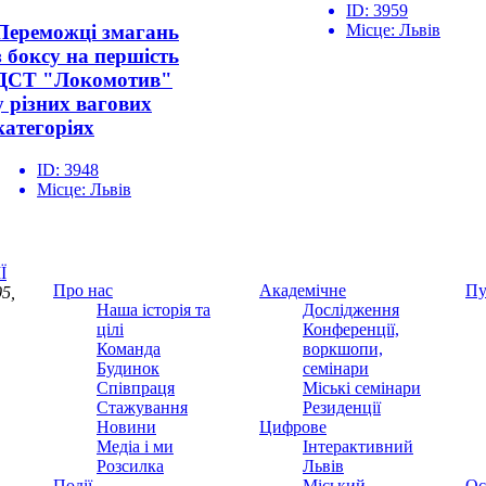
ID:
3959
Місце:
Львів
Переможці змагань
з боксу на першість
ДСТ "Локомотив"
у різних вагових
категоріях
ID:
3948
Місце:
Львів
Ї
Про нас
Академічне
Пу
5,
Наша історія та
Дослідження
цілі
Конференції,
Команда
воркшопи,
Будинок
семінари
Співпраця
Міські семінари
Стажування
Резиденції
Новини
Цифрове
Медіа і ми
Інтерактивний
Розсилка
Львів
Події
Міський
Ос