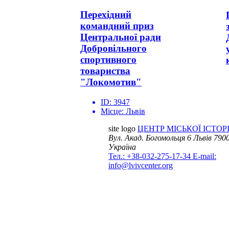
Перехідний
командний приз
Центральної ради
Добровільного
спортивного
товариства
"Локомотив"
ID:
3947
Місце:
Львів
site logo
ЦЕНТР МІСЬКОЇ ІСТОРІ
Вул. Акад. Богомольця 6
Львів 7900
Україна
Тел.: +38-032-275-17-34
E-mail:
info@lvivcenter.org