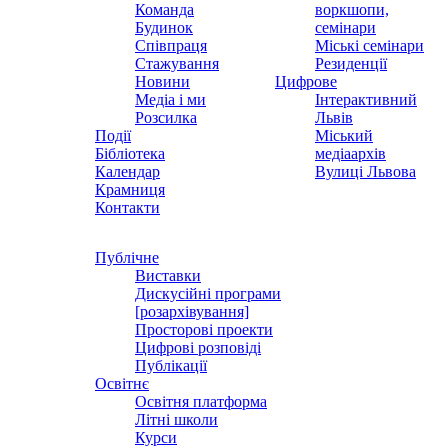
Команда
воркшопи,
Будинок
семінари
Співпраця
Міські семінари
Стажування
Резиденції
Новини
Цифрове
Медіа і ми
Інтерактивний
Розсилка
Львів
Події
Міський
Бібліотека
медіаархів
Календар
Вулиці Львова
Крамниця
Контакти
Публічне
Виставки
Дискусійні програми
[розархівування]
Просторові проекти
Цифрові розповіді
Публікації
Освітнє
Освітня платформа
Літні школи
Курси