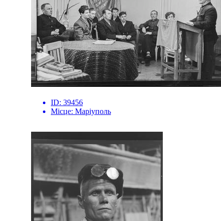
ID:
39456
Місце:
Маріуполь