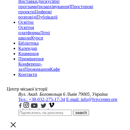
Виставки
Дискусійні
програми
[розархівування]
Просторові
проекти
Цифрові
розповіді
Публікації
Освітнє
Освітня
платформа
Літні
школи
Курси
Бібліотека
Календар
Крамниця
Приміщення
Конференц-
зал
Проживання
Кафе
Контакти
Центр міської історії
Вул. Акад. Богомольця 6
Львів 79005, Україна
Тел.: +38-032-275-17-34
E-mail: info@lvivcenter.org
search