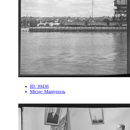
ID:
39436
Місце:
Маріуполь