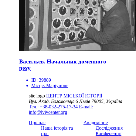
Васильєв. Начальник доменного
цеху
ID:
39889
Місце:
Маріуполь
site logo
ЦЕНТР МІСЬКОЇ ІСТОРІЇ
Вул. Акад. Богомольця 6
Львів 79005, Україна
Тел.: +38-032-275-17-34
E-mail:
info@lvivcenter.org
Про нас
Академічне
Наша історія та
Дослідження
цілі
Конференції,