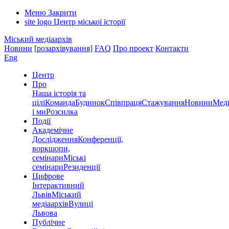
Меню
Закрити
site logo
Центр міської історії
Міський медіаархів
Новини
[розархівування]
FAQ
Про проект
Контакти
Eng
Центр
Про
Наша історія та
цілі
Команда
Будинок
Співпраця
Стажування
Новини
Меді
і ми
Розсилка
Події
Академічне
Дослідження
Конференції,
воркшопи,
семінари
Міські
семінари
Резиденції
Цифрове
Інтерактивний
Львів
Міський
медіаархів
Вулиці
Львова
Публічне