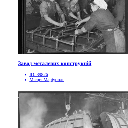
Завод металевих конструкцій
ID:
39826
Місце:
Маріуполь