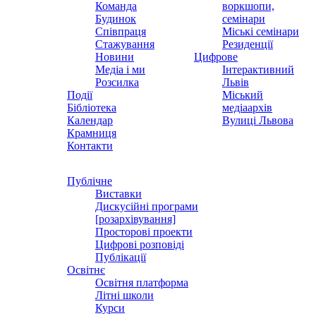
Команда
воркшопи,
Будинок
семінари
Співпраця
Міські семінари
Стажування
Резиденції
Новини
Цифрове
Медіа і ми
Інтерактивний
Розсилка
Львів
Події
Міський
Бібліотека
медіаархів
Календар
Вулиці Львова
Крамниця
Контакти
Публічне
Виставки
Дискусійні програми
[розархівування]
Просторові проекти
Цифрові розповіді
Публікації
Освітнє
Освітня платформа
Літні школи
Курси