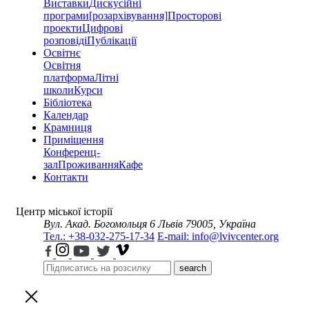
Виставки
Дискусійні
програми
[розархівування]
Просторові
проекти
Цифрові
розповіді
Публікації
Освітнє
Освітня
платформа
Літні
школи
Курси
Бібліотека
Календар
Крамниця
Приміщення
Конференц-
зал
Проживання
Кафе
Контакти
Центр міської історії
Вул. Акад. Богомольця 6
Львів 79005, Україна
Тел.: +38-032-275-17-34
E-mail: info@lvivcenter.org
search