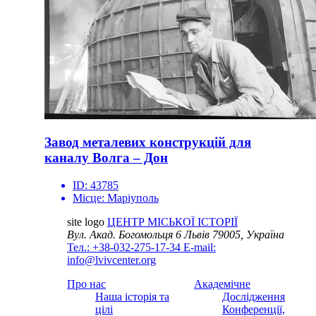
Завод металевих конструкцій для
каналу Волга – Дон
ID:
43785
Місце:
Маріуполь
site logo
ЦЕНТР МІСЬКОЇ ІСТОРІЇ
Вул. Акад. Богомольця 6
Львів 79005, Україна
Тел.: +38-032-275-17-34
E-mail:
info@lvivcenter.org
Про нас
Академічне
Наша історія та
Дослідження
цілі
Конференції,