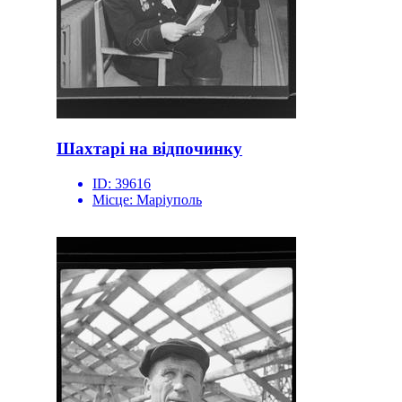
Шахтарі на відпочинку
ID:
39616
Місце:
Маріуполь