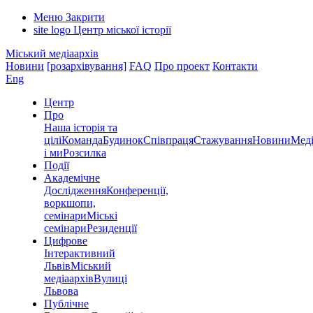
Меню
Закрити
site logo
Центр міської історії
Міський медіаархів
Новини
[розархівування]
FAQ
Про проект
Контакти
Eng
Центр
Про
Наша історія та
цілі
Команда
Будинок
Співпраця
Стажування
Новини
Меді
і ми
Розсилка
Події
Академічне
Дослідження
Конференції,
воркшопи,
семінари
Міські
семінари
Резиденції
Цифрове
Інтерактивний
Львів
Міський
медіаархів
Вулиці
Львова
Публічне