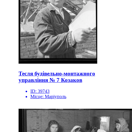
Тесля будівельно-монтажного
управління № 7 Козаков
ID:
39743
Місце:
Маріуполь